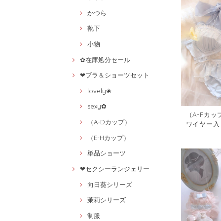
かつら
靴下
小物
✿在庫処分セール
❤ブラ＆ショーツセット
lovely❀
sexy✿
（A-Fカ
（A-Dカップ）
ワイヤー入
ーツセット50
（E-Hカップ）
単品ショーツ
❤セクシーランジェリー
向日葵シリーズ
茉莉シリーズ
制服