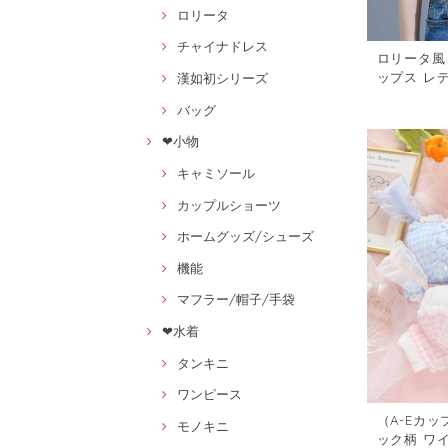
ロリータ
チャイナドレス
ロリータ風
ップス レ
漢如初シリーズ
ラウス1492
バッグ
❤小物
キャミソール
カップルショーツ
ホームグッズ/シューズ
機能
マフラー/帽子/手袋
❤水着
タンキニ
ワンピース
（A-Eカッ
モノキニ
ック柄 ワイヤー入り ブラ＆ショーツセ