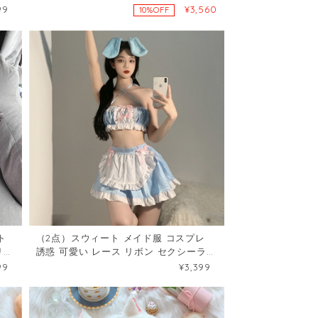
ーツセット36304584
99
¥3,560
10%OFF
ト
（2点）スウィート メイド服 コスプレ
リー
誘惑 可愛い レース リボン セクシーラン
ジェリー62961535
99
¥3,399