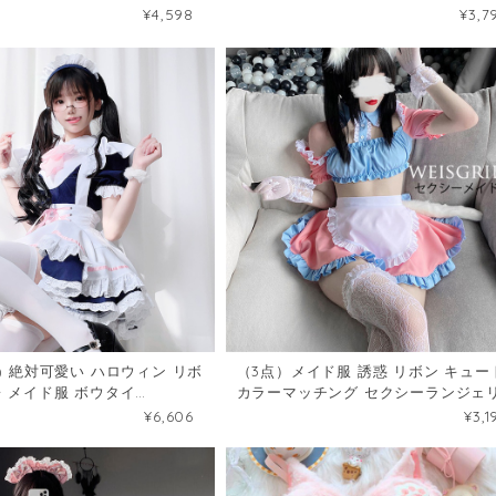
000
ョーツセット35969564
¥4,598
¥3,7
) 絶対可愛い ハロウィン リボ
（3点）メイド服 誘惑 リボン キュー
レ メイド服 ボウタイ
カラーマッチング セクシーランジェ
ワンピース72161106
46853314
¥6,606
¥3,1