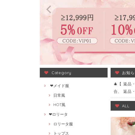
Category
お知ら
🎄【 返
❤メイド服
合、 返品
日常風
HOT風
ALL
❤ロリータ
ロリータ服
トップス