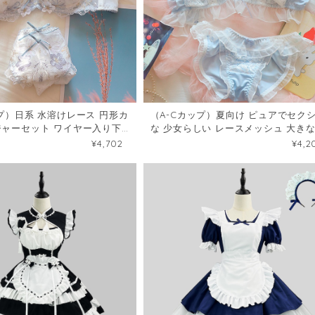
ップ）日系 水溶けレース 円形カ
（A-Cカップ）夏向け ピュアでセク
ジャーセット ワイヤー入り下
な 少女らしい レースメッシュ 大き
75
ボン付き下着セット102156953
¥4,702
¥4,2