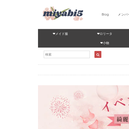
Blog
メンバ
❤メイド服
❤ロリータ
❤小物
S