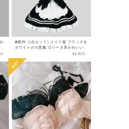
わ
✿新作 (2点セット) メイド服 ブラック＆
メイ
ホワイトの小悪魔 ロリータ系かわいい
お料理娘コスチューム制服102067129
82
¥4,820