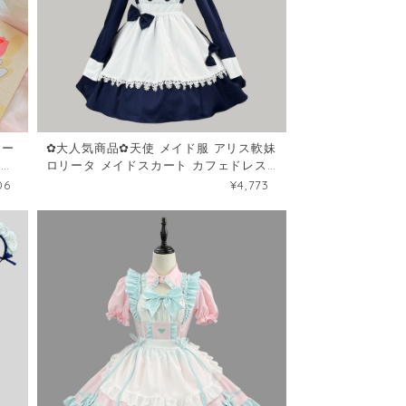
シー
✿大人気商品✿天使 メイド服 アリス軟妹
なリ
ロリータ メイドスカート カフェドレス
102065233
06
¥4,773