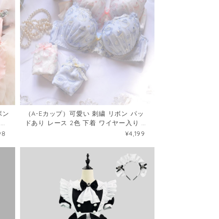
ボン
（A-Eカップ）可愛い 刺繍 リボン パッ
ショ
ドあり レース 2色 下着 ワイヤー入り ブ
ラ&ショーツセット36039219
98
¥4,199