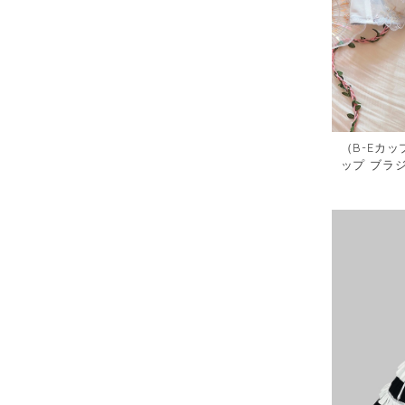
（B-Eカ
ップ ブラ
着1021301