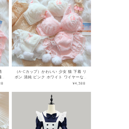
清
（A-Cカップ）かわいい 少女 猫 下着 リ
繍
ボン 清純 ピンク ホワイト ワイヤーなし
刺繍 ブラ&ショーツセット67895595
88
¥4,388