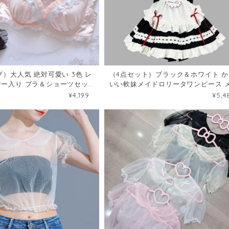
プ）大人気 絶対可愛い 3色 レ
（4点セット）ブラック＆ホワイト か
ヤー入り ブラ＆ショーツセッ
いい軟妹メイドロリータワンピース 
1
ド服 軟妹カフェ二次元102068994
¥4,199
¥5,4