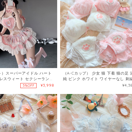
ト）スーパーアイドル ハート
（A-Cカップ） 少女 猫 下着 猫の足 
レスウィート セクシーランジ
純 ピンク ホワイト ワイヤーなし 刺
6774
ブラ&ショーツセット67895451
¥3,998
¥4,3
5%OFF