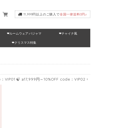
11,999円以上のご購入で
全国一律送料0円♪
❤ルームウェア·パジャマ
❤チャイナ風
いて
❤クリスマス特集
99円～10%OFF code：VIP02 🍃 ≥24,999円～15%OFF code：VIP03