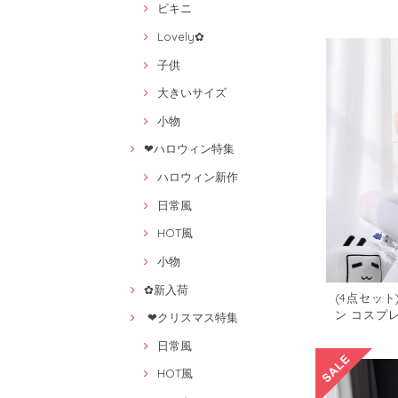
ビキニ
ット41884
Lovely✿
子供
大きいサイズ
小物
❤ハロウィン特集
ハロウィン新作
日常風
HOT風
小物
✿新入荷
(4点セット
ン コスプ
❤クリスマス特集
cosplay 
日常風
HOT風