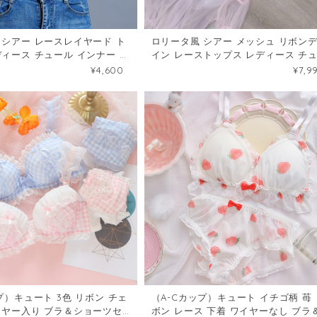
 シアー レースレイヤード ト
ロリータ風 シアー メッシュ リボン
ディース チュール インナー ブ
イン レーストップス レディース チ
95804
ルレイヤード インナー149295868
¥4,600
¥7,9
プ）キュート 3色 リボン チェ
（A-Cカップ）キュート イチゴ柄 苺 
ボン レース 下着 ワイヤーなし ブラ