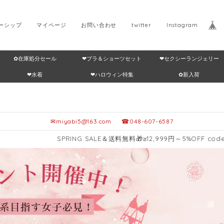
ーシップ
マイページ
お問い合わせ
twitter
Instagram
✿在庫処分セール
❤ブラ＆ショーツセット
❤セクシーランジェリー
Home
返品・交換につ
❤水着
❤ハロウィン特集
✿新入荷
✉
miyabi5@163.com
☎048-607-6587
PRING SALE＆送料無料🎁≥12,999円～5%OFF code：VIP01 🍃 ≥17,9