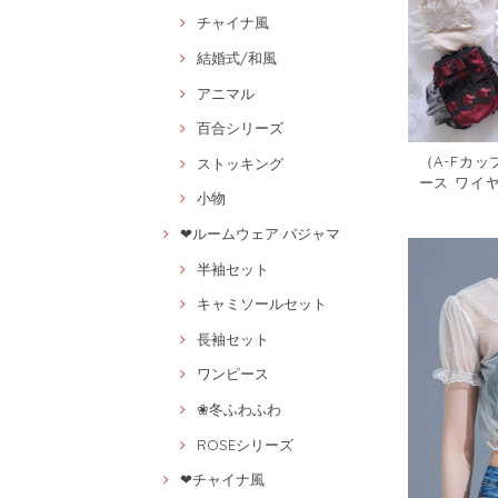
チャイナ風
結婚式/和風
アニマル
百合シリーズ
（A-Fカッ
ストッキング
ース ワイ
小物
ト3648954
❤ルームウェア·パジャマ
半袖セット
キャミソールセット
長袖セット
ワンピース
❀冬ふわふわ
ROSEシリーズ
❤チャイナ風