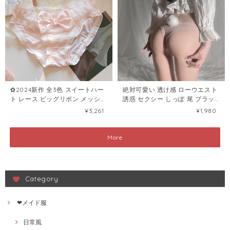
✿2024新作 全3色 スイートハー
絶対可愛い 透け感 ローウエスト
ト レース ビッグリボン メッシュ
誘惑 セクシー しっぽ 尾 ブラッ
パンティー102060723
ク ホワイトピンク ショーツ
¥3,261
¥1,980
60741599
More
Category
❤メイド服
日常風