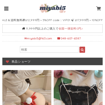
🎁≥12,999円～5%OFF code：VIP01 🍃 ≥17,999円～10%OFF code：VIP02
11,999円以上のご購入で
全国一律送料0円♪
✉
miyabi5@163.com
☎048-607-6587
単品ショーツ