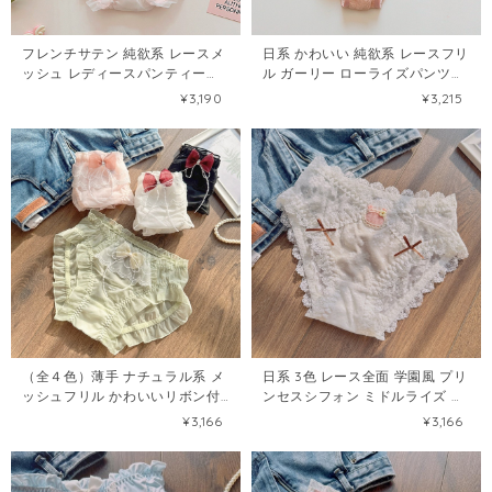
フレンチサテン 純欲系 レースメ
日系 かわいい 純欲系 レースフリ
ッシュ レディースパンティー
ル ガーリー ローライズパンツ
102640557
102639518
¥3,190
¥3,215
（全４色）薄手 ナチュラル系 メ
日系 3色 レース全面 学園風 プリ
ッシュフリル かわいいリボン付
ンセスシフォン ミドルライズ フ
き ガーリーパンツ102635886
リル付き レディースパンツ
¥3,166
¥3,166
102623015