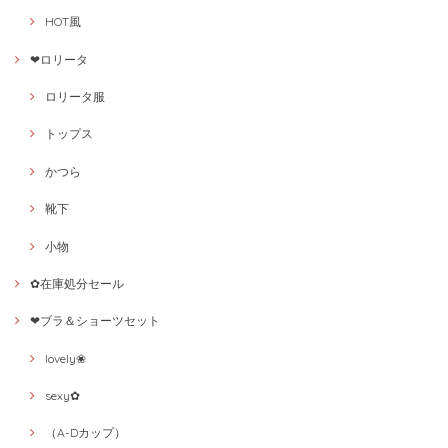
HOT風
❤ロリータ
ロリータ服
トップス
かつら
靴下
小物
✿在庫処分セール
❤ブラ＆ショーツセット
lovely❀
sexy✿
（A-Dカップ）