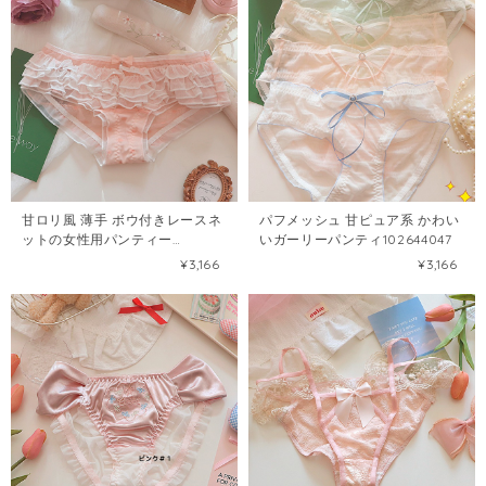
甘ロリ風 薄手 ボウ付きレースネ
パフメッシュ 甘ピュア系 かわい
ットの女性用パンティー
いガーリーパンティ102644047
102648116
¥3,166
¥3,166