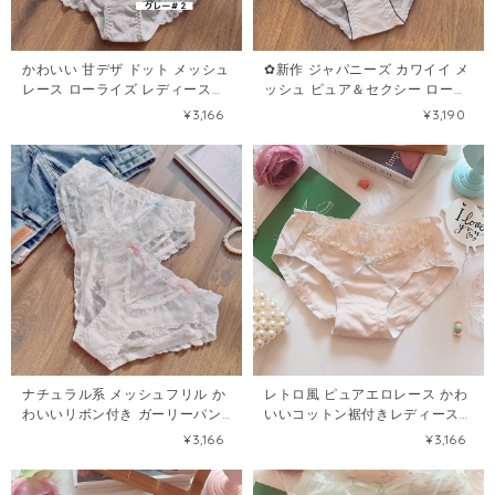
かわいい 甘デザ ドット メッシュ
✿新作 ジャパニーズ カワイイ メ
レース ローライズ レディースパ
ッシュ ピュア＆セクシー ローレ
ンツ102634731
イ 綿三角パンツ102619272
¥3,166
¥3,190
ナチュラル系 メッシュフリル か
レトロ風 ピュアエロレース かわ
わいいリボン付き ガーリーパン
いいコットン裾付きレディース
ツ102636782
パンティ102649962
¥3,166
¥3,166