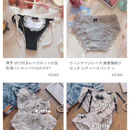
薄手 ボウ付きレースネットの女
ヴィンテージレース 無縫製綿ク
性用パンティー102650797
ロッチ レディースパンティ
102642905
¥3,143
¥3,166