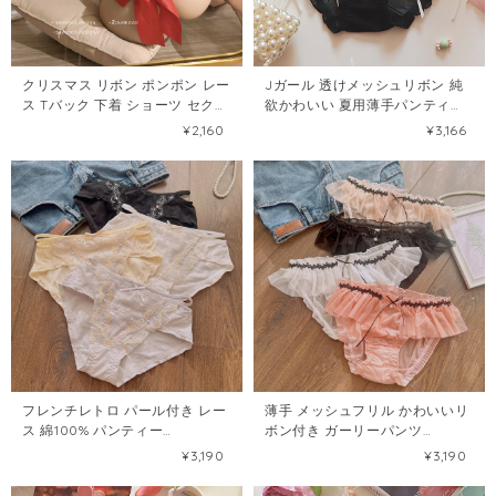
クリスマス リボン ポンポン レー
Jガール 透けメッシュリボン 純
ス Tバック 下着 ショーツ セクシ
欲かわいい 夏用薄手パンティ
ーランジェリー69213247
102645581
¥2,160
¥3,166
フレンチレトロ パール付き レー
薄手 メッシュフリル かわいいリ
ス 綿100% パンティー
ボン付き ガーリーパンツ
102638782
102637496
¥3,190
¥3,190