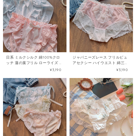
日系 ミルクシルク 綿100%クロ
ジャパニーズレース フリルピュ
ッチ 蓮の葉フリル ローライズ か
アセクシー ハイウエスト 綿三角
わいい少女パンツ102621683
パンツ（レース付き）
¥3,190
¥3,190
102621087