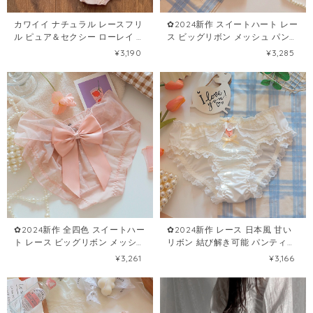
カワイイ ナチュラル レースフリ
✿2024新作 スイートハート レー
ル ピュア＆セクシー ローレイ 綿
ス ビッグリボン メッシュ パンテ
三角パンツ（リボン付き）
ィー102063534
¥3,190
¥3,285
102620277
✿2024新作 全四色 スイートハー
✿2024新作 レース 日本風 甘い
ト レース ビッグリボン メッシュ
リボン 結び解き可能 パンティー
パンティー102059239
102126426
¥3,261
¥3,166