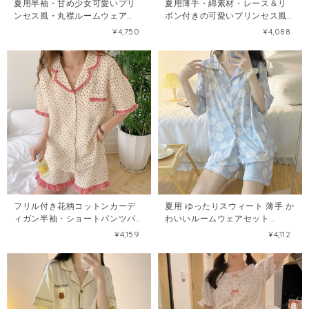
夏用半袖・甘め少女可愛いプリ
夏用薄手・綿素材・レース＆リ
ンセス風・丸襟ルームウェア
ボン付きの可愛いプリンセス風
108526634
パジャマセット108446599
¥4,750
¥4,088
フリル付き花柄コットンカーデ
夏用 ゆったりスウィート 薄手 か
ィガン半袖・ショートパンツパ
わいいルームウェアセット
ジャマセット108609724
108543210
¥4,159
¥4,112