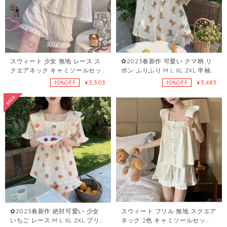
スウィート 少女 無地 レース ス
✿2023春新作 可愛い クマ柄 リ
クエアネック キャミソールセッ
ボン ふりふり M L XL 2XL 半袖
ト・パジャマ37122825
セット・パジャマ72347274
¥3,303
¥3,483
10%OFF
10%OFF
✿2023春新作 絶対可愛い 少女
スウィート フリル 無地 スクエア
いちご レース M L XL 2XL プリ
ネック 2色 キャミソールセッ