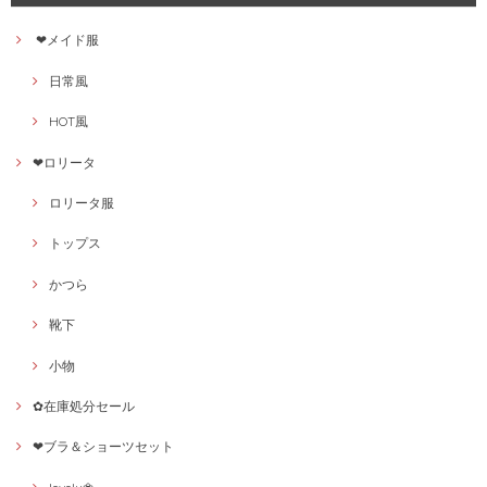
❤メイド服
日常風
HOT風
❤ロリータ
ロリータ服
トップス
かつら
靴下
小物
✿在庫処分セール
❤ブラ＆ショーツセット