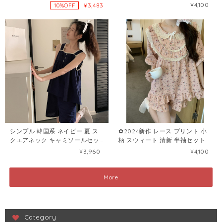
ント 半袖セット・パジャマ
ト・パジャマ74085870
¥4,100
¥3,483
10%OFF
72347305
シンプル 韓国系 ネイビー 夏 ス
✿2024新作 レース プリント 小
クエアネック キャミソールセッ
柄 スウィート 清新 半袖セット・
ト・パジャマ74336533
パジャマ87572979
¥3,960
¥4,100
More
Category