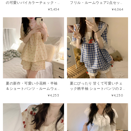
の可愛いバイカラーチェック・
フリル・ルームウェア2点セット
半袖パジャマセット108551277
108536986
¥5,434
¥4,064
夏の新作・可愛い小花柄・半袖
夏にぴったり 甘くて可愛いチェ
＆ショートパンツ・ルームウェ
ック柄半袖 ショートパンツの２
アセット108555031
点セットパジャマ108449126
¥4,253
¥4,230