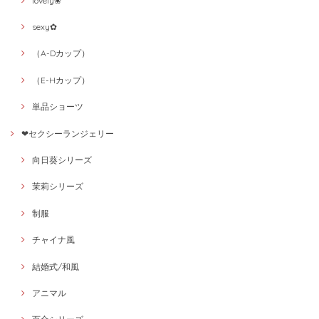
lovely❀
sexy✿
（A-Dカップ）
（E-Hカップ）
単品ショーツ
❤セクシーランジェリー
向日葵シリーズ
茉莉シリーズ
制服
チャイナ風
結婚式/和風
アニマル