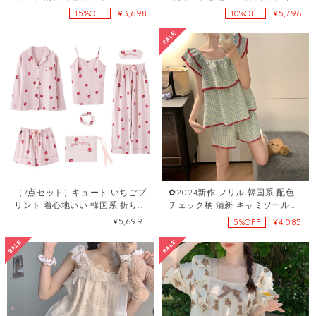
マ87567958
ト アヒル M L XL 2XL 長袖セッ
¥3,698
¥5,796
15%OFF
10%OFF
ト・パジャマ72200133
（7点セット）キュート いちごプ
✿2024新作 フリル 韓国系 配色
リント 着心地いい 韓国系 折り襟
チェック柄 清新 キャミソールセ
M L LL長袖セット・パジャマ
ット・パジャマ87573074
¥5,699
¥4,085
5%OFF
36116982