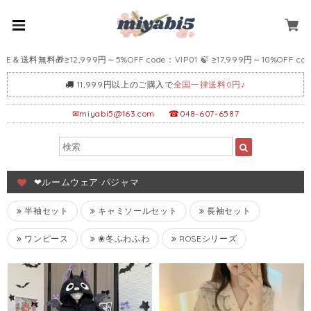
≥12,999円～5%OFF code：VIP01 🍃 ≥17,999円～10%OFF code：VIP02 
11,999円以上のご購入で
全国一律送料0円♪
✉
miyabi5@163.com
☎048-607-6587
❤ルームウェア·パジャマ
半袖セット
キャミソールセット
長袖セット
ワンピース
❀冬ふわふわ
ROSEシリーズ