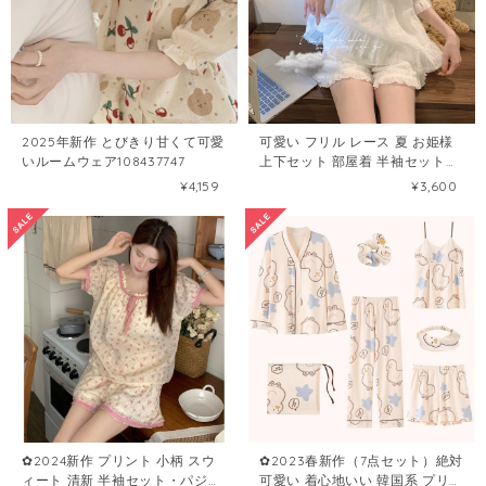
2025年新作 とびきり甘くて可愛
可愛い フリル レース 夏 お姫様
いルームウェア108437747
上下セット 部屋着 半袖セット・
パジャマ47354021
¥4,159
¥3,600
✿2024新作 プリント 小柄 スウ
✿2023春新作（7点セット）絶対
ィート 清新 半袖セット・パジャ
可愛い 着心地いい 韓国系 プリン