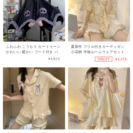
ふわふわ こうもり カートゥーン
夏新作 フリル付きカーディガン
かわいい 暖かい フード付き パジ
小花柄 半袖ルームウェアセット
ャマ ワンピース77557792
108538676
¥4,820
¥4,253
10%OFF