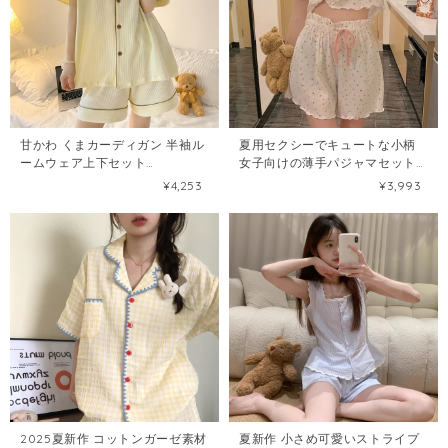
甘かわ くまカーディガン 半袖ル
夏用セクシーでキュートな小柄
ームウェア上下セット
女子向けの薄手パジャマセット
108540317
108440564
¥4,253
¥3,993
2025夏新作 コットンガーゼ素材
夏新作 小さめ可愛いストライプ