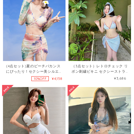
(4点セット)夏のビーチバカンス
（3点セット）レトロチェック リ
にぴったり！セクシー美シルエ
ボン刺繍ビキニ セクシーストラ
ット ビキニ4点セット
ップ オープンバック セパレート
¥3,686
¥4,158
10%OFF
108038489
水着102926222