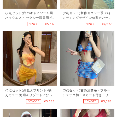
(2点セット)白のキャミソール風
(2点セット)新作セクシー系 バイ
ハイウエスト セクシー温泉用ビ
ンディングデザイン体型カバー
キニ107808267
水着
¥5,317
¥4,277
10%OFF
10%OFF
(3点セット)高見えプリント×映
(3点セット)甘め清楚系・ブルー
えカラー 海辺＆リゾートにぴっ
チェック柄・スカート付き・リ
たり セクシー水着3点セット
ボンビキニ3点セット107818533
¥5,388
¥5,388
10%OFF
10%OFF
107829425