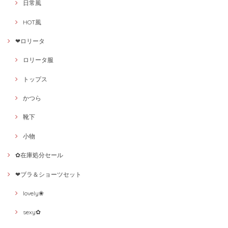
日常風
HOT風
❤ロリータ
ロリータ服
トップス
かつら
靴下
小物
✿在庫処分セール
❤ブラ＆ショーツセット
lovely❀
sexy✿