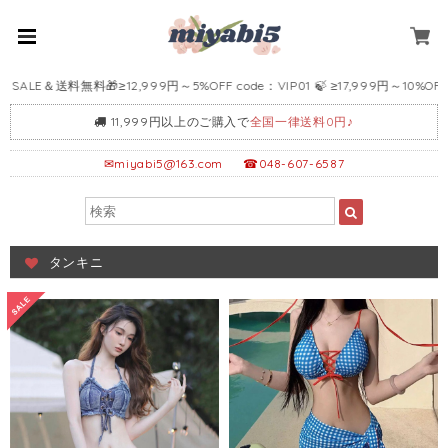
無料🎁≥12,999円～5%OFF code：VIP01 🍃 ≥17,999円～10%OFF code：VIP
11,999円以上のご購入で
全国一律送料0円♪
✉
miyabi5@163.com
☎048-607-6587
タンキニ