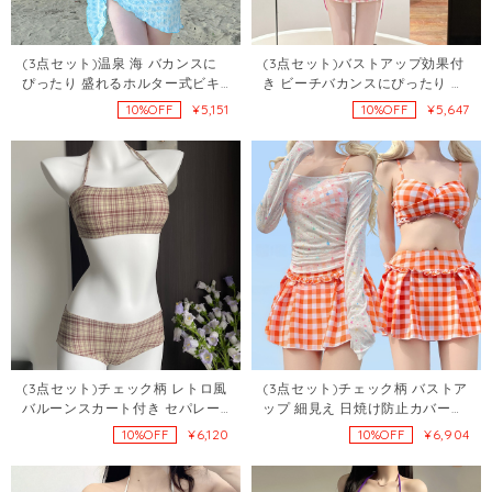
(3点セット)温泉 海 バカンスに
(3点セット)バストアップ効果付
ぴったり 盛れるホルター式ビキ
き ビーチバカンスにぴったり チ
ニ3点セット108045071
ェック柄 配色デザインの純欲系
¥5,151
¥5,647
10%OFF
10%OFF
セクシービキニ107720442
(3点セット)チェック柄 レトロ風
(3点セット)チェック柄 バストア
バルーンスカート付き セパレー
ップ 細見え 日焼け防止カバーア
トタイプ 3点セット温泉ビキニ
ップ付き ドーパミンカラー セパ
¥6,120
¥6,904
10%OFF
10%OFF
107835349
レートタイプ 温泉対応スカート
水着107833074