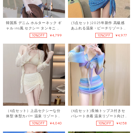
韓国系 デニム ホルターネック ギ
(3点セット)2025年新作 高級感
ャル ins風 セクシー タンキニ 水
あふれる温泉・ビーチリゾート
泳 水着72440480
向け 三点セット分体型絶美水着
¥4,799
¥4,977
10%OFF
10%OFF
108422833
（4点セット）上品セクシーな分
(4点セット)長袖トップス付きセ
体型 体型カバー 温泉 リゾートに
パレート水着 温泉リゾート向け
映える大人水着107293494
ビキニ4点セット108039516
¥4,040
¥4,158
10%OFF
10%OFF