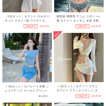
（3点セット）セクシー ホルター
個性派 韓国系 デニム リボン ins
ネック クロス 2色 ワイヤー入り
風 セクシー タンキニ 水泳 水着
M L LL 体型カバー タンキニ ビキ
72441704
¥3,870
¥4,979
10%OFF
10%OFF
ニ 水着73805277
（4点セット）セクシー ビキニ
（4点セット）セパレート水着 シ
ホワイト ブラック S M L LL タン
ェイプアップ ゴールドプリント
キニ 水着88221039
＆ダイヤモンドデコ ビキニ
¥4,490
¥3,570
15%OFF
102924508