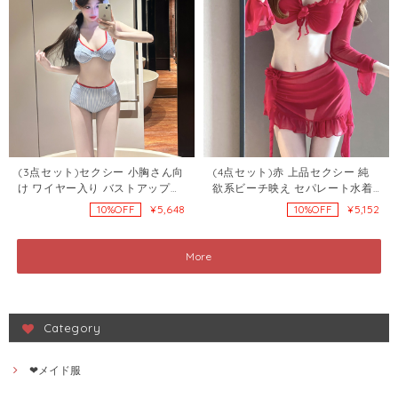
(3点セット)セクシー 小胸さん向
(4点セット)赤 上品セクシー 純
け ワイヤー入り バストアップ効
欲系ビーチ映え セパレート水着
果あり ヴィンテージストライプ
107674231
¥5,648
¥5,152
10%OFF
10%OFF
柄 ビキニ 3点セット107805074
More
Category
❤メイド服