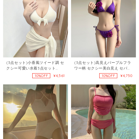
(3点セット)小香風ツイード調 セ
(3点セット)高見えパープルフラ
クシー可愛い水着3点セット
ワー柄 セクシー美白見え セパレ
108046181
ートスカート水着108042079
¥4,561
¥4,750
10%OFF
10%OFF