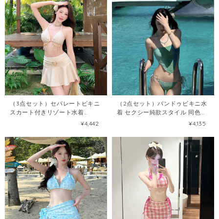
（3点セット）セパレートビキニ
（2点セット）バンドゥビキニ水
スカート付きリゾート水着
着 セクシー純欲スタイル 同色三
102924986
角スカーフ付き102927022
¥4,442
¥4,135