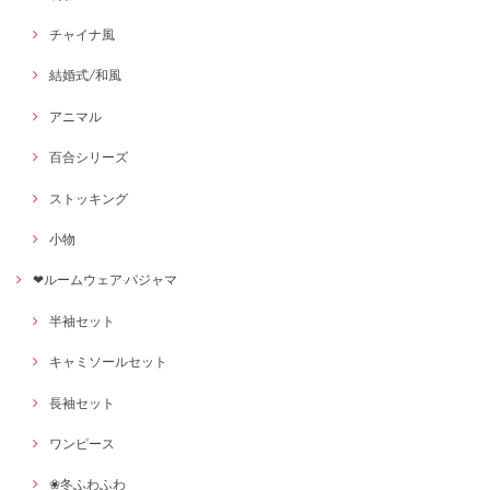
チャイナ風
結婚式/和風
アニマル
百合シリーズ
ストッキング
小物
❤ルームウェア·パジャマ
半袖セット
キャミソールセット
長袖セット
ワンピース
❀冬ふわふわ