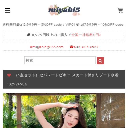
料🎁≥12,999円～5%OFF code：VIP01 🍃 ≥17,999円～10%OFF code：VIP0
11,999円以上のご購入で
全国一律送料0円♪
✉
miyabi5@163.com
☎048-607-6587
（3点セット）セパレートビキニ スカート付きリゾート水着
102924986