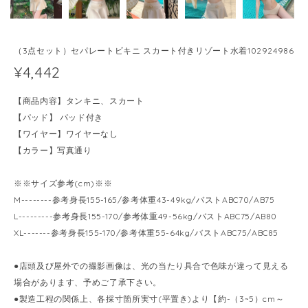
（3点セット）セパレートビキニ スカート付きリゾート水着102924986
¥4,442
【商品内容】タンキニ、スカート
【パッド】 パッド付き
【ワイヤー】ワイヤーなし
【カラー】写真通り
※※サイズ参考(cm)※※
M--------参考身長155-165/参考体重43-49kg/バストABC70/AB75
L---------参考身長155-170/参考体重49-56kg/バストABC75/AB80
XL-------参考身長155-170/参考体重55-64kg/バストABC75/ABC85
●店頭及び屋外での撮影画像は、光の当たり具合で色味が違って見える
場合があります、予めご了承下さい。
●製造工程の関係上、各採寸箇所実寸(平置き)より【約-（3~5）cm～