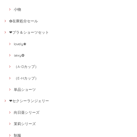
小物
✿在庫処分セール
❤ブラ＆ショーツセット
lovely❀
sexy✿
（A-Dカップ）
（E-Hカップ）
単品ショーツ
❤セクシーランジェリー
向日葵シリーズ
茉莉シリーズ
制服