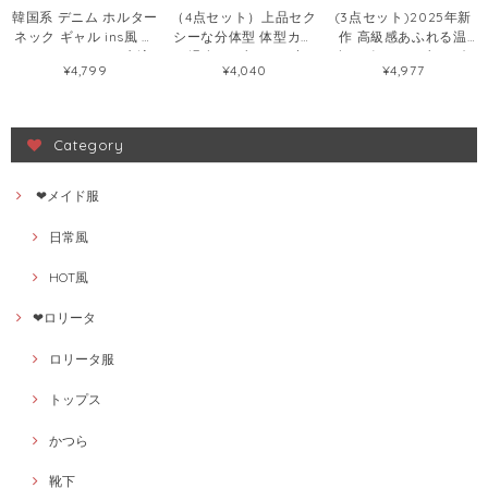
韓国系 デニム ホルター
（4点セット）上品セク
(3点セット)2025年新
ネック ギャル ins風 セ
シーな分体型 体型カバ
作 高級感あふれる温
クシー タンキニ 水泳
ー 温泉 リゾートに映え
泉・ビーチリゾート向
¥4,799
¥4,040
¥4,977
水着72440480
る大人水着107293494
け 三点セット分体型絶
美水着108422833
Category
❤メイド服
日常風
HOT風
❤ロリータ
ロリータ服
トップス
かつら
靴下