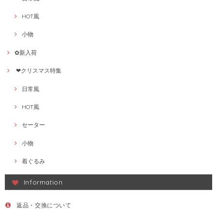
HOT風
小物
✿新入荷
❤クリスマス特集
日常風
HOT風
セーター
小物
着ぐるみ
Information
返品・交換について