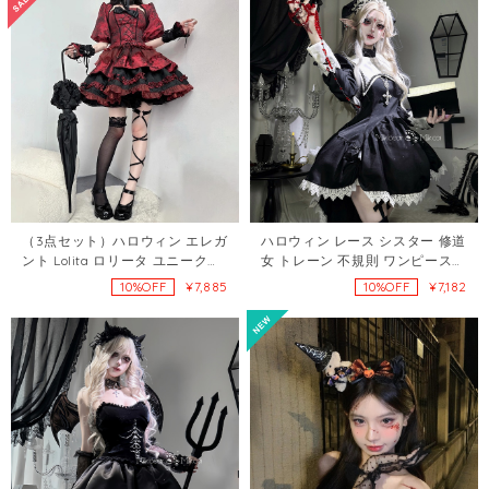
ハロウィン レース シスター 修道
（3点セット）ハロウィン エレガ
女 トレーン 不規則 ワンピース
ント Lolita ロリータ ユニークな
121402261
デザイン S M L ワンピース
¥7,182
¥7,885
10%OFF
10%OFF
96542829