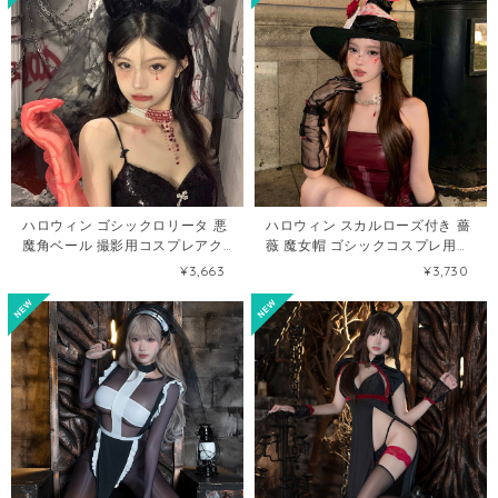
ハロウィン ゴシックロリータ 悪
ハロウィン スカルローズ付き 薔
魔角ベール 撮影用コスプレアク
薇 魔女帽 ゴシックコスプレ用
セサリー121073085
121072764
¥3,663
¥3,730