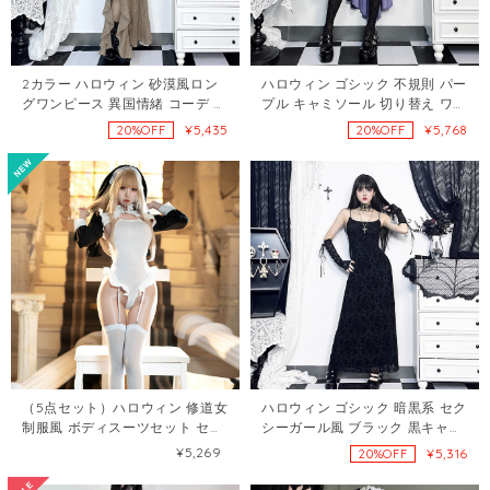
2カラー ハロウィン 砂漠風ロン
ハロウィン ゴシック 不規則 パー
グワンピース 異国情緒 コーデ 西
プル キャミソール 切り替え ワン
域風 旅行ワンピ おしゃれ衣装
ピース120614285
¥5,435
¥5,768
20%OFF
20%OFF
121937659
（5点セット）ハロウィン 修道女
ハロウィン ゴシック 暗黒系 セク
制服風 ボディスーツセット セク
シーガール風 ブラック 黒キャミ
シー ランジェリー 120163548
ワンピース XS S M L タイトワン
¥5,269
¥5,316
20%OFF
ピ121936983