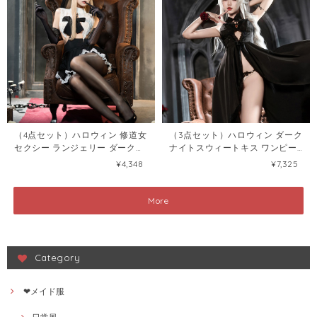
（4点セット）ハロウィン 修道女
（3点セット）ハロウィン ダーク
セクシー ランジェリー ダーク系
ナイトスウィートキス ワンピー
コスプレ タブーシスター コスチ
スセット セクシー ランジェリー
¥4,348
¥7,325
ューム 制服120164037
120163786
More
Category
❤メイド服