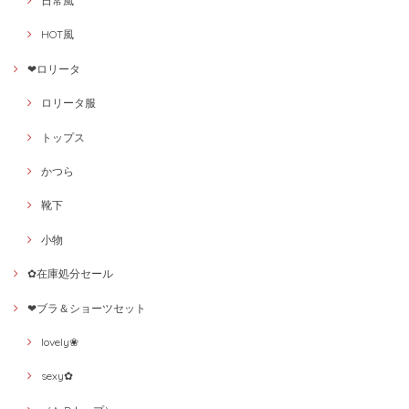
日常風
HOT風
❤ロリータ
ロリータ服
トップス
かつら
靴下
小物
✿在庫処分セール
❤ブラ＆ショーツセット
lovely❀
sexy✿