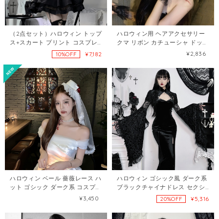
（2点セット）ハロウィン トップ
ハロウィン用 ヘアアクセサリー
ス+スカート プリント コスプレ
クマ リボン カチューシャ ドッキ
サキュバス セットアップ
リ パーティー 悪魔風 スパイダー
¥2,836
¥7,182
10%OFF
121405674
コスプレ 小物120185361
ハロウィン ベール 薔薇レース ハ
ハロウィン ゴシック風 ダーク系
ット ゴシック ダーク系 コスプレ
ブラックチャイナドレス セクシ
撮影用 ロリータ 花嫁風 ヘアアク
ー ロングワンピース レディース
¥3,450
¥5,316
20%OFF
セサリー ヘアクリップ
コスチューム 121977756
120185628