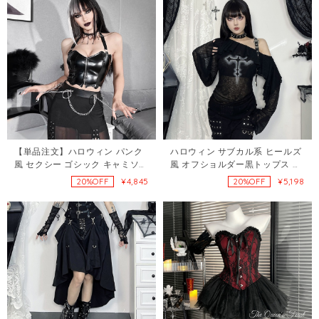
【単品注文】ハロウィン パンク
ハロウィン サブカル系 ヒールズ
風 セクシー ゴシック キャミソー
風 オフショルダー黒トップス セ
ル＋スリットスカート セットア
クシーギャル風 斜めワンショルT
¥4,845
¥5,198
20%OFF
20%OFF
ップ レディース121974798
シャツ121938068