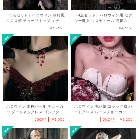
（5点セット）ハロウィン 制服風
（4点セット）ハロウィン用 セク
クロス柄 チューブトップ エナメ
シー魔女 コスチューム 高腰スリ
ル オープンクロッチ セクシー ラ
ットドレス 暗黒系 制服風 セクシ
¥5,269
¥4,726
ンジェリー120163090
ーランジェリー 120162837
ハロウィン 血糊パール チョーカ
ハロウィン 鬼花嫁 ゴシック風 ハ
ー ダークネックレス ゴシック風
ートクロス レースチョーカー ネ
コスプレアクセ121071687
ックレス121071979
¥3,055
¥3,255
5%OFF
5%OFF