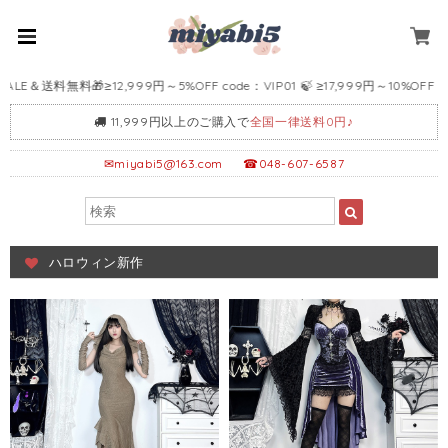
料無料🎁≥12,999円～5%OFF code：VIP01 🍃 ≥17,999円～10%OFF code：VI
11,999円以上のご購入で
全国一律送料0円♪
✉
miyabi5@163.com
☎048-607-6587
ハロウィン新作