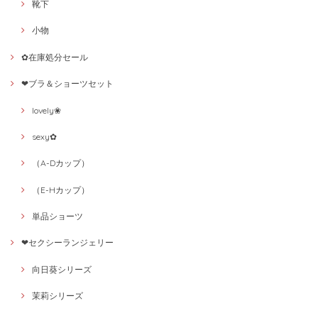
靴下
小物
✿在庫処分セール
❤ブラ＆ショーツセット
lovely❀
sexy✿
（A-Dカップ）
（E-Hカップ）
単品ショーツ
❤セクシーランジェリー
向日葵シリーズ
茉莉シリーズ