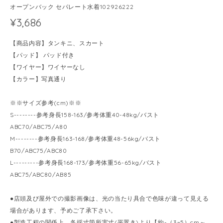
オープンバック セパレート水着102926222
¥3,686
【商品内容】タンキニ、スカート
【パッド】 パッド付き
【ワイヤー】ワイヤーなし
【カラー】写真通り
※※サイズ参考(cm)※※
S--------参考身長158-163/参考体重40-48kg/バスト
ABC70/ABC75/A80
M--------参考身長163-168/参考体重48-56kg/バスト
B70/ABC75/ABC80
L---------参考身長168-173/参考体重56-65kg/バスト
ABC75/ABC80/AB85
●店頭及び屋外での撮影画像は、光の当たり具合で色味が違って見える
場合があります、予めご了承下さい。
●製造工程の関係上、各採寸箇所実寸(平置き)より【約-（3~5）cm～