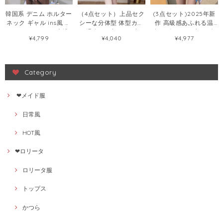
韓国系 デニム ホルター
（4点セット）上品セク
(3点セット)2025年新
ネック ギャル ins風 セ
シーな分体型 体型カバ
作 高級感あふれる温
クシー タンキニ 水泳
ー 温泉 リゾートに映え
泉・ビーチリゾート向
¥4,799
¥4,040
¥4,977
水着72440480
る大人水着107293494
け 三点セット分体型絶
美水着108422833
Category
❤メイド服
日常風
HOT風
❤ロリータ
ロリータ服
トップス
かつら