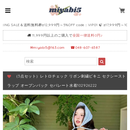
 SALE＆送料無料🎁≥12,999円～5%OFF code：VIP01 🍃 ≥17,999円～10%OFF 
11,999円以上のご購入で
全国一律送料0円♪
✉
miyabi5@163.com
☎048-607-6587
（3点セット）レトロチェック リボン刺繍ビキニ セクシースト
ラップ オープンバック セパレート水着102926222