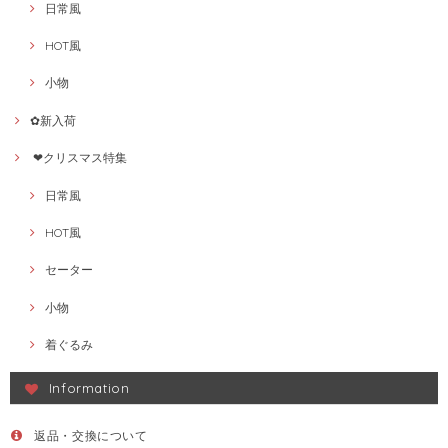
日常風
HOT風
小物
✿新入荷
❤クリスマス特集
日常風
HOT風
セーター
小物
着ぐるみ
Information
返品・交換について