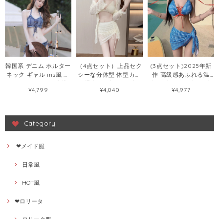
韓国系 デニム ホルター
（4点セット）上品セク
(3点セット)2025年新
ネック ギャル ins風 セ
シーな分体型 体型カバ
作 高級感あふれる温
クシー タンキニ 水泳
ー 温泉 リゾートに映え
泉・ビーチリゾート向
¥4,799
¥4,040
¥4,977
水着72440480
る大人水着107293494
け 三点セット分体型絶
美水着108422833
Category
❤メイド服
日常風
HOT風
❤ロリータ