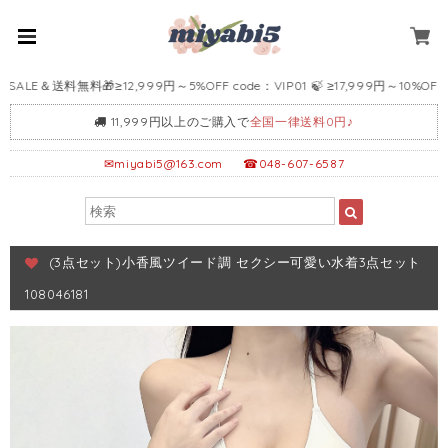
LE＆送料無料🎁≥12,999円～5%OFF code：VIP01 🍃 ≥17,999円～10%OFF code
11,999円以上のご購入で
全国一律送料0円♪
✉
miyabi5@163.com
☎048-607-6587
(3点セット)小香風ツイード調 セクシー可愛い水着3点セット
108046181