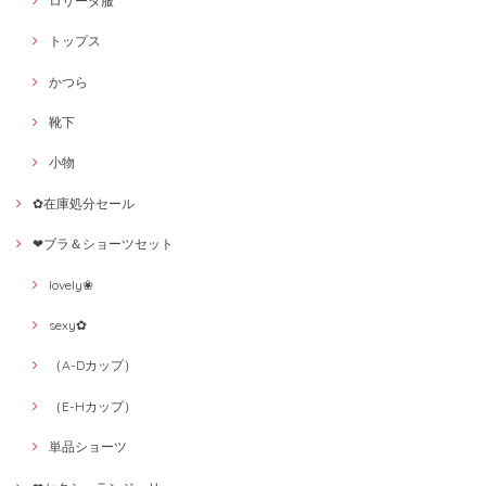
ロリータ服
トップス
かつら
靴下
小物
✿在庫処分セール
❤ブラ＆ショーツセット
lovely❀
sexy✿
（A-Dカップ）
（E-Hカップ）
単品ショーツ