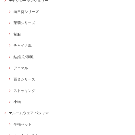
❤セクシーランジェリー
向日葵シリーズ
茉莉シリーズ
制服
チャイナ風
結婚式/和風
アニマル
百合シリーズ
ストッキング
小物
❤ルームウェア·パジャマ
半袖セット