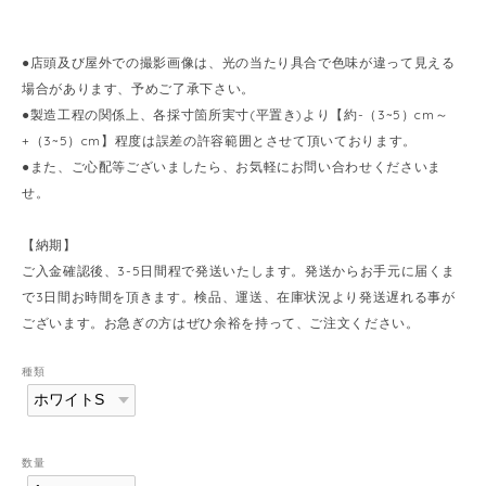
●店頭及び屋外での撮影画像は、光の当たり具合で色味が違って見える
場合があります、予めご了承下さい。
●製造工程の関係上、各採寸箇所実寸(平置き)より【約-（3~5）cm～
+（3~5）cm】程度は誤差の許容範囲とさせて頂いております。
●また、ご心配等ございましたら、お気軽にお問い合わせくださいま
せ。
【納期】
ご入金確認後、3-5日間程で発送いたします。発送からお手元に届くま
で3日間お時間を頂きます。検品、運送、在庫状況より発送遅れる事が
ございます。お急ぎの方はぜひ余裕を持って、ご注文ください。
種類
数量