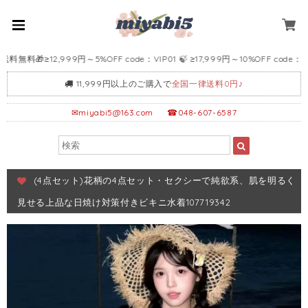
🎁≥12,999円～5%OFF code：VIP01 🍃 ≥17,999円～10%OFF code：VIP02
11,999円以上のご購入で
全国一律送料0円♪
✉
miyabi5@163.com
☎048-607-6587
(4点セット)花柄の4点セット・セクシーで純欲系、肌を明るく
見せる上品な日焼け対策付きビキニ水着107719342