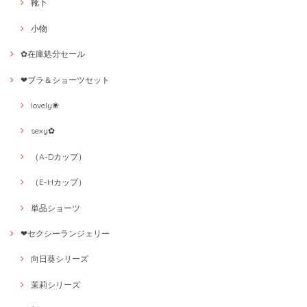
靴下
小物
✿在庫処分セール
❤ブラ＆ショーツセット
lovely❀
sexy✿
（A-Dカップ）
（E-Hカップ）
単品ショーツ
❤セクシーランジェリー
向日葵シリーズ
茉莉シリーズ