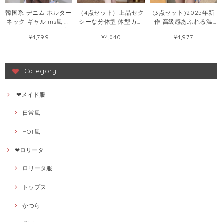
韓国系 デニム ホルター
（4点セット）上品セク
(3点セット)2025年新
ネック ギャル ins風 セ
シーな分体型 体型カバ
作 高級感あふれる温
クシー タンキニ 水泳
ー 温泉 リゾートに映え
泉・ビーチリゾート向
¥4,799
¥4,040
¥4,977
水着72440480
る大人水着107293494
け 三点セット分体型絶
美水着108422833
Category
❤メイド服
日常風
HOT風
❤ロリータ
ロリータ服
トップス
かつら