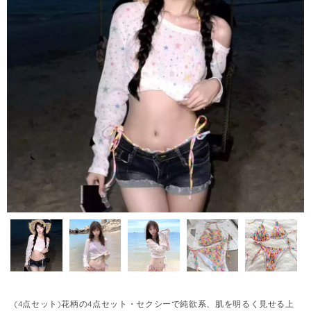
(4点セット)花柄の4点セット・セクシーで純欲系、肌を明るく見せる上