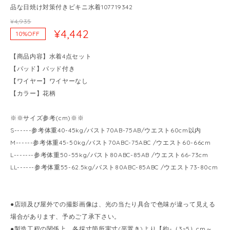
品な日焼け対策付きビキニ水着107719342
¥4,935
¥4,442
10%OFF
【商品内容】水着4点セット
【パッド】パッド付き
【ワイヤー】ワイヤーなし
【カラー】花柄
※※サイズ参考(cm)※※
S------参考体重40-45kg/バスト70AB-75AB/ウエスト60cm以内
M------参考体重45-50kg/バスト70ABC-75ABC /ウエスト60-66cm
L-------参考体重50-55kg/バスト80ABC-85AB /ウエスト66-73cm
LL------参考体重55-62.5kg/バスト80ABC-85ABC /ウエスト73-80cm
●店頭及び屋外での撮影画像は、光の当たり具合で色味が違って見える
場合があります、予めご了承下さい。
●製造工程の関係上、各採寸箇所実寸(平置き)より【約-（3~5）cm～