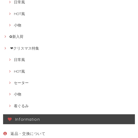
日常風
HOT風
小物
✿新入荷
❤クリスマス特集
日常風
HOT風
セーター
小物
着ぐるみ
Information
返品・交換について