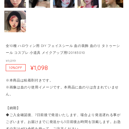
全10種 ハロウィン用 DIY フェイスシール 血の装飾 血のり タトゥーシ
ール コスプレ 小道具 メイクアップ用120183010
¥1,219
¥1,098
10%OFF
※本商品は粘着剤付きです。
※画像は血のり使用イメージです。本商品に血のりは含まれていませ
ん。
【納期】
◆ご入金確認後、7日前後で発送いたします、場合より発送遅れる事が
ございます。お届けまでに発送から3日前後お時間を頂戴します。お急
ぎの方はぜひ余裕を持って、ご注文ください。