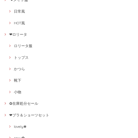
日常風
HOT風
❤ロリータ
ロリータ服
トップス
かつら
靴下
小物
✿在庫処分セール
❤ブラ＆ショーツセット
lovely❀
sexy✿