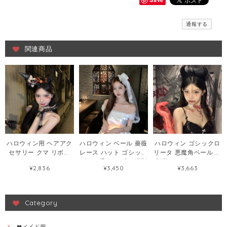
通報する
関連商品
ハロウィン用 ヘアアク
ハロウィン ベール 薔薇
ハロウィン ゴシックロ
セサリー クマ リボン
レース ハット ゴシック
リータ 悪魔角ベール 撮
カチューシャ ドッキリ
ダーク系 コスプレ 撮影
影用コスプレアクセサ
¥2,836
¥3,450
¥3,663
パーティー 悪魔風 スパ
用 ロリータ 花嫁風 ヘ
リー121073085
イダー コスプレ 小物
アアクセサリー ヘアク
120185361
リップ120185628
Category
❤メイド服