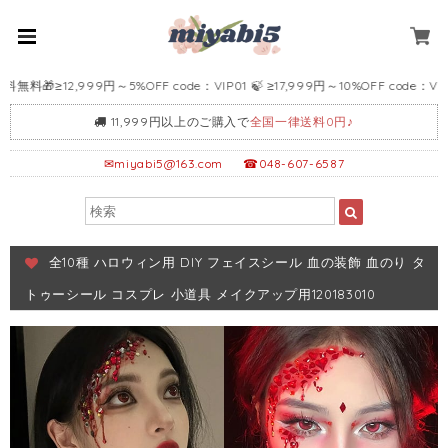
≥12,999円～5%OFF code：VIP01 🍃 ≥17,999円～10%OFF code：VIP02 
11,999円以上のご購入で
全国一律送料0円♪
✉
miyabi5@163.com
☎048-607-6587
全10種 ハロウィン用 DIY フェイスシール 血の装飾 血のり タ
トゥーシール コスプレ 小道具 メイクアップ用120183010