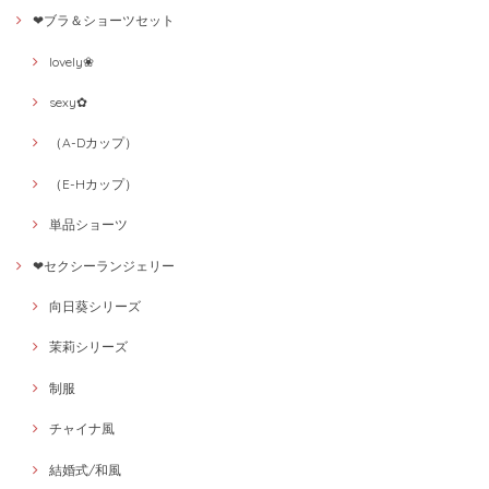
❤ブラ＆ショーツセット
lovely❀
sexy✿
（A-Dカップ）
（E-Hカップ）
単品ショーツ
❤セクシーランジェリー
向日葵シリーズ
茉莉シリーズ
制服
チャイナ風
結婚式/和風