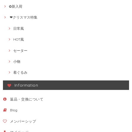
✿新入荷
❤クリスマス特集
日常風
HOT風
セーター
小物
着ぐるみ
Information
返品・交換について
Blog
メンバーシップ