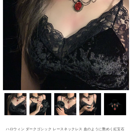
ハロウィン ダークゴシック レースネックレス 血のように艶めく紅宝石