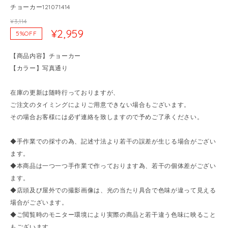
チョーカー121071414
¥3,114
¥2,959
5%OFF
【商品内容】チョーカー
【カラー】写真通り
在庫の更新は随時行っておりますが、
ご注文のタイミングによりご用意できない場合もございます。
その場合お客様には必ず連絡を致しますので予めご了承ください。
◆手作業での採寸の為、記述寸法より若干の誤差が生じる場合がござい
ます。
◆本商品は一つ一つ手作業で作っております為、若干の個体差がござい
ます。
◆店頭及び屋外での撮影画像は、光の当たり具合で色味が違って見える
場合がございます。
◆ご閲覧時のモニター環境により実際の商品と若干違う色味に映ること
もございます。