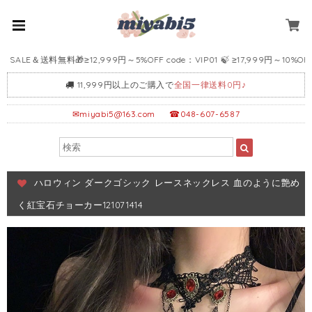
LE＆送料無料🎁≥12,999円～5%OFF code：VIP01 🍃 ≥17,999円～10%OFF cod
11,999円以上のご購入で
全国一律送料0円♪
✉
miyabi5@163.com
☎048-607-6587
ハロウィン ダークゴシック レースネックレス 血のように艶め
く紅宝石チョーカー121071414