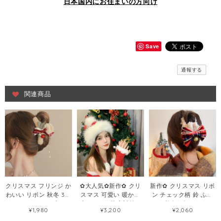
日本国内にお住まいの方向け
Save
通報する
関連商品
クリスマス フリンジ か
✿大人気✿新作✿ クリ
新作✿ クリスマス リボ
わいい リボン 秋冬 3色
スマス 可愛い 暖かい
ン チェック柄 鈴 ふわ
ヘアクリップ
プレゼント 防寒対策 レ
ふわ 秋冬 4色 ヘアクリ
¥1,980
¥3,200
¥2,060
69504404
ッド ベージュ ふわモコ
ップ79912180