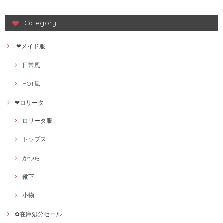
帽子79882599
Category
❤メイド服
日常風
HOT風
❤ロリータ
ロリータ服
トップス
かつら
靴下
小物
✿在庫処分セール