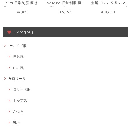
lolita 日常制服 痩せて
jsk lolita 日常制服 痩せ
魚尾ドレス クリスマ
見える リボン ロリータ
て見える ボウタイ ロリ
ス・ハロウィン ワンピ
¥6,858
¥6,858
¥10,630
ワンピース57268065
ータワンピース
ース125659284
58411437
Category
❤メイド服
日常風
HOT風
❤ロリータ
ロリータ服
トップス
かつら
靴下