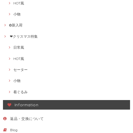
HOT風
小物
✿新入荷
❤クリスマス特集
日常風
HOT風
セーター
小物
着ぐるみ
Information
返品・交換について
Blog