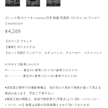
ゴシック系 ロリータ cosplay 日常 制服 写真用 ゴスロリ jsk ワンピー
ス46883069
¥4,269
【カラー】ブラック
【素材】ポリエステル
【セット内容】ワンピース、カチューシャ、チョーカー、リストバンド
※※サイズ参考(cm)※※
M------------着丈83/参考バスト90/参考ウエスト74
XL-----------着丈85/参考バスト94/参考ウエスト80
●店頭及び屋外での撮影画像は、光の当たり具合で色味が違って見える
場合があります、予めご了承下さい。
●製造工程の関係上、各採寸箇所実寸(平置き)より【約-（3~5）cm～
+（3~5）cm】程度は誤差の許容範囲とさせて頂いております。