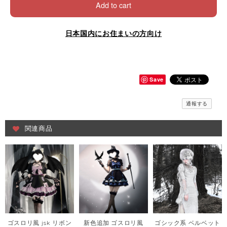
Add to cart
日本国内にお住まいの方向け
Save
通報する
関連商品
ゴスロリ風 jsk リボン
新色追加 ゴスロリ風
ゴシック系 ベルベット