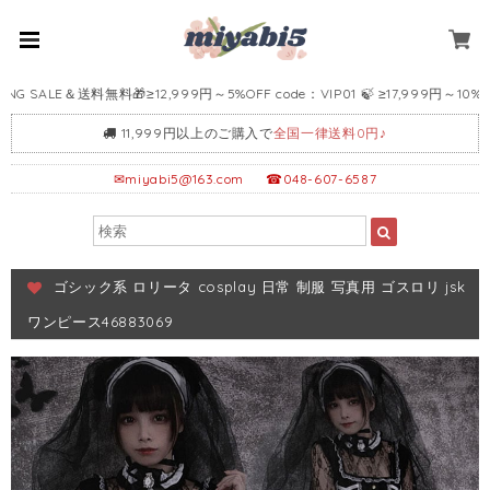
SALE＆送料無料🎁≥12,999円～5%OFF code：VIP01 🍃 ≥17,999円～10%OFF c
11,999円以上のご購入で
全国一律送料0円♪
✉
miyabi5@163.com
☎048-607-6587
ゴシック系 ロリータ cosplay 日常 制服 写真用 ゴスロリ jsk
ワンピース46883069