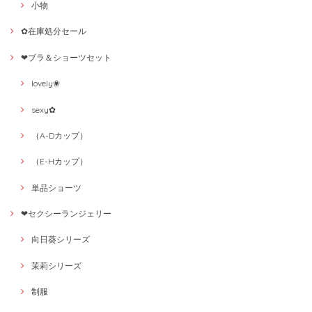
小物
✿在庫処分セール
❤ブラ＆ショーツセット
lovely❀
sexy✿
（A-Dカップ）
（E-Hカップ）
単品ショーツ
❤セクシーランジェリー
向日葵シリーズ
茉莉シリーズ
制服