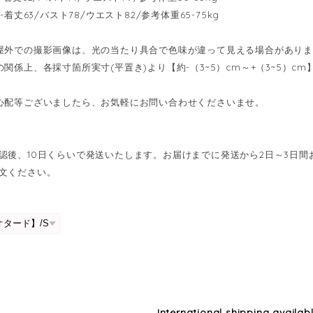
------着丈63/バスト78/ウエスト82/参考体重65-75kg
屋外での撮影画像は、光の当たり具合で色味が違って見える場合があり
の関係上、各採寸箇所実寸(平置き)より【約-（3~5）cm～+（3~5）
心配等ございましたら、お気軽にお問い合わせくださいませ。
認後、10日くらいで発送いたします。お届けまでに発送から2日～3日
文ください。
International shipping availab