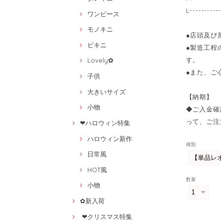
L------
ワンピース
モノキニ
●店頭及び
ビキニ
●製造工程
す。
Lovely✿
●また、ご
子供
大きいサイズ
【納期】
小物
◆ご入金確
って、ご注
❤ハロウィン特集
ハロウィン新作
種類
日常風
HOT風
数量
小物
✿新入荷
❤クリスマス特集