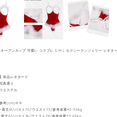
オープンカップ 可愛い コスプレ S M L セクシーランジェリー レオタード
】単品レオタード
写真通り
リエステル
参考(cm)※※
------着丈61/バスト70/ウエスト75/参考体重40-55kg
-----着丈62/バスト74/ウエスト79/参考体重55-65kg