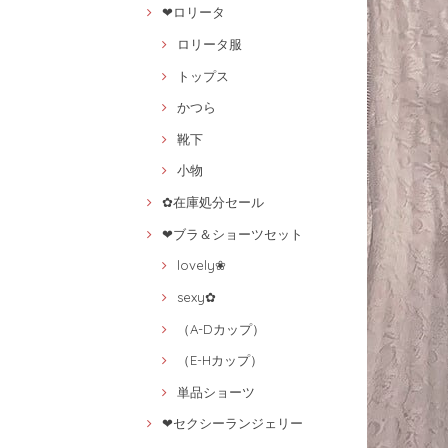
❤ロリータ
ロリータ服
トップス
かつら
靴下
小物
✿在庫処分セール
❤ブラ＆ショーツセット
lovely❀
sexy✿
（A-Dカップ）
（E-Hカップ）
単品ショーツ
❤セクシーランジェリー