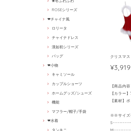
❀冬ふわふわ
ROSEシリーズ
❤チャイナ風
ロリータ
チャイナドレス
漢如初シリーズ
バッグ
クリスマス 
¥3,919
❤小物
キャミソール
カップルショーツ
【商品内容
ホームグッズ/シューズ
【カラー】
【素材】ポ
機能
マフラー/帽子/手袋
※※サイズ
❤水着
S------
M------
タンキニ