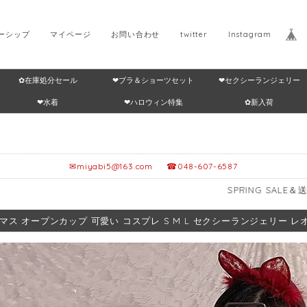
ーシップ
マイページ
お問い合わせ
twitter
Instagram
✿在庫処分セール
❤ブラ＆ショーツセット
❤セクシーランジェリー
Home
返品・交換につ
❤水着
❤ハロウィン特集
✿新入荷
✉
miyabi5@163.com
☎048-607-6587
SPRING SALE＆送料無料🎁≥12,
マス オープンカップ 可愛い コスプレ S M L セクシーランジェリー レオタ