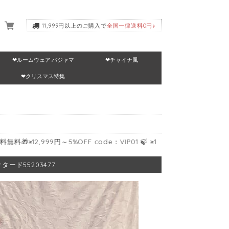
11,999円以上のご購入で
全国一律送料0円♪
❤ルームウェア·パジャマ
❤チャイナ風
いて
❤クリスマス特集
999円～5%OFF code：VIP01 🍃 ≥17,999円～10%OFF code：VIP02
ード55203477