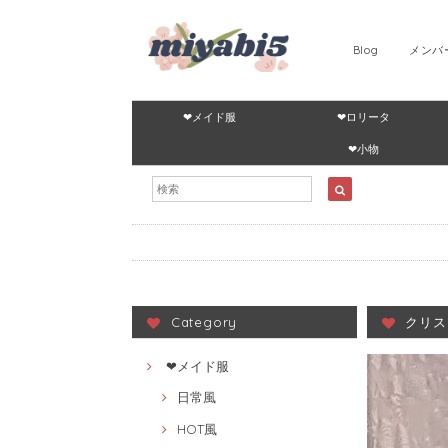
Blog
メンバ
❤メイド服
❤ロリータ
❤小物
Category
クリス
❤メイド服
日常風
HOT風