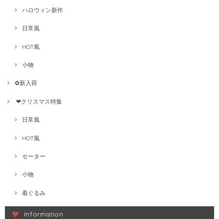
ハロウィン新作
日常風
HOT風
小物
✿新入荷
❤クリスマス特集
日常風
HOT風
セーター
小物
着ぐるみ
Information