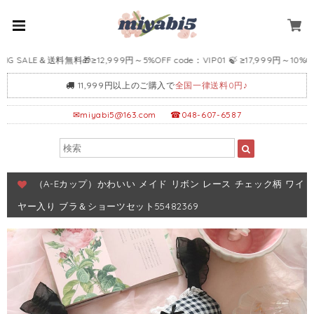
ALE＆送料無料🎁≥12,999円～5%OFF code：VIP01 🍃 ≥17,999円～10%OFF co
11,999円以上のご購入で
全国一律送料0円♪
✉
miyabi5@163.com
☎048-607-6587
（A-Eカップ）かわいい メイド リボン レース チェック柄 ワイ
ヤー入り ブラ＆ショーツセット55482369