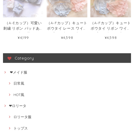
（A-Eカップ）可愛い
（A-Fカップ）キュート
（A-Fカップ）キュート
刺繍 リボン パッドあり
ボウタイ レース ワイヤ
ボウタイ リボン ワイヤ
レース 2色 下着 ワイヤ
ー入り ピンク ブルー
ー入り ピンク ブルー
¥4,199
¥4,598
¥4,598
ー入り ブラ&ショーツ
ブラ＆ショーツセット
ブラ＆ショーツセット
セット36039219
50741878
50742051
Category
❤メイド服
日常風
HOT風
❤ロリータ
ロリータ服
トップス