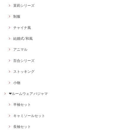
茉莉シリーズ
制服
チャイナ風
結婚式/和風
アニマル
百合シリーズ
ストッキング
小物
❤ルームウェア·パジャマ
半袖セット
キャミソールセット
長袖セット