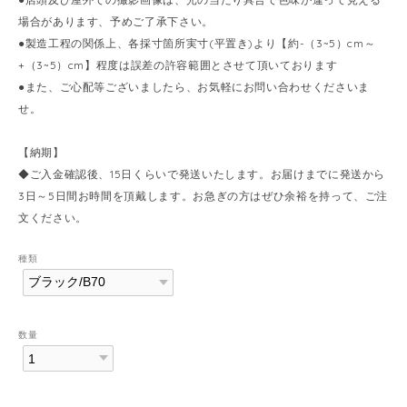
場合があります、予めご了承下さい。
●製造工程の関係上、各採寸箇所実寸(平置き)より【約-（3~5）cm～
+（3~5）cm】程度は誤差の許容範囲とさせて頂いております
●また、ご心配等ございましたら、お気軽にお問い合わせくださいま
せ。
【納期】
◆ご入金確認後、15日くらいで発送いたします。お届けまでに発送から
3日～5日間お時間を頂戴します。お急ぎの方はぜひ余裕を持って、ご注
文ください。
種類
数量