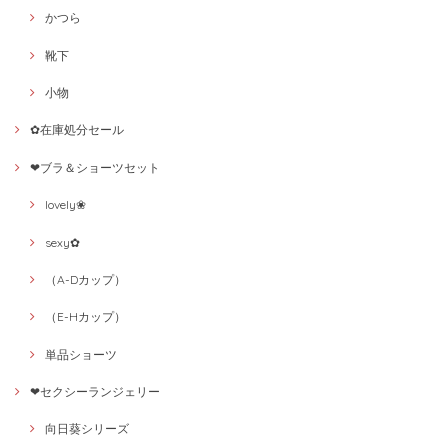
かつら
靴下
小物
✿在庫処分セール
❤ブラ＆ショーツセット
lovely❀
sexy✿
（A-Dカップ）
（E-Hカップ）
単品ショーツ
❤セクシーランジェリー
向日葵シリーズ