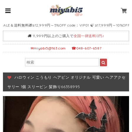
LE＆送料無料🎁≥12,999円～5%OFF code：VIP01 🍃 ≥17,999円～10%OFF cod
11,999円以上のご購入で
全国一律送料0円♪
✉
miyabi5@163.com
☎048-607-6587
ハロウィン こうもり ヘアピン オリジナル 可愛い ヘアアクセ
サリー 1個 スリーピン 髪飾り66358995