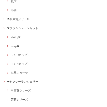
靴下
小物
✿在庫処分セール
❤ブラ＆ショーツセット
lovely❀
sexy✿
（A-Dカップ）
（E-Hカップ）
単品ショーツ
❤セクシーランジェリー
向日葵シリーズ
茉莉シリーズ