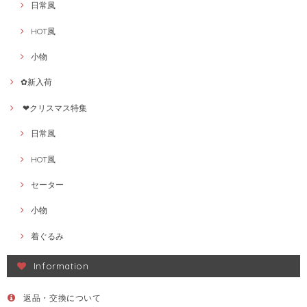
日常風
HOT風
小物
✿新入荷
❤クリスマス特集
日常風
HOT風
セーター
小物
着ぐるみ
Information
返品・交換について