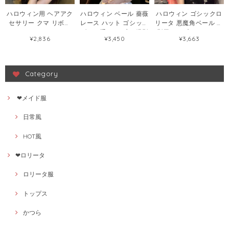
ハロウィン用 ヘアアク
ハロウィン ベール 薔薇
ハロウィン ゴシックロ
セサリー クマ リボン
レース ハット ゴシック
リータ 悪魔角ベール 撮
カチューシャ ドッキリ
ダーク系 コスプレ 撮影
影用コスプレアクセサ
¥2,836
¥3,450
¥3,663
パーティー 悪魔風 スパ
用 ロリータ 花嫁風 ヘ
リー121073085
イダー コスプレ 小物
アアクセサリー ヘアク
120185361
リップ120185628
Category
❤メイド服
日常風
HOT風
❤ロリータ
ロリータ服
トップス
かつら