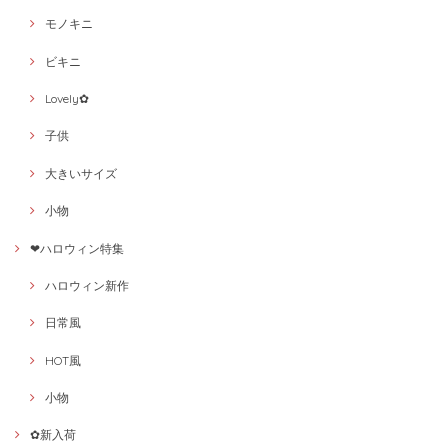
モノキニ
ビキニ
Lovely✿
子供
大きいサイズ
小物
❤ハロウィン特集
ハロウィン新作
日常風
HOT風
小物
✿新入荷