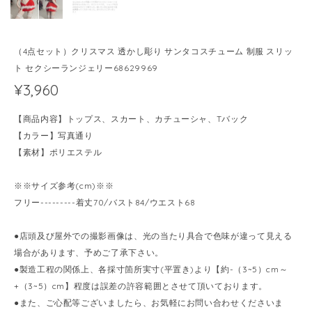
（4点セット）クリスマス 透かし彫り サンタコスチューム 制服 スリッ
ト セクシーランジェリー68629969
¥3,960
【商品内容】トップス、スカート、カチューシャ、Tバック
【カラー】写真通り
【素材】ポリエステル
※※サイズ参考(cm)※※
フリー---------着丈70/バスト84/ウエスト68
●店頭及び屋外での撮影画像は、光の当たり具合で色味が違って見える
場合があります、予めご了承下さい。
●製造工程の関係上、各採寸箇所実寸(平置き)より【約-（3~5）cm～
+（3~5）cm】程度は誤差の許容範囲とさせて頂いております。
●また、ご心配等ございましたら、お気軽にお問い合わせくださいま