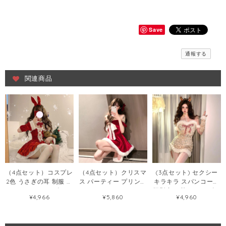
Save
通報する
関連商品
（4点セット）コスプレ
（4点セット）クリスマ
(3点セット) セクシー
2色 うさぎの耳 制服 尾
ス パーティー プリンセ
キラキラ スパンコール
クリスマス ワンピース
ス キラキラ オフショル
摄影 切り替え ワンピー
¥4,966
¥5,860
¥4,960
56458140
ダー ワンピース
ス126093141
124875269