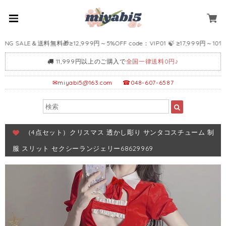
 SALE＆送料無料🎁≥12,999円～5%OFF code：VIP01 🍃 ≥17,999円～10%OFF 
11,999円以上のご購入で
全国一律送料0円♪
✉
miyabi5@163.com
☎048-607-6587
（4点セット）クリスマス 透かし彫り サンタコスチューム 制
服 スリット セクシーランジェリー68629969