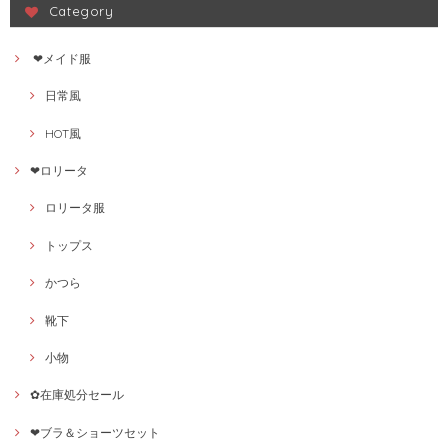
Category
❤メイド服
日常風
HOT風
❤ロリータ
ロリータ服
トップス
かつら
靴下
小物
✿在庫処分セール
❤ブラ＆ショーツセット