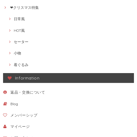
❤クリスマス特集
日常風
HOT風
セーター
小物
着ぐるみ
Information
返品・交換について
Blog
メンバーシップ
マイページ