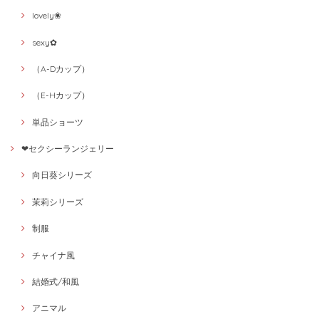
lovely❀
sexy✿
（A-Dカップ）
（E-Hカップ）
単品ショーツ
❤セクシーランジェリー
向日葵シリーズ
茉莉シリーズ
制服
チャイナ風
結婚式/和風
アニマル