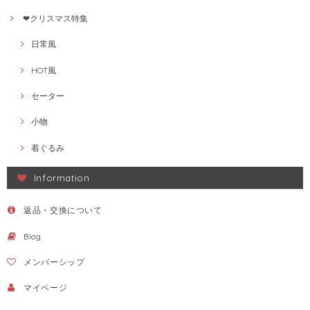
❤クリスマス特集
日常風
HOT風
セーター
小物
着ぐるみ
Information
返品・交換について
Blog
メンバーシップ
マイページ