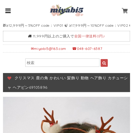
,999円～5%OFF code：VIP01 🍃 ≥17,999円～10%OFF code：VIP02 🍃 ≥
11,999円以上のご購入で
全国一律送料0円♪
✉
miyabi5@163.com
☎048-607-6587
クリスマス 鹿の角 かわいい 髪飾り 動物 ヘア飾り カチューシ
ャ ヘアピン69105896