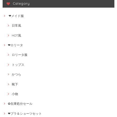
Category
❤メイド服
日常風
HOT風
❤ロリータ
ロリータ服
トップス
かつら
靴下
小物
✿在庫処分セール
❤ブラ＆ショーツセット