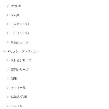
lovely❀
sexy✿
（A-Dカップ）
（E-Hカップ）
単品ショーツ
❤セクシーランジェリー
向日葵シリーズ
茉莉シリーズ
制服
チャイナ風
結婚式/和風
アニマル