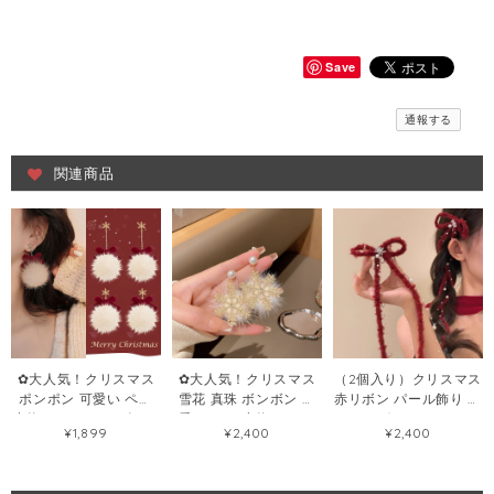
Save
通報する
関連商品
✿大人気！クリスマス
✿大人気！クリスマス
（2個入り）クリスマス
ポンポン 可愛い ペア
雪花 真珠 ボンボン 可
赤リボン パール飾り テ
小物 レディース ピアス
愛い ペア 小物 レディ
ールリボン ヘアクリッ
¥1,899
¥2,400
¥2,400
orイヤリング68887821
ース ピアス69560450
プ 小物127715619