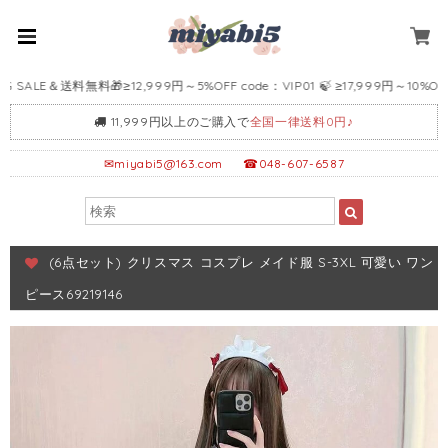
ALE＆送料無料🎁≥12,999円～5%OFF code：VIP01 🍃 ≥17,999円～10%OFF co
11,999円以上のご購入で
全国一律送料0円♪
✉
miyabi5@163.com
☎048-607-6587
(6点セット) クリスマス コスプレ メイド服 S-3XL 可愛い ワン
ピース69219146