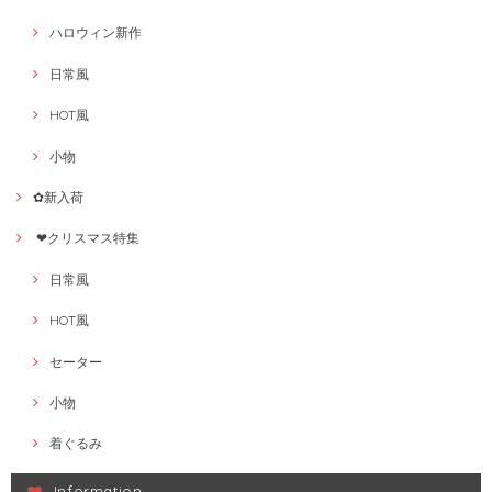
ハロウィン新作
日常風
HOT風
小物
✿新入荷
❤クリスマス特集
日常風
HOT風
セーター
小物
着ぐるみ
Information