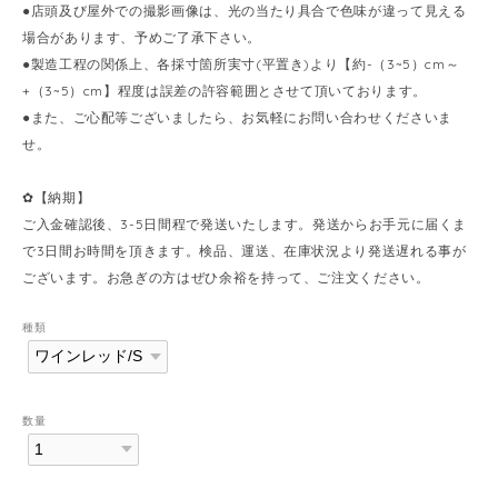
●店頭及び屋外での撮影画像は、光の当たり具合で色味が違って見える
場合があります、予めご了承下さい。
●製造工程の関係上、各採寸箇所実寸(平置き)より【約-（3~5）cm～
+（3~5）cm】程度は誤差の許容範囲とさせて頂いております。
●また、ご心配等ございましたら、お気軽にお問い合わせくださいま
せ。
✿【納期】
ご入金確認後、3-5日間程で発送いたします。発送からお手元に届くま
で3日間お時間を頂きます。検品、運送、在庫状況より発送遅れる事が
ございます。お急ぎの方はぜひ余裕を持って、ご注文ください。
種類
数量