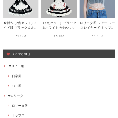
✿新作 (2点セット) メ
（4点セット）ブラック
ロリータ風 シアー レー
イド服 ブラック＆ホワ
＆ホワイト かわいい軟
スレイヤード トップス
イトの小悪魔 ロリータ
妹メイドロリータワン
レディース チュール イ
¥4,820
¥5,482
¥4,600
系かわいい お料理娘コ
ピース メイド服 軟妹カ
ンナー ブラウス
スチューム制服
フェ二次元102068994
149295804
102067129
Category
❤メイド服
日常風
HOT風
❤ロリータ
ロリータ服
トップス