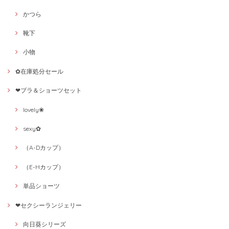
かつら
靴下
小物
✿在庫処分セール
❤ブラ＆ショーツセット
lovely❀
sexy✿
（A-Dカップ）
（E-Hカップ）
単品ショーツ
❤セクシーランジェリー
向日葵シリーズ