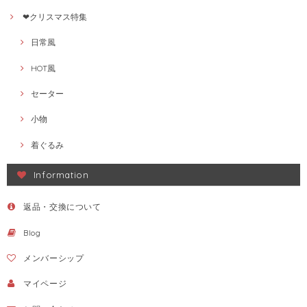
❤クリスマス特集
日常風
HOT風
セーター
小物
着ぐるみ
Information
返品・交換について
Blog
メンバーシップ
マイページ