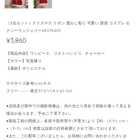
（3点セット）クリスマス リボン 透かし彫り 可愛い 誘惑 コスプレ セ
クシーランジェリー69275403
¥3,860
【商品内容】ワンピース、リストバンド*2、チョーカー
【カラー】写真通り
【素材】ポリエステル
※※サイズ参考(cm)※※
フリー-------着丈57.5/バスト62-120
●店頭及び屋外での撮影画像は、光の当たり具合で色味が違って見える
場合があります、予めご了承下さい。
●製造工程の関係上、各採寸箇所実寸(平置き)より【約-（3~5）cm～
+（3~5）cm】程度は誤差の許容範囲とさせて頂いております。
●また、ご心配等ございましたら、お気軽にお問い合わせくださいま