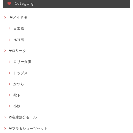
Category
❤メイド服
日常風
HOT風
❤ロリータ
ロリータ服
トップス
かつら
靴下
小物
✿在庫処分セール
❤ブラ＆ショーツセット