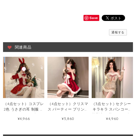
Save
通報する
関連商品
（4点セット）コスプレ
（4点セット）クリスマ
(3点セット) セクシー
2色 うさぎの耳 制服 尾
ス パーティー プリンセ
キラキラ スパンコール
クリスマス ワンピース
ス キラキラ オフショル
摄影 切り替え ワンピー
¥4,966
¥5,860
¥4,960
56458140
ダー ワンピース
ス126093141
124875269