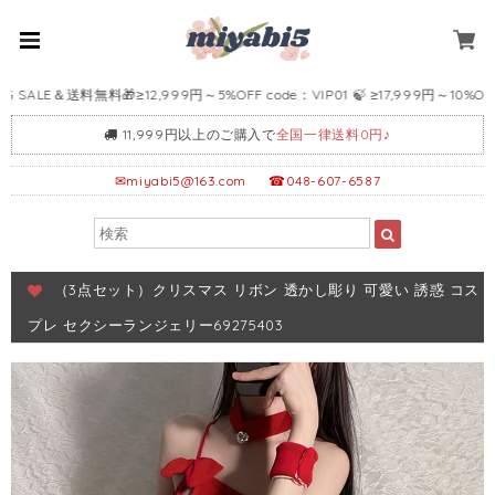
ALE＆送料無料🎁≥12,999円～5%OFF code：VIP01 🍃 ≥17,999円～10%OFF cod
11,999円以上のご購入で
全国一律送料0円♪
✉
miyabi5@163.com
☎048-607-6587
（3点セット）クリスマス リボン 透かし彫り 可愛い 誘惑 コス
プレ セクシーランジェリー69275403