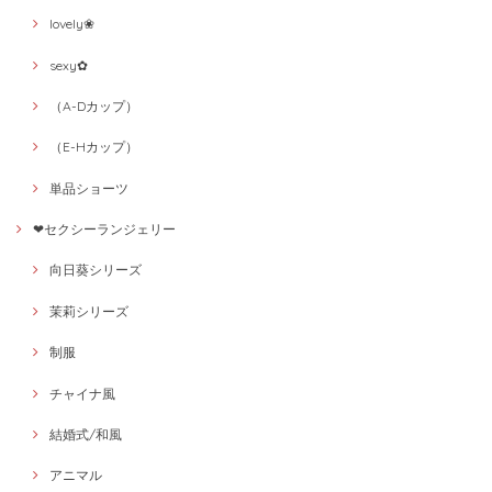
lovely❀
sexy✿
（A-Dカップ）
（E-Hカップ）
単品ショーツ
❤セクシーランジェリー
向日葵シリーズ
茉莉シリーズ
制服
チャイナ風
結婚式/和風
アニマル