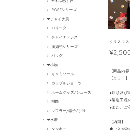
❀冬ふわふわ
ROSEシリーズ
❤チャイナ風
ロリータ
チャイナドレス
クリスマス 
漢如初シリーズ
¥2,50
バッグ
❤小物
【商品内容
キャミソール
【カラー】#
カップルショーツ
ホームグッズ/シューズ
●店頭及び
●製造工程
機能
●また、ご
マフラー/帽子/手袋
❤水着
【納期】
◆ご入金確
タンキニ