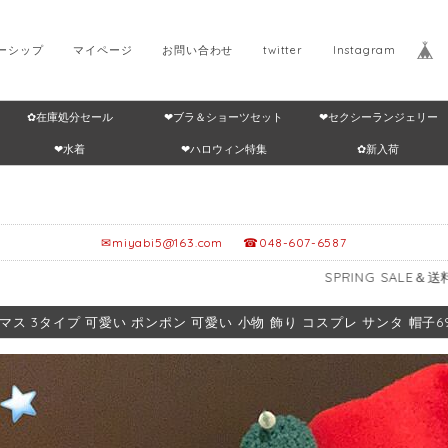
ーシップ
マイページ
お問い合わせ
twitter
Instagram
✿在庫処分セール
❤ブラ＆ショーツセット
❤セクシーランジェリー
Home
返品・交換につ
❤水着
❤ハロウィン特集
✿新入荷
✉
miyabi5@163.com
☎048-607-6587
SPRING SALE＆送料無料🎁≥12,9
マス 3タイプ 可愛い ポンポン 可愛い 小物 飾り コスプレ サンタ 帽子696