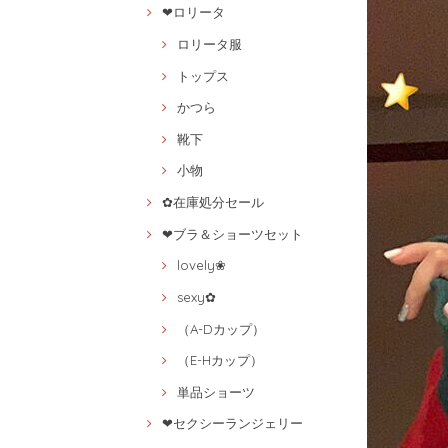
❤ロリータ
ロリータ服
トップス
かつら
靴下
小物
✿在庫処分セール
❤ブラ＆ショーツセット
lovely❀
sexy✿
（A-Dカップ）
（E-Hカップ）
単品ショーツ
❤セクシーランジェリー