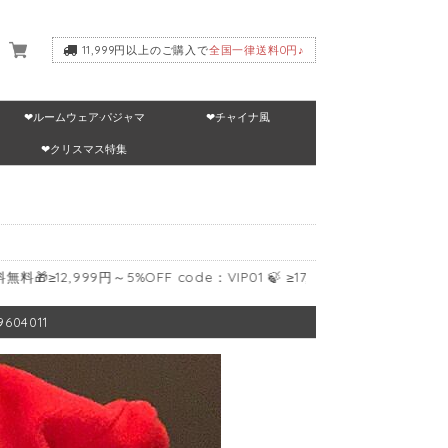
11,999円以上のご購入で
全国一律送料0円♪
❤ルームウェア·パジャマ
❤チャイナ風
いて
❤クリスマス特集
99円～5%OFF code：VIP01 🍃 ≥17,999円～10%OFF code：VIP02 
04011