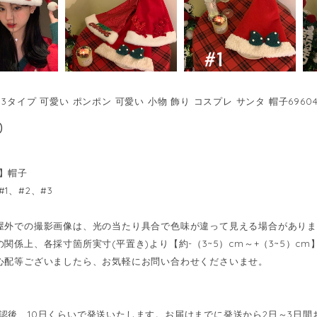
3タイプ 可愛い ポンポン 可愛い 小物 飾り コスプレ サンタ 帽子696040
0
】帽子
1、#2、#3
屋外での撮影画像は、光の当たり具合で色味が違って見える場合があり
の関係上、各採寸箇所実寸(平置き)より【約-（3~5）cm～+（3~5）
心配等ございましたら、お気軽にお問い合わせくださいませ。
認後、10日くらいで発送いたします。お届けまでに発送から2日～3日