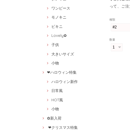
って、ご注
ワンピース
モノキニ
種類
ビキニ
Lovely✿
数量
子供
大きいサイズ
小物
❤ハロウィン特集
ハロウィン新作
日常風
HOT風
小物
✿新入荷
❤クリスマス特集