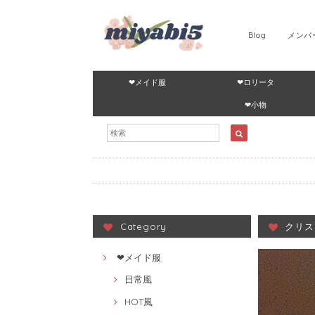
Blog
メンバ
❤メイド服
❤ロリータ
❤小物
Category
クリス
❤メイド服
日常風
HOT風