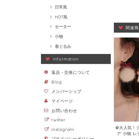
日常風
HOT風
セーター
関連商
小物
着ぐるみ
Information
返品・交換について
Blog
メンバーシップ
マイページ
お問い合わせ
twitter
✿大人気！ク
Instagram
ア 小物 
プライバシーポリシー