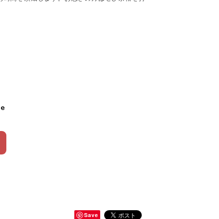
le
Save