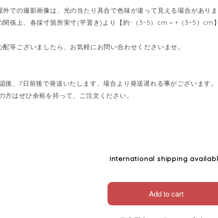
屋外での撮影画像は、光の当たり具合で色味が違って見える場合があり
の関係上、各採寸箇所実寸(平置き)より【約-（3~5）cm～+（3~5）
心配等ございましたら、お気軽にお問い合わせくださいませ。
認後、7日前後で発送いたします、場合より発送遅れる事がございます。
の方はぜひ余裕を持って、ご注文ください。
International shipping availab
Add to cart