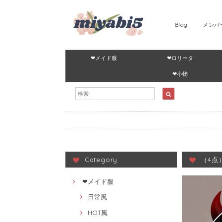
Blog
メンバ
❤メイド服
❤ロリータ
❤小物
Category
（4点
❤メイド服
日常風
HOT風