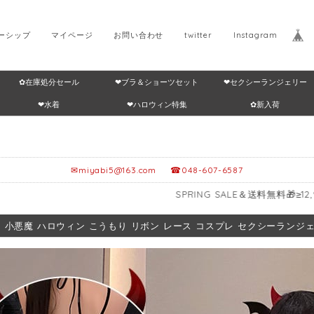
ーシップ
マイページ
お問い合わせ
twitter
Instagram
✿在庫処分セール
❤ブラ＆ショーツセット
❤セクシーランジェリー
Home
返品・交換につ
❤水着
❤ハロウィン特集
✿新入荷
✉
miyabi5@163.com
☎048-607-6587
SPRING SALE＆送料無料🎁≥12,999円～5%OF
）小悪魔 ハロウィン こうもり リボン レース コスプレ セクシーランジェリー