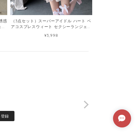
誘惑
（3点セット）スーパーアイドル ハート ベ
ェリ
アコスプレスウィート セクシーランジェリ
ー77586774
¥3,998
登録