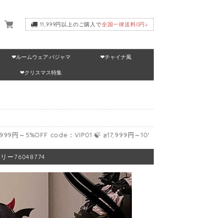
11,999円以上のご購入で
全国一律送料0円♪
❤ルームウェア·パジャマ
❤チャイナ風
いて
❤クリスマス特集
F code：VIP01 🍃 ≥17,999円～10%OFF code：VIP02 🍃 ≥24,9
76048774