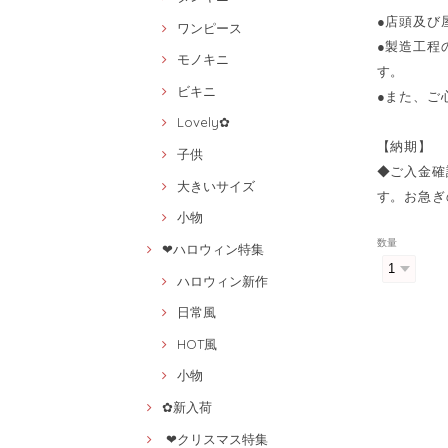
●店頭及び
ワンピース
●製造工程
モノキニ
す。
ビキニ
●また、ご
Lovely✿
【納期】
子供
◆ご入金確
大きいサイズ
す。お急ぎ
小物
数量
❤ハロウィン特集
ハロウィン新作
日常風
HOT風
小物
✿新入荷
❤クリスマス特集