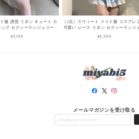
ド服 誘惑 リボン キュート カ
（2点）スウィート メイド服 コスプレ 
チング セクシーランジェリー
可愛い レース リボン セクシーランジ
46853314
ー62961535
¥3,199
¥3,399
メールマガジンを受け取る