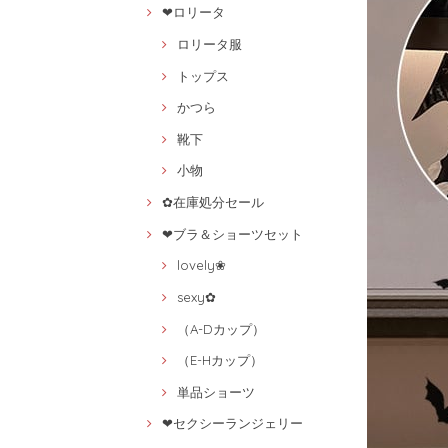
❤ロリータ
ロリータ服
トップス
かつら
靴下
小物
✿在庫処分セール
❤ブラ＆ショーツセット
lovely❀
sexy✿
（A-Dカップ）
（E-Hカップ）
単品ショーツ
❤セクシーランジェリー