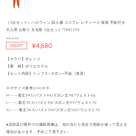
（3点セット）ハロウィン 囚人服 コスプレ レディース 仮装 手錠付き
大人用 お祭り 文化祭 5点セット77882259
¥5,200
¥4,680
10%OFF
【カラー】オレンジ
【素 材】ポリエステル
【セット内容】トップス+ズボン+手錠（道具）
※※サイズ参考(cm)※※
M-----着丈34.5/バスト94/ズボン丈98/ウェスト66
L------着丈35.5/バスト98/ズボン丈99/ウェスト70
XL-----着丈36.5/バスト104/ズボン丈100/ウェスト76
●店頭及び屋外での撮影画像は、光の当たり具合で色味が違って見える
場合があります、予めご了承下さい。