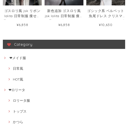
ゴスロリ風 jsk リボン
新色追加 ゴスロリ風
ゴシック系 ベルベット
lolita 日常制服 痩せて
jsk lolita 日常制服 痩せ
魚尾ドレス クリスマ
見える リボン ロリータ
て見える ボウタイ ロリ
ス・ハロウィン ワンピ
¥6,858
¥6,858
¥10,630
ワンピース57268065
ータワンピース
ース125659284
58411437
Category
❤メイド服
日常風
HOT風
❤ロリータ
ロリータ服
トップス
かつら