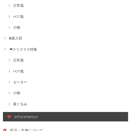
日常風
HOT風
小物
✿新入荷
❤クリスマス特集
日常風
HOT風
セーター
小物
着ぐるみ
Information
返品・交換について