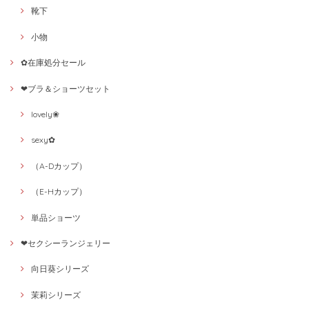
靴下
小物
✿在庫処分セール
❤ブラ＆ショーツセット
lovely❀
sexy✿
（A-Dカップ）
（E-Hカップ）
単品ショーツ
❤セクシーランジェリー
向日葵シリーズ
茉莉シリーズ