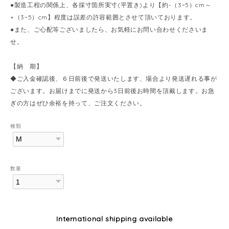
●製造工程の関係上、各採寸箇所実寸(平置き)より【約-（3~5）cm～
+（3~5）cm】程度は誤差の許容範囲とさせて頂いております。
●また、ご心配等ございましたら、お気軽にお問い合わせくださいま
せ。
【納 期】
◆ご入金確認後、６日前後で発送いたします、場合より発送遅れる事が
ございます。お届けまでに発送から3日前後お時間を頂戴します。お急
ぎの方はぜひ余裕を持って、ご注文ください。
種類
数量
International shipping available