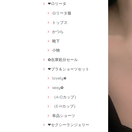
❤ロリータ
ロリータ服
トップス
かつら
靴下
小物
✿在庫処分セール
❤ブラ＆ショーツセット
lovely❀
sexy✿
（A-Dカップ）
（E-Hカップ）
単品ショーツ
❤セクシーランジェリー