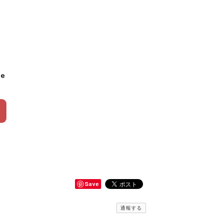
le
Save
通報する