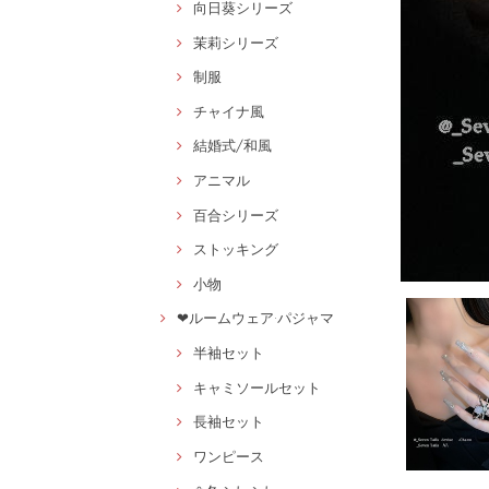
向日葵シリーズ
茉莉シリーズ
制服
チャイナ風
結婚式/和風
アニマル
百合シリーズ
ストッキング
小物
❤ルームウェア·パジャマ
半袖セット
キャミソールセット
長袖セット
ワンピース