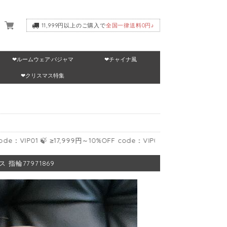
11,999円以上のご購入で
全国一律送料0円♪
❤ルームウェア·パジャマ
❤チャイナ風
いて
❤クリスマス特集
 🍃 ≥17,999円～10%OFF code：VIP02 🍃 ≥24,999円～15%OFF co
指輪77971869