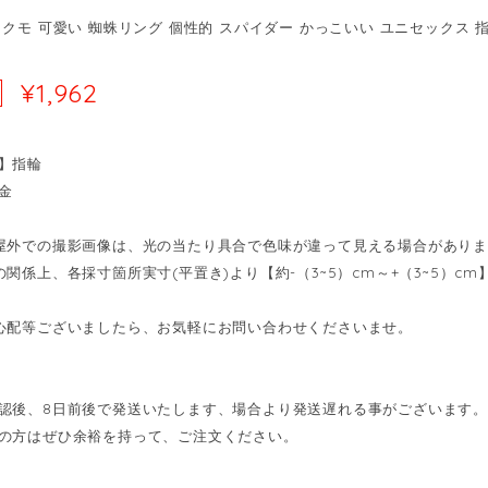
クモ 可愛い 蜘蛛リング 個性的 スパイダー かっこいい ユニセックス 指輪7
¥1,962
】指輪
金
屋外での撮影画像は、光の当たり具合で色味が違って見える場合があり
の関係上、各採寸箇所実寸(平置き)より【約-（3~5）cm～+（3~5）
心配等ございましたら、お気軽にお問い合わせくださいませ。
認後、8日前後で発送いたします、場合より発送遅れる事がございます。
の方はぜひ余裕を持って、ご注文ください。