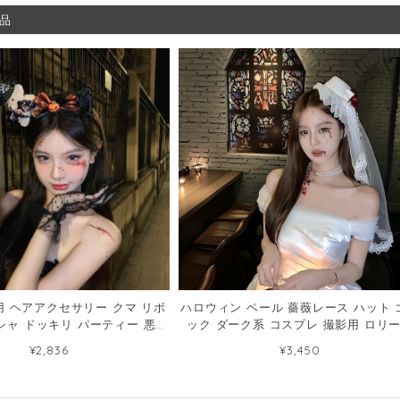
品
 ヘアアクセサリー クマ リボ
ハロウィン ベール 薔薇レース ハット 
シャ ドッキリ パーティー 悪魔
ック ダーク系 コスプレ 撮影用 ロリ
ー コスプレ 小物120185361
花嫁風 ヘアアクセサリー ヘアクリッ
¥2,836
¥3,450
120185628