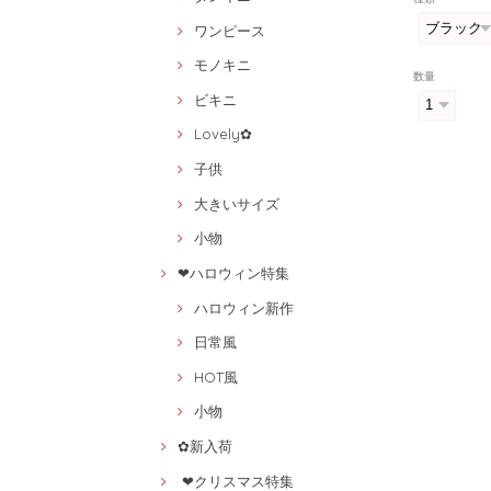
ワンピース
モノキニ
数量
ビキニ
Lovely✿
子供
大きいサイズ
小物
❤ハロウィン特集
ハロウィン新作
日常風
HOT風
小物
✿新入荷
❤クリスマス特集