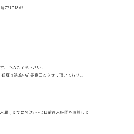
7971869
ます、予めご了承下さい。
cm】程度は誤差の許容範囲とさせて頂いておりま
お届けまでに発送から3日前後お時間を頂戴しま