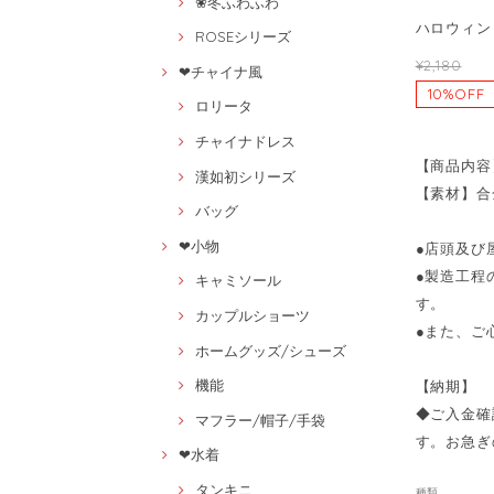
❀冬ふわふわ
ハロウィン 
ROSEシリーズ
¥2,180
❤チャイナ風
10%OFF
ロリータ
チャイナドレス
【商品内容
漢如初シリーズ
【素材】合
バッグ
❤小物
●店頭及び
●製造工程
キャミソール
す。
カップルショーツ
●また、ご
ホームグッズ/シューズ
機能
【納期】
◆ご入金確
マフラー/帽子/手袋
す。お急ぎ
❤水着
タンキニ
種類