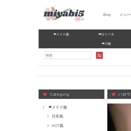
Blog
メンバ
❤メイド服
❤ロリータ
❤小物
Category
ハロウ
❤メイド服
日常風
HOT風