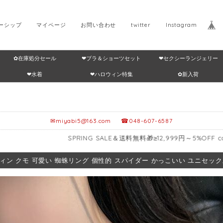
ーシップ
マイページ
お問い合わせ
twitter
Instagram
✿在庫処分セール
❤ブラ＆ショーツセット
❤セクシーランジェリー
Home
返品・交換につ
❤水着
❤ハロウィン特集
✿新入荷
✉
miyabi5@163.com
☎048-607-6587
SPRING SALE＆送料無料🎁≥12,999円～5%OFF code：VIP01
ィン クモ 可愛い 蜘蛛リング 個性的 スパイダー かっこいい ユニセックス 