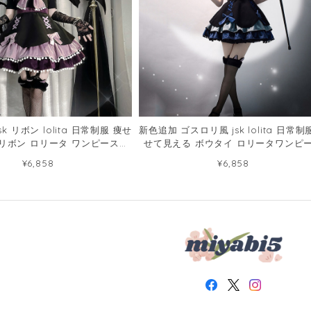
k リボン lolita 日常制服 痩せ
新色追加 ゴスロリ風 jsk lolita 日常制
リボン ロリータ ワンピース
せて見える ボウタイ ロリータワンピ
57268065
58411437
¥6,858
¥6,858