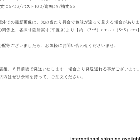
-着丈105-133/バスト100/肩幅39/袖丈55
屋外での撮影画像は、光の当たり具合で色味が違って見える場合があり
の関係上、各採寸箇所実寸(平置き)より【約-（3~5）cm～+（3~5）
心配等ございましたら、お気軽にお問い合わせくださいませ。
認後、６日前後で発送いたします、場合より発送遅れる事がございます
の方はぜひ余裕を持って、ご注文ください。
International shipping availab