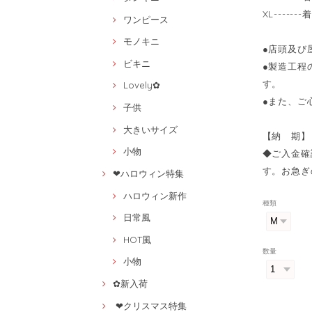
XL------
ワンピース
モノキニ
●店頭及び
ビキニ
●製造工程
す。
Lovely✿
●また、ご
子供
大きいサイズ
【納 期】
小物
◆ご入金確
す。お急ぎ
❤ハロウィン特集
ハロウィン新作
種類
日常風
HOT風
数量
小物
✿新入荷
❤クリスマス特集