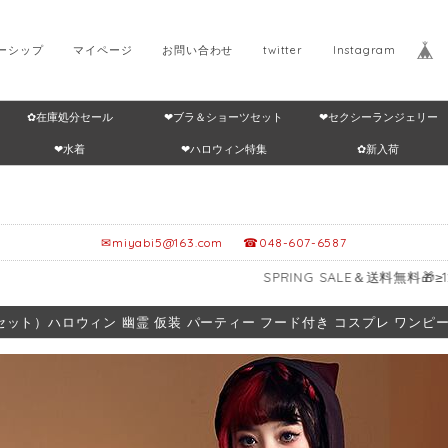
ーシップ
マイページ
お問い合わせ
twitter
Instagram
✿在庫処分セール
❤ブラ＆ショーツセット
❤セクシーランジェリー
Home
返品・交換につ
❤水着
❤ハロウィン特集
✿新入荷
✉
miyabi5@163.com
☎048-607-6587
SPRING SALE＆送料無料🎁≥12,999円
セット）ハロウィン 幽霊 仮装 パーティー フード付き コスプレ ワンピース 