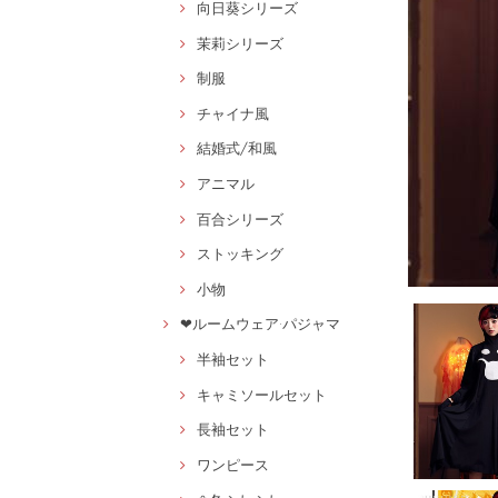
向日葵シリーズ
茉莉シリーズ
制服
チャイナ風
結婚式/和風
アニマル
百合シリーズ
ストッキング
小物
❤ルームウェア·パジャマ
半袖セット
キャミソールセット
長袖セット
ワンピース