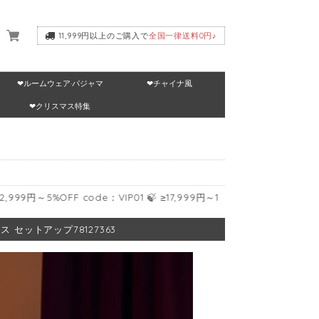
11,999円以上のご購入で
全国一律送料0円♪
❤ルームウェア·パジャマ
❤チャイナ風
いて
❤クリスマス特集
～5%OFF code：VIP01 🍃 ≥17,999円～10%OFF code：VIP02 🍃 ≥
セットアップ78127363