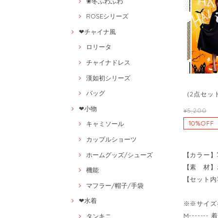
❀冬ふわふわ
ROSEシリーズ
❤チャイナ風
ロリータ
チャイナドレス
漢如初シリーズ
バッグ
（2点セット
❤小物
¥5,200
10%OFF
キャミソール
カップルショーツ
【カラー】
ホームグッズ/シューズ
【素 材】
機能
【セット内
マフラー/帽子/手袋
❤水着
※※サイズ
M------
タンキニ