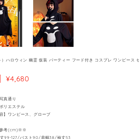
）ハロウィン 幽霊 仮装 パーティー フード付き コスプレ ワンピース セッ
¥4,680
写真通り
ポリエステル
容】ワンピース、グローブ
参考(cm)※※
- 着丈99-127/バスト90/肩幅38/袖丈53