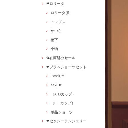
❤ロリータ
ロリータ服
トップス
かつら
靴下
小物
✿在庫処分セール
❤ブラ＆ショーツセット
lovely❀
sexy✿
（A-Dカップ）
（E-Hカップ）
単品ショーツ
❤セクシーランジェリー