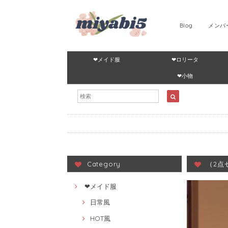
Blog
メンバ
❤メイド服
❤ロリータ
❤小物
Category
（2点
❤メイド服
日常風
HOT風