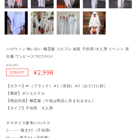
ハロウィン 怖い白い 幽霊服 コスプレ 仮装 子供用/大人用 イベント 演
出服 ワンピース78252424
¥4,282
¥2,998
30%OFF
【カラー】#1（ブラック）,#2（笑顔）,#3（おどけた顔）
【素材】ポリエステル
【商品内容】幽霊服（※他は商品に含まれません）
【タイプ】子供用、大人用
※※サイズ参考(cm)※※
S-------着丈80（子供用）
M------着丈94（子供用）