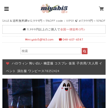
E＆送料無料🎁≥12,999円～5%OFF code：VIP01 🍃 ≥17,999円～10%OFF code
11,999円以上のご購入で
全国一律送料0円♪
✉
miyabi5@163.com
☎048-607-6587
ハロウィン 怖い白い 幽霊服 コスプレ 仮装 子供用/大人用 イ
ベント 演出服 ワンピース78252424