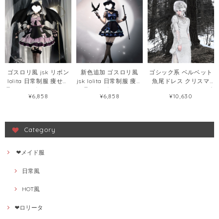
ゴスロリ風 jsk リボン
新色追加 ゴスロリ風
ゴシック系 ベルベット
lolita 日常制服 痩せて
jsk lolita 日常制服 痩せ
魚尾ドレス クリスマ
見える リボン ロリータ
て見える ボウタイ ロリ
ス・ハロウィン ワンピ
¥6,858
¥6,858
¥10,630
ワンピース57268065
ータワンピース
ース125659284
58411437
Category
❤メイド服
日常風
HOT風
❤ロリータ