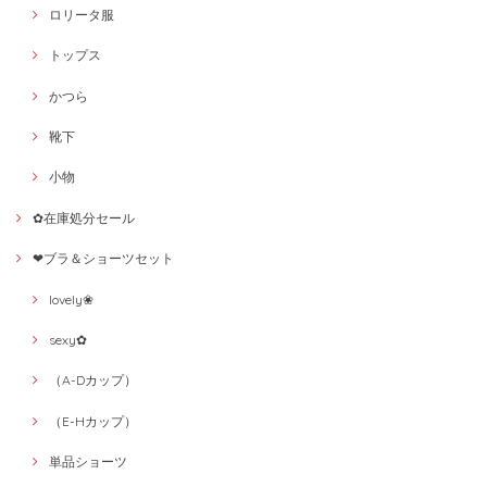
ロリータ服
トップス
かつら
靴下
小物
✿在庫処分セール
❤ブラ＆ショーツセット
lovely❀
sexy✿
（A-Dカップ）
（E-Hカップ）
単品ショーツ