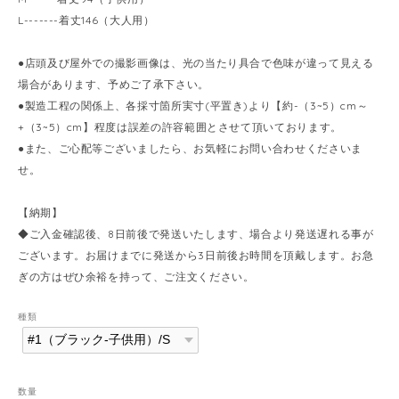
L-------着丈146（大人用）
●店頭及び屋外での撮影画像は、光の当たり具合で色味が違って見える
場合があります、予めご了承下さい。
●製造工程の関係上、各採寸箇所実寸(平置き)より【約-（3~5）cm～
+（3~5）cm】程度は誤差の許容範囲とさせて頂いております。
●また、ご心配等ございましたら、お気軽にお問い合わせくださいま
せ。
【納期】
◆ご入金確認後、8日前後で発送いたします、場合より発送遅れる事が
ございます。お届けまでに発送から3日前後お時間を頂戴します。お急
ぎの方はぜひ余裕を持って、ご注文ください。
種類
数量