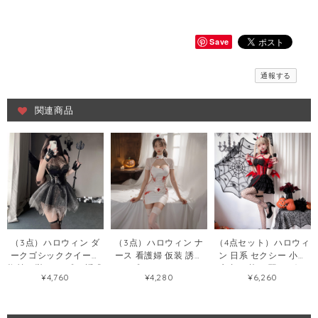
Save
通報する
関連商品
（3点）ハロウィン ダ
（3点）ハロウィン ナ
（4点セット）ハロウィ
ークゴシッククイーン
ース 看護婦 仮装 誘惑
ン 日系 セクシー 小悪
蜘蛛の巣 コスプレ 誘惑
コスプレ セクシーラン
魔 切り替え 羽 リボン
¥4,760
¥4,280
¥6,260
セクシーランジェリー
ジェリー79220535
ブラック+レッド ワン
77592043
ピース92820969