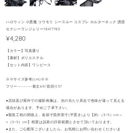
ハロウィン 小悪魔 コウモリ シースルー コスプレ ホルターネック 誘惑
セクシーランジェリー78477783
¥4,280
【カラー】写真通り
【素材】ポリエステル
【セット内容】ワンピース
※※サイズ参考(cm)※※
フリー---------着丈69/首回り37
●店頭及び屋外での撮影画像は、光の当たり具合で色味が違って見える
場合があります、予めご了承下さい。
●製造工程の関係上、各採寸箇所実寸(平置き)より【約-（3~5）cm～
+（3~5）cm】程度は誤差の許容範囲とさせて頂いております。
●また、ご心配等ございましたら、お気軽にお問い合わせくださいま