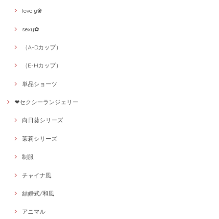
lovely❀
sexy✿
（A-Dカップ）
（E-Hカップ）
単品ショーツ
❤セクシーランジェリー
向日葵シリーズ
茉莉シリーズ
制服
チャイナ風
結婚式/和風
アニマル