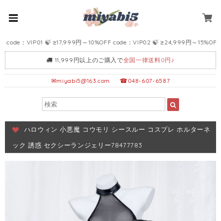
：VIP01 🍃 ≥17,999円～10%OFF code：VIP02 🍃 ≥24,999円～15%OFF c
11,999円以上のご購入で
全国一律送料0円♪
✉
miyabi5@163.com
☎048-607-6587
ハロウィン 小悪魔 コウモリ シースルー コスプレ ホルターネ
ック 誘惑 セクシーランジェリー78477783