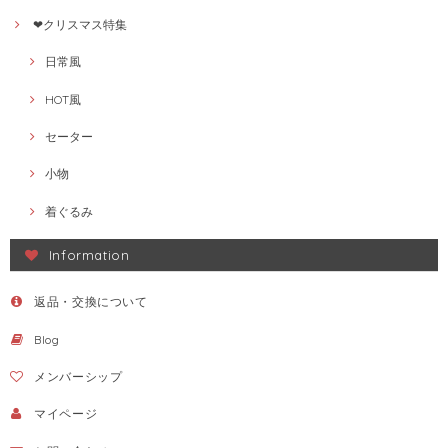
❤クリスマス特集
日常風
HOT風
セーター
小物
着ぐるみ
Information
返品・交換について
Blog
メンバーシップ
マイページ