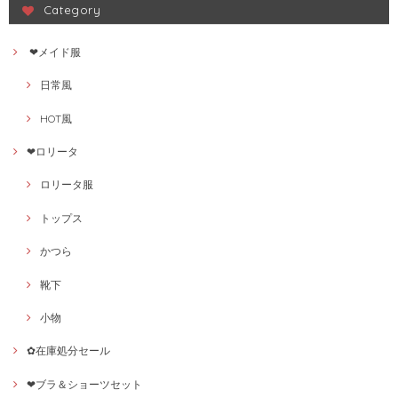
Category
❤メイド服
日常風
HOT風
❤ロリータ
ロリータ服
トップス
かつら
靴下
小物
✿在庫処分セール
❤ブラ＆ショーツセット