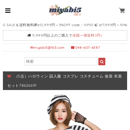
SALE＆送料無料🎁≥12,999円～5%OFF code：VIP01 🍃 ≥17,999円～10%OFF c
11,999円以上のご購入で
全国一律送料0円♪
✉
miyabi5@163.com
☎048-607-6587
（5点）ハロウィン 囚人服 コスプレ コスチューム 仮装 衣装
セット78626691