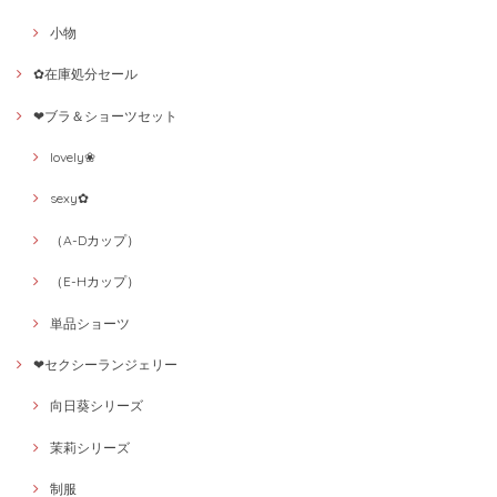
小物
✿在庫処分セール
❤ブラ＆ショーツセット
lovely❀
sexy✿
（A-Dカップ）
（E-Hカップ）
単品ショーツ
❤セクシーランジェリー
向日葵シリーズ
茉莉シリーズ
制服