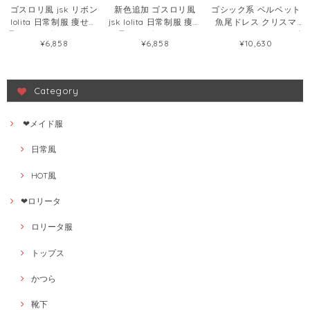
ゴスロリ風 jsk リボン
新色追加 ゴスロリ風
ゴシック系 ベルベット
lolita 日常制服 痩せて
jsk lolita 日常制服 痩せ
魚尾ドレス クリスマ
見える リボン ロリータ
て見える ボウタイ ロリ
ス・ハロウィン ワンピ
¥6,858
¥6,858
¥10,630
ワンピース57268065
ータワンピース
ース125659284
58411437
Category
❤メイド服
日常風
HOT風
❤ロリータ
ロリータ服
トップス
かつら
靴下