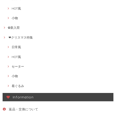
HOT風
小物
✿新入荷
❤クリスマス特集
日常風
HOT風
セーター
小物
着ぐるみ
Information
返品・交換について