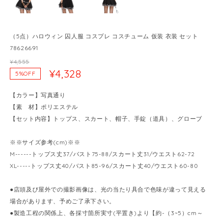
（5点）ハロウィン 囚人服 コスプレ コスチューム 仮装 衣装 セット
78626691
¥4,555
¥4,328
5%OFF
【カラー】写真通り
【素 材】ポリエステル
【セット内容】トップス、スカート、帽子、手錠（道具）、グローブ
※※サイズ参考(cm)※※
M------トップス丈37/バスト75-88/スカート丈31/ウエスト62-72
XL-----トップス丈40/バスト85-96/スカート丈40/ウエスト60-80
●店頭及び屋外での撮影画像は、光の当たり具合で色味が違って見える
場合があります、予めご了承下さい。
●製造工程の関係上、各採寸箇所実寸(平置き)より【約-（3~5）cm～