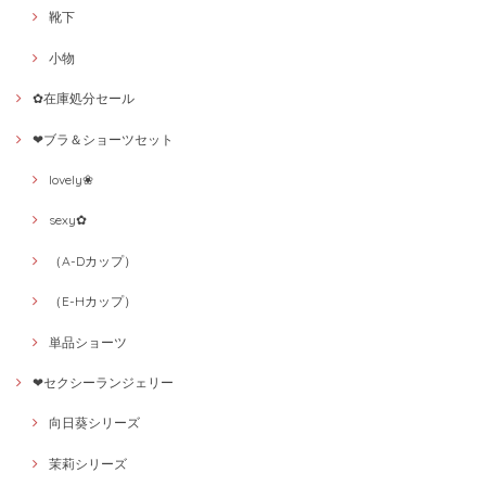
靴下
小物
✿在庫処分セール
❤ブラ＆ショーツセット
lovely❀
sexy✿
（A-Dカップ）
（E-Hカップ）
単品ショーツ
❤セクシーランジェリー
向日葵シリーズ
茉莉シリーズ