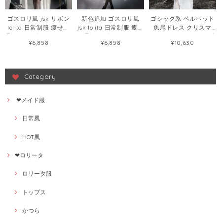
ゴスロリ風 jsk リボン
新色追加 ゴスロリ風
ゴシック系 ベルベット
lolita 日常制服 痩せて
jsk lolita 日常制服 痩せ
魚尾ドレス クリスマ
見える リボン ロリータ
て見える ボウタイ ロリ
ス・ハロウィン ワンピ
¥6,858
¥6,858
¥10,630
ワンピース57268065
ータワンピース
ース125659284
58411437
Category
❤メイド服
日常風
HOT風
❤ロリータ
ロリータ服
トップス
かつら