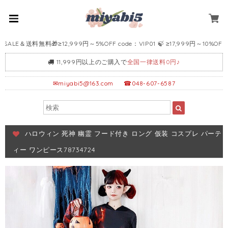
LE＆送料無料🎁≥12,999円～5%OFF code：VIP01 🍃 ≥17,999円～10%OFF cod
11,999円以上のご購入で
全国一律送料0円♪
✉
miyabi5@163.com
☎048-607-6587
ハロウィン 死神 幽霊 フード付き ロング 仮装 コスプレ パーテ
ィー ワンピース78734724