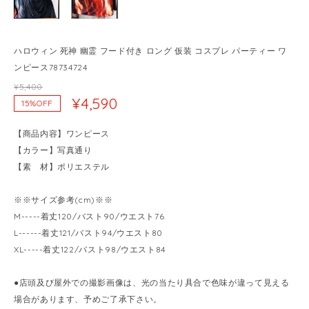
ハロウィン 死神 幽霊 フード付き ロング 仮装 コスプレ パーティー ワ
ンピース78734724
¥5,400
¥4,590
15%OFF
【商品内容】ワンピース
【カラー】写真通り
【素 材】ポリエステル
※※サイズ参考(cm)※※
M-----着丈120/バスト90/ウエスト76
L------着丈121/バスト94/ウエスト80
XL-----着丈122/バスト98/ウエスト84
●店頭及び屋外での撮影画像は、光の当たり具合で色味が違って見える
場合があります、予めご了承下さい。