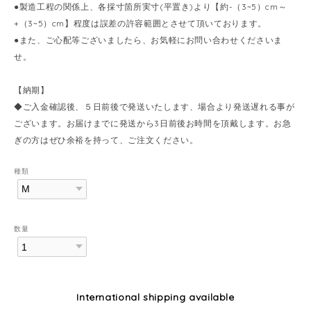
●製造工程の関係上、各採寸箇所実寸(平置き)より【約-（3~5）cm～
+（3~5）cm】程度は誤差の許容範囲とさせて頂いております。
●また、ご心配等ございましたら、お気軽にお問い合わせくださいま
せ。
【納期】
◆ご入金確認後、５日前後で発送いたします、場合より発送遅れる事が
ございます。お届けまでに発送から3日前後お時間を頂戴します。お急
ぎの方はぜひ余裕を持って、ご注文ください。
種類
数量
International shipping available