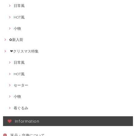
日常風
HOT風
小物
✿新入荷
❤クリスマス特集
日常風
HOT風
セーター
小物
着ぐるみ
Information
返品・交換について