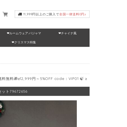
11,999円以上のご購入で
全国一律送料0円♪
❤ルームウェア·パジャマ
❤チャイナ風
いて
❤クリスマス特集
2,999円～5%OFF code：VIP01 🍃 ≥17,999円～10%OFF code：VIP
ト79672656