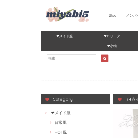
Blog
メンバ
❤メイド服
❤ロリータ
❤小物
Category
（4点
❤メイド服
日常風
HOT風