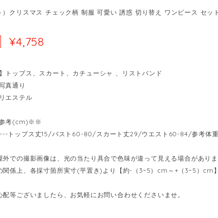
）クリスマス チェック柄 制服 可愛い 誘惑 切り替え ワンピース セット7
¥4,758
】トップス、スカート、カチューシャ 、リストバンド
写真通り
リエステル
参考(cm)※※
----トップス丈15/バスト60-80/スカート丈29/ウエスト60-84/参考体重4
屋外での撮影画像は、光の当たり具合で色味が違って見える場合があり
の関係上、各採寸箇所実寸(平置き)より【約-（3~5）cm～+（3~5）
心配等ございましたら、お気軽にお問い合わせくださいませ。