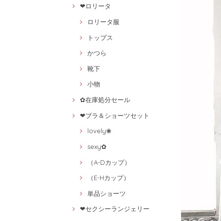
❤ロリータ
ロリータ服
トップス
かつら
靴下
小物
✿在庫処分セール
❤ブラ＆ショーツセット
lovely❀
sexy✿
（A-Dカップ）
（E-Hカップ）
単品ショーツ
❤セクシーランジェリー