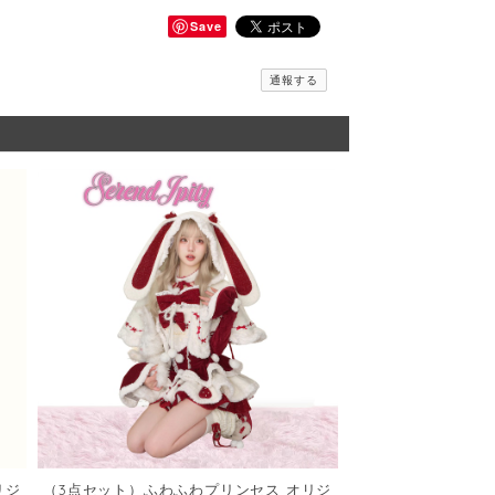
Save
通報する
リジ
（3点セット）ふわふわプリンセス オリジ