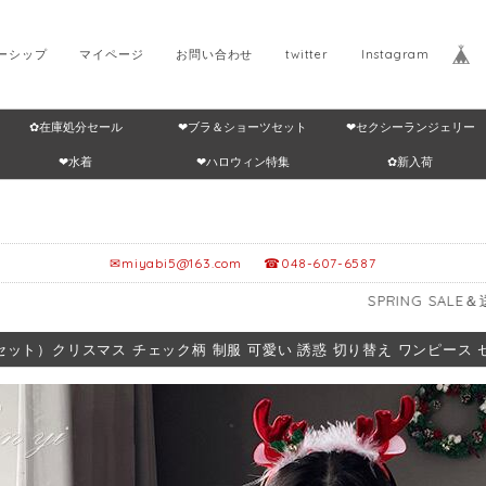
ーシップ
マイページ
お問い合わせ
twitter
Instagram
✿在庫処分セール
❤ブラ＆ショーツセット
❤セクシーランジェリー
Home
返品・交換につ
❤水着
❤ハロウィン特集
✿新入荷
✉
miyabi5@163.com
☎048-607-6587
SPRING SALE＆送料無料🎁≥1
セット）クリスマス チェック柄 制服 可愛い 誘惑 切り替え ワンピース セッ