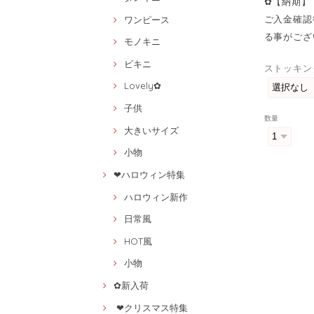
✿【納期】
ご入金確認
ワンピース
る事がござ
モノキニ
ビキニ
ストッキン
Lovely✿
子供
数量
大きいサイズ
小物
❤ハロウィン特集
ハロウィン新作
日常風
HOT風
小物
✿新入荷
❤クリスマス特集