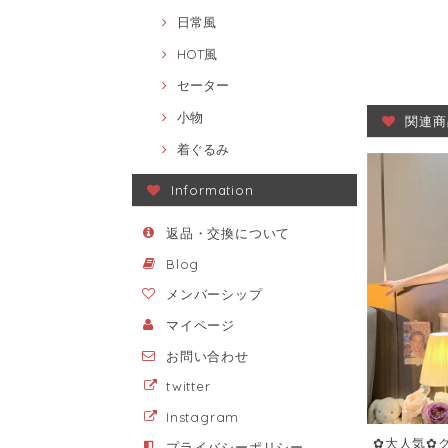
日常風
HOT風
セーター
小物
関連商
着ぐるみ
Information
返品・交換について
Blog
メンバーシップ
マイページ
お問い合わせ
twitter
Instagram
✿大人気✿ク
プライバシーポリシー