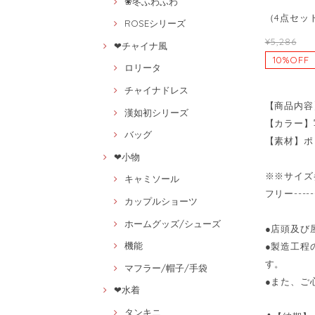
❀冬ふわふわ
（4点セット
ROSEシリーズ
¥5,286
❤チャイナ風
10%OFF
ロリータ
チャイナドレス
【商品内容
漢如初シリーズ
【カラー】
バッグ
【素材】ポ
❤小物
※※サイズ
キャミソール
フリー----
カップルショーツ
ホームグッズ/シューズ
●店頭及び
機能
●製造工程
す。
マフラー/帽子/手袋
●また、ご
❤水着
タンキニ