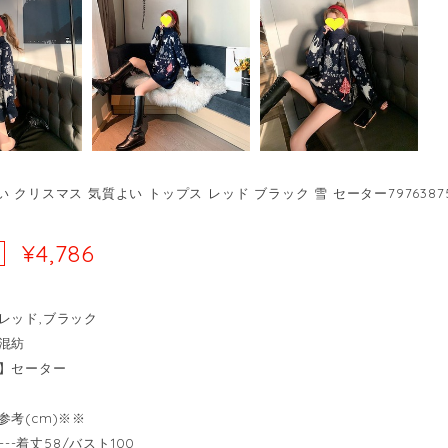
 クリスマス 気質よい トップス レッド ブラック 雪 セーター7976387
¥4,786
レッド,ブラック
混紡
】セーター
参考(cm)※※
----着丈58/バスト100