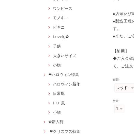
ワンピース
●店頭及び
モノキニ
●製造工程
ビキニ
す。
●また、ご
Lovely✿
子供
【納期】
大きいサイズ
◆ご入金確
小物
て、ご注文
❤ハロウィン特集
種類
ハロウィン新作
日常風
数量
HOT風
小物
✿新入荷
❤クリスマス特集