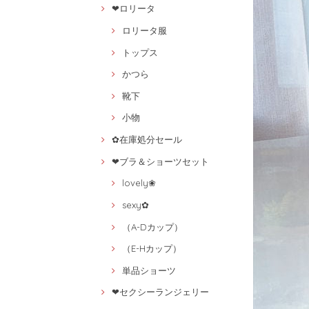
❤ロリータ
ロリータ服
トップス
かつら
靴下
小物
✿在庫処分セール
❤ブラ＆ショーツセット
lovely❀
sexy✿
（A-Dカップ）
（E-Hカップ）
単品ショーツ
❤セクシーランジェリー