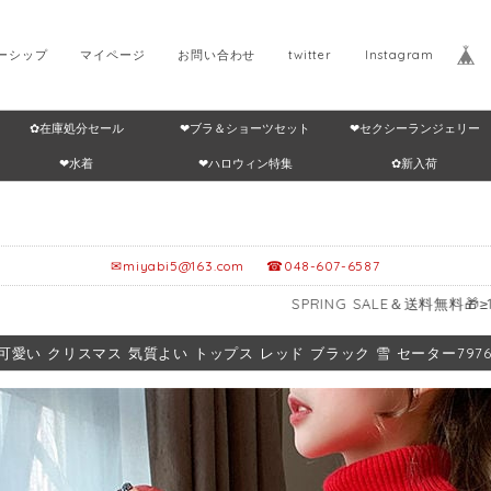
ーシップ
マイページ
お問い合わせ
twitter
Instagram
✿在庫処分セール
❤ブラ＆ショーツセット
❤セクシーランジェリー
Home
返品・交換につ
❤水着
❤ハロウィン特集
✿新入荷
✉
miyabi5@163.com
☎048-607-6587
SPRING SALE＆送料無料🎁≥12,999円～
可愛い クリスマス 気質よい トップス レッド ブラック 雪 セーター79763