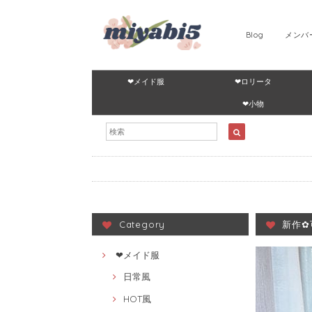
Blog
メンバ
❤メイド服
❤ロリータ
❤小物
Category
新作✿
❤メイド服
日常風
HOT風