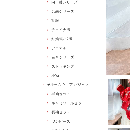
向日葵シリーズ
茉莉シリーズ
制服
チャイナ風
結婚式/和風
アニマル
百合シリーズ
ストッキング
小物
❤ルームウェア·パジャマ
半袖セット
キャミソールセット
長袖セット
ワンピース