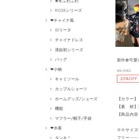
❀冬ふわふわ
ROSEシリーズ
❤チャイナ風
ロリータ
チャイナドレス
漢如初シリーズ
バッグ
新作✿可愛い
❤小物
¥5,982
20%OFF
キャミソール
カップルショーツ
【カラー】
ホームグッズ/シューズ
【素 材】
機能
【商品内容
マフラー/帽子/手袋
❤水着
※※サイズ
フリー----
タンキニ