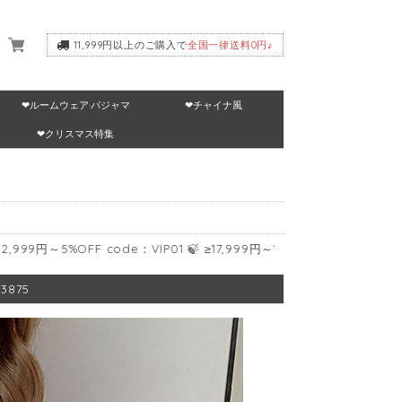
11,999円以上のご購入で
全国一律送料0円♪
❤ルームウェア·パジャマ
❤チャイナ風
いて
❤クリスマス特集
5%OFF code：VIP01 🍃 ≥17,999円～10%OFF code：VIP02 🍃 ≥
875