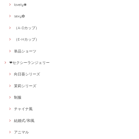
lovely❀
sexy✿
（A-Dカップ）
（E-Hカップ）
単品ショーツ
❤セクシーランジェリー
向日葵シリーズ
茉莉シリーズ
制服
チャイナ風
結婚式/和風
アニマル