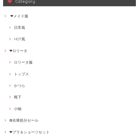
Category
❤メイド服
日常風
HOT風
❤ロリータ
ロリータ服
トップス
かつら
靴下
小物
✿在庫処分セール
❤ブラ＆ショーツセット