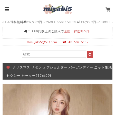
＆送料無料🎁≥12,999円～5%OFF code：VIP01 🍃 ≥17,999円～10%OFF code：
11,999円以上のご購入で
全国一律送料0円♪
✉
miyabi5@163.com
☎048-607-6587
クリスマス リボン オフショルダー バーガンディー ニット生地
セクシー セーター79766274