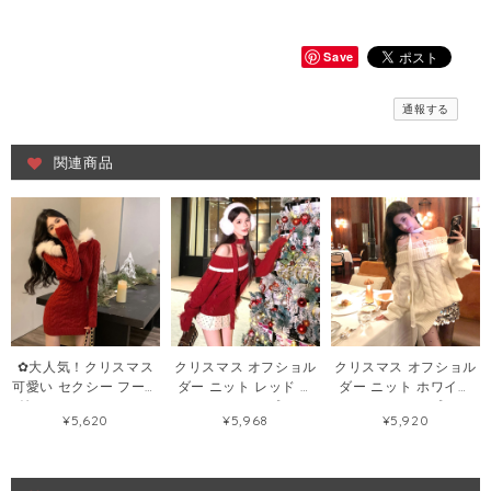
Save
通報する
関連商品
✿大人気！クリスマス
クリスマス オフショル
クリスマス オフショル
可愛い セクシー フード
ダー ニット レッド キ
ダー ニット ホワイト
付き タイト ニット セ
ュートトップス
レース トップス
¥5,620
¥5,968
¥5,920
ーターワンピース
125797887
126088613
79910201