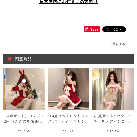
日本国内にお住まいの方向け
Save
通報する
関連商品
（4点セット）コスプレ
（4点セット）クリスマ
(3点セット) セクシー
2色 うさぎの耳 制服 尾
ス パーティー プリンセ
キラキラ スパンコール
クリスマス ワンピース
ス キラキラ オフショル
摄影 切り替え ワンピー
¥4,966
¥5,860
¥4,960
56458140
ダー ワンピース
ス126093141