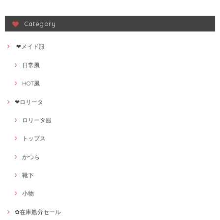
124875269
Category
❤メイド服
日常風
HOT風
❤ロリータ
ロリータ服
トップス
かつら
靴下
小物
✿在庫処分セール