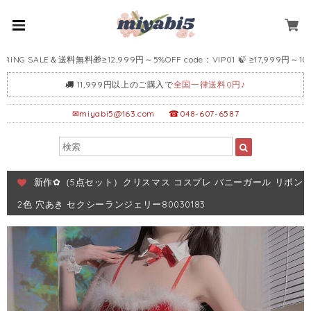
G SALE＆送料無料🎁≥12,999円～5%OFF code：VIP01 🍃 ≥17,999円～10%OFF 
11,999円以上のご購入で
全国一律送料0円♪
✉
miyabi5@163.com
☎048-607-6587
新作✿（5点セット）クリスマス コスプレ バニーガール リボン
2色 穴あき セクシーランジェリー80030183