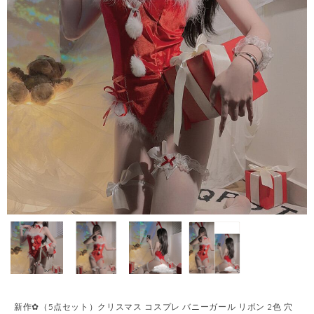
新作✿（5点セット）クリスマス コスプレ バニーガール リボン 2色 穴