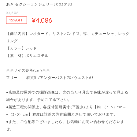
あき セクシーランジェリー80030183
¥4,806
¥4,086
15%OFF
【商品内容】レオタード、リストバンド*2、襟、カチューシャ、レッグ
リング
【カラー】レッド
【素 材】ポリエステル
※※サイズ参考(cm)※※
フリー-----着丈51/アンダーバスト70/ウエスト68
●店頭及び屋外での撮影画像は、光の当たり具合で色味が違って見える
場合があります、予めご了承下さい。
●製造工程の関係上、各採寸箇所実寸(平置き)より【約-（3~5）cm～
+（3~5）cm】程度は誤差の許容範囲とさせて頂いております。
●また、ご心配等ございましたら、お気軽にお問い合わせくださいま
せ。