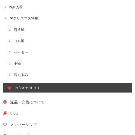
✿新入荷
❤クリスマス特集
日常風
HOT風
セーター
小物
着ぐるみ
Information
返品・交換について
Blog
メンバーシップ