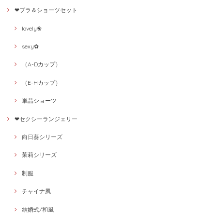
❤ブラ＆ショーツセット
lovely❀
sexy✿
（A-Dカップ）
（E-Hカップ）
単品ショーツ
❤セクシーランジェリー
向日葵シリーズ
茉莉シリーズ
制服
チャイナ風
結婚式/和風