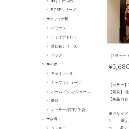
❀冬ふわふわ
ROSEシリーズ
❤チャイナ風
ロリータ
チャイナドレス
漢如初シリーズ
バッグ
（2点セット
¥5,68
❤小物
キャミソール
カップルショーツ
【カラー】
ホームグッズ/シューズ
【素材】混
【商品内容
機能
マフラー/帽子/手袋
※※サイズ
❤水着
S------
M-----着
タンキニ