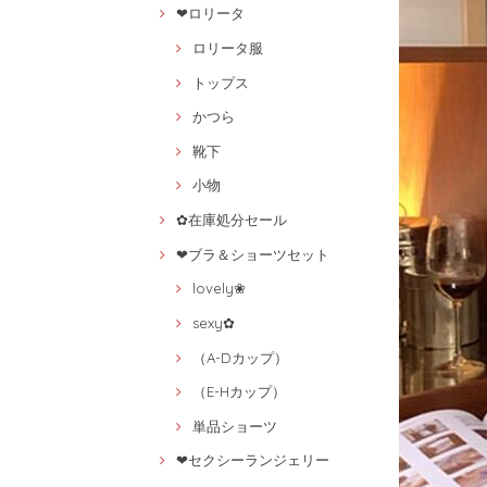
❤ロリータ
ロリータ服
トップス
かつら
靴下
小物
✿在庫処分セール
❤ブラ＆ショーツセット
lovely❀
sexy✿
（A-Dカップ）
（E-Hカップ）
単品ショーツ
❤セクシーランジェリー