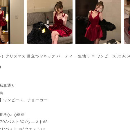
）クリスマス 目立つ Vネック パーティー 無地 S M ワンピース80865
0
写真通り
紡
】ワンピース、チョーカー
参考(cm)※※
着丈70/バスト80/ウエスト68
丈71/バスト84/ウエスト70