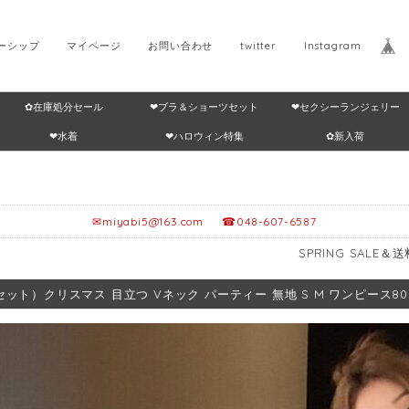
ーシップ
マイページ
お問い合わせ
twitter
Instagram
✿在庫処分セール
❤ブラ＆ショーツセット
❤セクシーランジェリー
Home
返品・交換につ
❤水着
❤ハロウィン特集
✿新入荷
✉
miyabi5@163.com
☎048-607-6587
SPRING SALE＆送料無料🎁≥12,
セット）クリスマス 目立つ Vネック パーティー 無地 S M ワンピース808