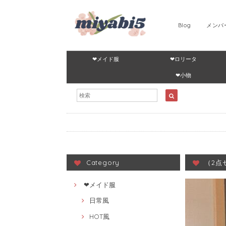
Blog
メンバ
❤メイド服
❤ロリータ
❤小物
Category
（2点
❤メイド服
日常風
HOT風