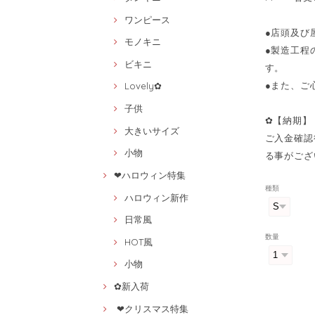
ワンピース
●店頭及び
モノキニ
●製造工程
ビキニ
す。
●また、ご
Lovely✿
子供
✿【納期】
大きいサイズ
ご入金確認
小物
る事がござ
❤ハロウィン特集
種類
ハロウィン新作
日常風
数量
HOT風
小物
✿新入荷
❤クリスマス特集