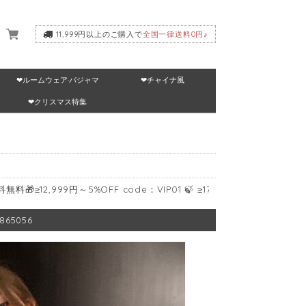
11,999円以上のご購入で
全国一律送料0円♪
❤ルームウェア·パジャマ
❤チャイナ風
いて
❤クリスマス特集
999円～5%OFF code：VIP01 🍃 ≥17,999円～10%OFF code：VIP02 
65056