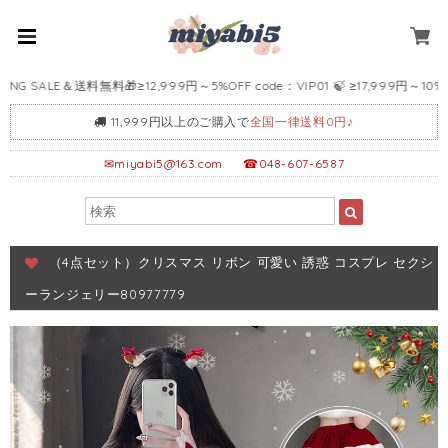
 SALE＆送料無料🎁≥12,999円～5%OFF code：VIP01 🍃 ≥17,999円～10%OFF 
11,999円以上のご購入で
全国一律送料0円♪
✉
miyabi5@163.com
☎048-607-6587
（4点セット）クリスマス リボン 可愛い 誘惑 コスプレ セクシ
ーランジェリー80977779