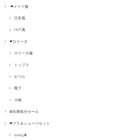
❤メイド服
日常風
HOT風
❤ロリータ
ロリータ服
トップス
かつら
靴下
小物
✿在庫処分セール
❤ブラ＆ショーツセット
lovely❀