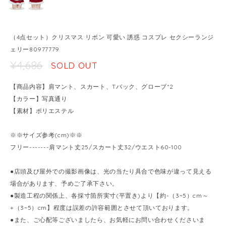
（4点セット）クリスマス リボン 可愛い 誘惑 コスプレ セクシーランジ
ェリー80977779
¥4,686
SOLD OUT
【商品内容】肩マント、スカート、Tバック、グローブ*2
【カラー】写真通り
【素材】ポリエステル
※※サイズ参考(cm)※※
フリー-------肩マント丈25/スカート丈32/ウエスト60-100
●店頭及び屋外での撮影画像は、光の当たり具合で色味が違って見える
場合があります、予めご了承下さい。
●製造工程の関係上、各採寸箇所実寸(平置き)より【約-（3~5）cm～
+（3~5）cm】程度は誤差の許容範囲とさせて頂いております。
●また、ご心配等ございましたら、お気軽にお問い合わせくださいま