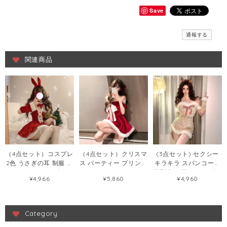
Save
通報する
関連商品
（4点セット）コスプレ
（4点セット）クリスマ
(3点セット) セクシー
2色 うさぎの耳 制服 尾
ス パーティー プリンセ
キラキラ スパンコール
クリスマス ワンピース
ス キラキラ オフショル
摄影 切り替え ワンピー
¥4,966
¥5,860
¥4,960
56458140
ダー ワンピース
ス126093141
124875269
Category