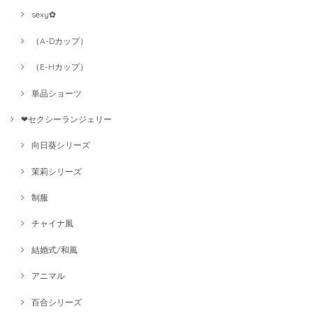
sexy✿
（A-Dカップ）
（E-Hカップ）
単品ショーツ
❤セクシーランジェリー
向日葵シリーズ
茉莉シリーズ
制服
チャイナ風
結婚式/和風
アニマル
百合シリーズ