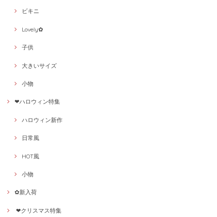
ビキニ
Lovely✿
子供
大きいサイズ
小物
❤ハロウィン特集
ハロウィン新作
日常風
HOT風
小物
✿新入荷
❤クリスマス特集