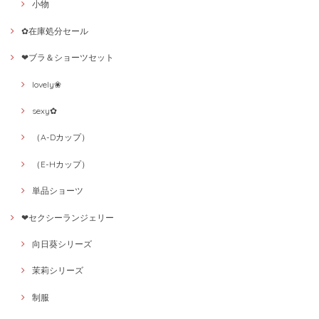
小物
✿在庫処分セール
❤ブラ＆ショーツセット
lovely❀
sexy✿
（A-Dカップ）
（E-Hカップ）
単品ショーツ
❤セクシーランジェリー
向日葵シリーズ
茉莉シリーズ
制服