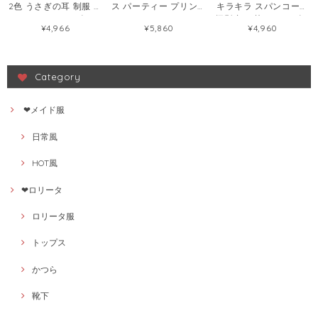
2色 うさぎの耳 制服 尾
ス パーティー プリンセ
キラキラ スパンコール
クリスマス ワンピース
ス キラキラ オフショル
摄影 切り替え ワンピー
¥4,966
¥5,860
¥4,960
56458140
ダー ワンピース
ス126093141
124875269
Category
❤メイド服
日常風
HOT風
❤ロリータ
ロリータ服
トップス
かつら
靴下