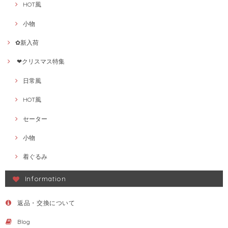
HOT風
小物
✿新入荷
❤クリスマス特集
日常風
HOT風
セーター
小物
着ぐるみ
Information
返品・交換について
Blog