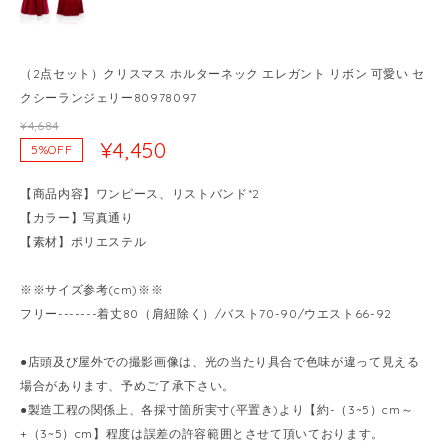
（2点セット）クリスマス ホルターネック エレガント リボン 可愛い セ
クシーランジェリー80978097
¥4,684
¥4,450
5%OFF
【商品内容】ワンピース、リストバンド*2
【カラー】写真通り
【素材】ポリエステル
※※サイズ参考(cm)※※
フリー-------着丈80（肩紐除く）/バスト70-90/ウエスト66-92
●店頭及び屋外での撮影画像は、光の当たり具合で色味が違って見える
場合があります、予めご了承下さい。
●製造工程の関係上、各採寸箇所実寸(平置き)より【約-（3~5）cm～
+（3~5）cm】程度は誤差の許容範囲とさせて頂いております。