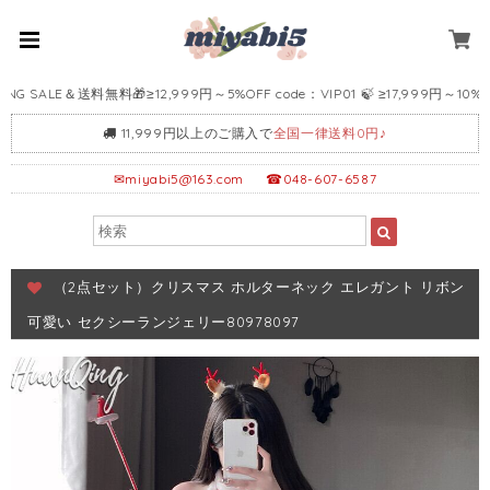
SALE＆送料無料🎁≥12,999円～5%OFF code：VIP01 🍃 ≥17,999円～10%OFF c
11,999円以上のご購入で
全国一律送料0円♪
✉
miyabi5@163.com
☎048-607-6587
（2点セット）クリスマス ホルターネック エレガント リボン
可愛い セクシーランジェリー80978097