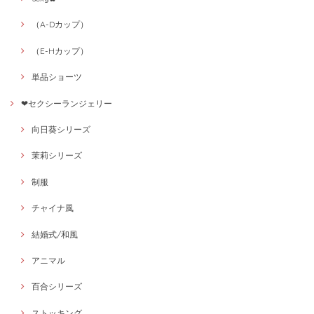
（A-Dカップ）
（E-Hカップ）
単品ショーツ
❤セクシーランジェリー
向日葵シリーズ
茉莉シリーズ
制服
チャイナ風
結婚式/和風
アニマル
百合シリーズ
ストッキング