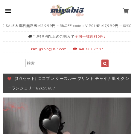
ALE＆送料無料🎁≥12,999円～5%OFF code：VIP01 🍃 ≥17,999円～10%OFF co
11,999円以上のご購入で
全国一律送料0円♪
✉
miyabi5@163.com
☎048-607-6587
(3点セット) コスプレ シースルー プリント チャイナ風 セクシ
ーランジェリー82655887