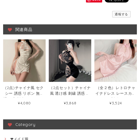
通報する
関連商品
(2点)チャイナ風 セク
（2点セット）チャイナ
（全２色）レトロチャ
シー 誘惑 リボン 無地
風 透け感 刺繍 誘惑 セ
イナドレス レースカッ
透け感 刺繍 セクシーラ
クシー チャイナドレス
トアウト制服 ランジェ
¥4,080
¥3,868
¥3,524
ンジェリー45432205
セクシーランジェリー
リーセット102539988
84731952
Category
❤メイド服