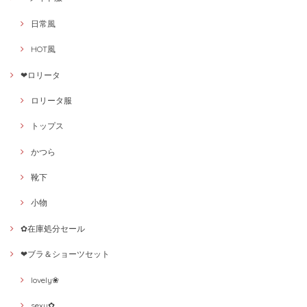
日常風
HOT風
❤ロリータ
ロリータ服
トップス
かつら
靴下
小物
✿在庫処分セール
❤ブラ＆ショーツセット
lovely❀
sexy✿