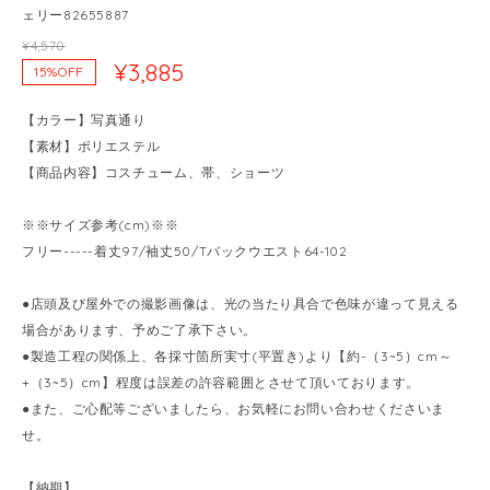
ェリー82655887
¥4,570
¥3,885
15%OFF
【カラー】写真通り
【素材】ポリエステル
【商品内容】コスチューム、帯、ショーツ
※※サイズ参考(cm)※※
フリー-----着丈97/袖丈50/Tバックウエスト64-102
●店頭及び屋外での撮影画像は、光の当たり具合で色味が違って見える
場合があります、予めご了承下さい。
●製造工程の関係上、各採寸箇所実寸(平置き)より【約-（3~5）cm～
+（3~5）cm】程度は誤差の許容範囲とさせて頂いております。
●また、ご心配等ございましたら、お気軽にお問い合わせくださいま
せ。
【納期】