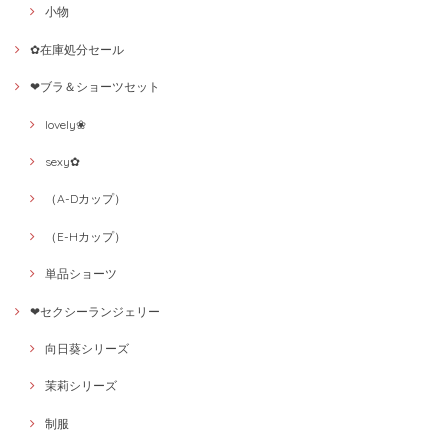
小物
✿在庫処分セール
❤ブラ＆ショーツセット
lovely❀
sexy✿
（A-Dカップ）
（E-Hカップ）
単品ショーツ
❤セクシーランジェリー
向日葵シリーズ
茉莉シリーズ
制服