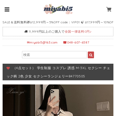
E＆送料無料🎁≥12,999円～5%OFF code：VIP01 🍃 ≥17,999円～10%OFF code
11,999円以上のご購入で
全国一律送料0円♪
✉
miyabi5@163.com
☎048-607-6587
（4点セット） 学生制服 コスプレ 誘惑 M-3XL セクシー チェ
ック柄 2色 少女 セクシーランジェリー84770505