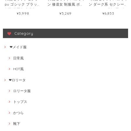
pu ゴシック ブラック
ン 修道女 制服風 ボデ
ン ダーク系 セクシーラ
仮装 学園祭 文化祭 ワ
ィスーツセット セクシ
ンジェリー 制服風 ゴシ
¥3,998
¥5,269
¥6,853
ンピース87400814
ー ランジェリー
ック コスプ 衣装
120163548
120164457
Category
❤メイド服
日常風
HOT風
❤ロリータ
ロリータ服
トップス
かつら
靴下