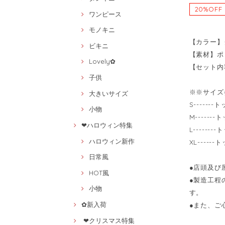
20%OFF
ワンピース
モノキニ
【カラー】
ビキニ
【素材】ポ
Lovely✿
【セット内
子供
※※サイズ
大きいサイズ
S------
小物
M------
❤ハロウィン特集
L------
ハロウィン新作
XL-----
日常風
●店頭及び
HOT風
●製造工程
小物
す。
✿新入荷
●また、ご
❤クリスマス特集