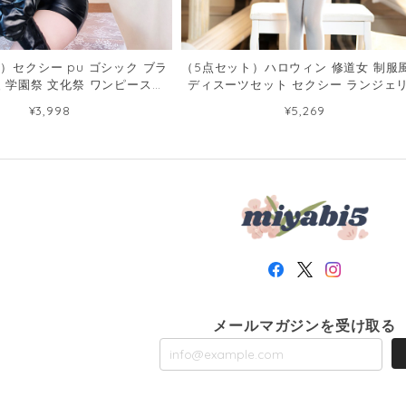
）セクシー pu ゴシック ブラ
（5点セット）ハロウィン 修道女 制服風
装 学園祭 文化祭 ワンピース
ディスーツセット セクシー ランジェ
87400814
120163548
¥3,998
¥5,269
メールマガジンを受け取る