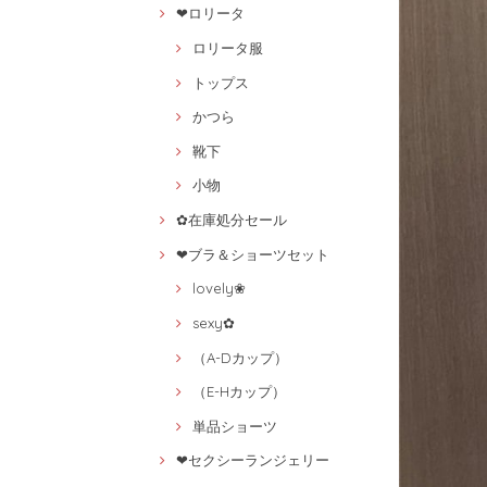
❤ロリータ
ロリータ服
トップス
かつら
靴下
小物
✿在庫処分セール
❤ブラ＆ショーツセット
lovely❀
sexy✿
（A-Dカップ）
（E-Hカップ）
単品ショーツ
❤セクシーランジェリー