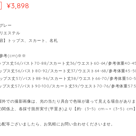
¥3,898
グレー
リエステル
容】トップス、スカート、名札
参考(cm)※※
-トップス丈56/バスト70-88/スカート丈36/ウエスト60-64/参考体重40-4
-トップス丈56/バスト80-92/スカート丈37/ウエスト64-68/参考体重45-5
--トップス丈57/バスト88-96/スカート丈38/ウエスト66-70/参考体重50-57
-トップス丈57/バスト90-100/スカート丈39/ウエスト70-76/参考体重57.5-
屋外での撮影画像は、光の当たり具合で色味が違って見える場合があり
の関係上、各採寸箇所実寸(平置き)より【約-（3~5）cm～+（3~5）
心配等ございましたら、お気軽にお問い合わせくださいませ。