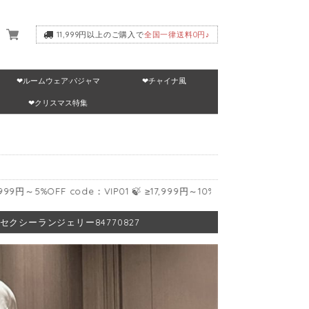
11,999円以上のご購入で
全国一律送料0円♪
❤ルームウェア·パジャマ
❤チャイナ風
いて
❤クリスマス特集
code：VIP01 🍃 ≥17,999円～10%OFF code：VIP02 🍃 ≥24,999
 セクシーランジェリー84770827