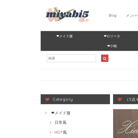
Blog
メンバ
❤メイド服
❤ロリータ
❤小物
Category
（3点
❤メイド服
日常風
HOT風