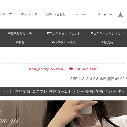
ーシップ
マイページ
お問い合わせ
twitter
Instagram
✿在庫処分セール
❤ブラ＆ショーツセット
❤セクシーランジェリー
Home
返品・交換につ
❤水着
❤ハロウィン特集
✿新入荷
✉
miyabi5@163.com
☎048-607-6587
SPRING SALE＆送料無料🎁≥12,999円～5%OFF 
セット） 学生制服 コスプレ 誘惑 S-XL セクシー 長袖/半袖 グレー 少女