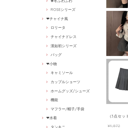
❀冬ふわふわ
ROSEシリーズ
❤チャイナ風
ロリータ
チャイナドレス
漢如初シリーズ
バッグ
❤小物
キャミソール
カップルショーツ
ホームグッズ/シューズ
機能
マフラー/帽子/手袋
（3点セット
❤水着
¥4,872
タンキニ