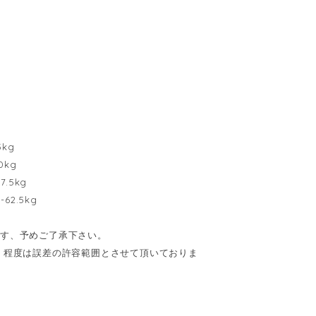
5kg
0kg
.5kg
62.5kg
ます、予めご了承下さい。
cm】程度は誤差の許容範囲とさせて頂いておりま