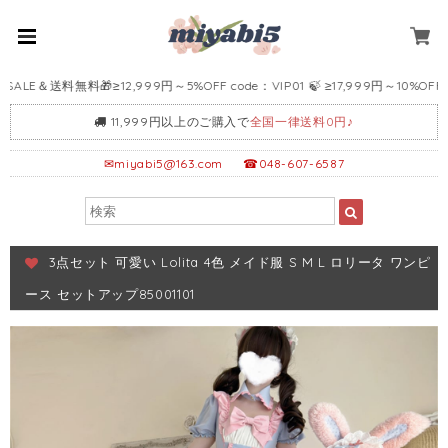
E＆送料無料🎁≥12,999円～5%OFF code：VIP01 🍃 ≥17,999円～10%OFF code
11,999円以上のご購入で
全国一律送料0円♪
✉
miyabi5@163.com
☎048-607-6587
3点セット 可愛い Lolita 4色 メイド服 S M L ロリータ ワンピ
ース セットアップ85001101