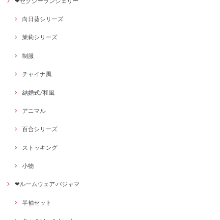
❤セクシーランジェリー
向日葵シリーズ
茉莉シリーズ
制服
チャイナ風
結婚式/和風
アニマル
百合シリーズ
ストッキング
小物
❤ルームウェア·パジャマ
半袖セット