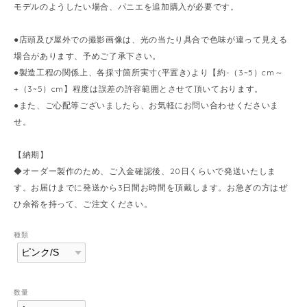
モデルのようしたい場合、パニエを追加購入が必要です。
●店頭及び屋外での撮影画像は、光の当たり具合で色味が違って見える
場合があります、予めご了承下さい。
●製造工程の関係上、各採寸箇所実寸(平置き)より【約-（3~5）cm～
+（3~5）cm】程度は誤差の許容範囲とさせて頂いております。
●また、ご心配等ございましたら、お気軽にお問い合わせくださいま
せ。
【納期】
◆オーダー製作のため、ご入金確認後、20日くらいで発送いたしま
す。お届けまでに発送から3日間お時間を頂戴します。お急ぎの方はぜ
ひ余裕を持って、ご注文ください。
種類
数量