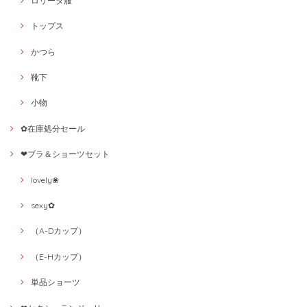
ロリータ服
トップス
かつら
靴下
小物
✿在庫処分セール
❤ブラ＆ショーツセット
lovely❀
sexy✿
（A-Dカップ）
（E-Hカップ）
単品ショーツ