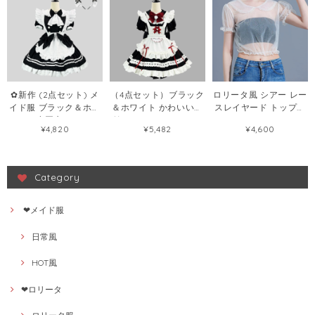
✿新作 (2点セット) メ
（4点セット）ブラック
ロリータ風 シアー レー
イド服 ブラック＆ホワ
＆ホワイト かわいい軟
スレイヤード トップス
イトの小悪魔 ロリータ
妹メイドロリータワン
レディース チュール イ
¥4,820
¥5,482
¥4,600
系かわいい お料理娘コ
ピース メイド服 軟妹カ
ンナー ブラウス
スチューム制服
フェ二次元102068994
149295804
102067129
Category
❤メイド服
日常風
HOT風
❤ロリータ