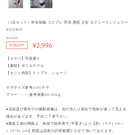
（2点セット）学生制服 コスプレ 閃光 誘惑 少女 セクシーランジェリー
85254122
¥4,280
¥2,996
30%OFF
【カラー】写真通り
【素材】ポリエステル
【セット内容】トップス、ショーツ
※※サイズ参考(cm)※※
フリー-------参考体重40-60kg
●店頭及び屋外での撮影画像は、光の当たり具合で色味が違って見える
場合があります、予めご了承下さい。
●製造工程の関係上、各採寸箇所実寸(平置き)より【約-（3~5）cm～
+（3~5）cm】程度は誤差の許容範囲とさせて頂いております。