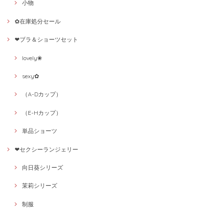
小物
✿在庫処分セール
❤ブラ＆ショーツセット
lovely❀
sexy✿
（A-Dカップ）
（E-Hカップ）
単品ショーツ
❤セクシーランジェリー
向日葵シリーズ
茉莉シリーズ
制服