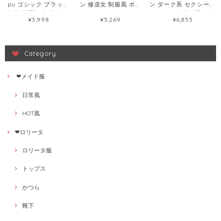
pu ゴシック ブラック
ン 修道女 制服風 ボデ
ン ダーク系 セクシーラ
仮装 学園祭 文化祭 ワ
ィスーツセット セクシ
ンジェリー 制服風 ゴシ
¥3,998
¥5,269
¥6,853
ンピース87400814
ー ランジェリー
ック コスプ 衣装
120163548
120164457
Category
❤メイド服
日常風
HOT風
❤ロリータ
ロリータ服
トップス
かつら
靴下