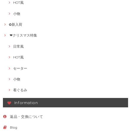
HOT風
小物
✿新入荷
❤クリスマス特集
日常風
HOT風
セーター
小物
着ぐるみ
Information
返品・交換について
Blog