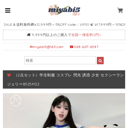
LE＆送料無料🎁≥12,999円～5%OFF code：VIP01 🍃 ≥17,999円～10%OFF cod
11,999円以上のご購入で
全国一律送料0円♪
✉
miyabi5@163.com
☎048-607-6587
（2点セット）学生制服 コスプレ 閃光 誘惑 少女 セクシーラン
ジェリー85254122