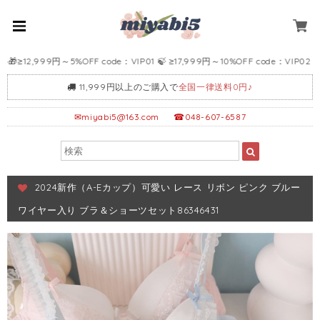
999円～5%OFF code：VIP01 🍃 ≥17,999円～10%OFF code：VIP02 🍃 ≥2
11,999円以上のご購入で
全国一律送料0円♪
✉
miyabi5@163.com
☎048-607-6587
2024新作（A-Eカップ）可愛い レース リボン ピンク ブルー
ワイヤー入り ブラ＆ショーツセット86346431