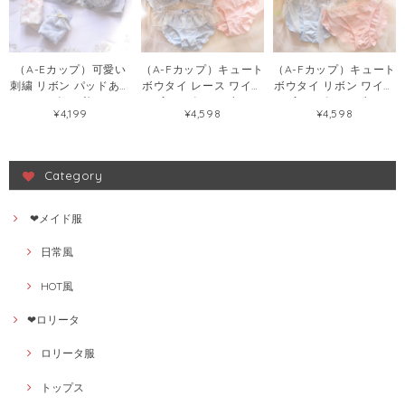
（A-Eカップ）可愛い
（A-Fカップ）キュート
（A-Fカップ）キュート
刺繍 リボン パッドあり
ボウタイ レース ワイヤ
ボウタイ リボン ワイヤ
レース 2色 下着 ワイヤ
ー入り ピンク ブルー
ー入り ピンク ブルー
¥4,199
¥4,598
¥4,598
ー入り ブラ&ショーツ
ブラ＆ショーツセット
ブラ＆ショーツセット
セット36039219
50741878
50742051
Category
❤メイド服
日常風
HOT風
❤ロリータ
ロリータ服
トップス