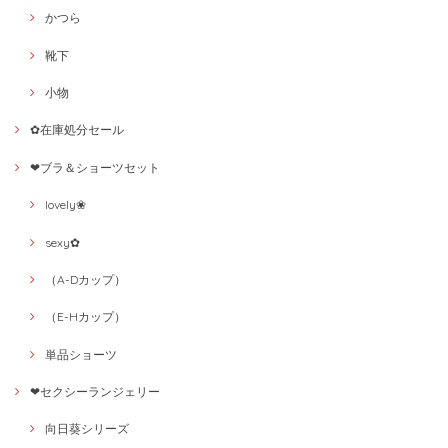
かつら
靴下
小物
✿在庫処分セール
❤ブラ＆ショーツセット
lovely❀
sexy✿
（A-Dカップ）
（E-Hカップ）
単品ショーツ
❤セクシーランジェリー
向日葵シリーズ