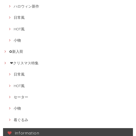
ハロウィン新作
日常風
HOT風
小物
✿新入荷
❤クリスマス特集
日常風
HOT風
セーター
小物
着ぐるみ
Information