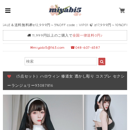
E＆送料無料🎁≥12,999円～5%OFF code：VIP01 🍃 ≥17,999円～10%OFF code
11,999円以上のご購入で
全国一律送料0円♪
✉
miyabi5@163.com
☎048-607-6587
（5点セット）ハロウィン 修道女 透かし彫り コスプレ セクシ
ーランジェリー93087816