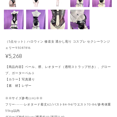
（5点セット）ハロウィン 修道女 透かし彫り コスプレ セクシーランジ
ェリー93087816
¥5,268
【商品内容】ベール、襟、レオタード（透明ストラップ付き）、グロー
ブ、ガーターベルト
【カラー】写真通り
【素 材】レザー
※※サイズ参考(cm)※※
フリー------レオタード着丈62/バスト84-94/ウエスト70-84/参考体重
55kg以内
グローブ袖丈30cm/襟着丈19/首回り40