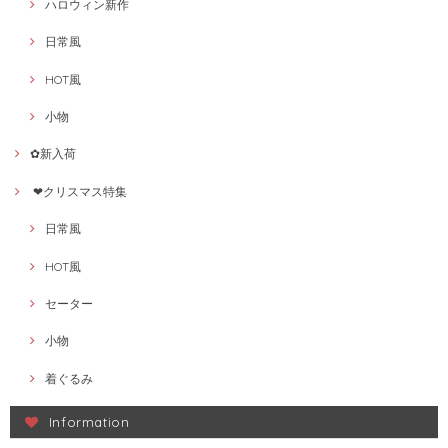
ハロウィン新作
日常風
HOT風
小物
✿新入荷
❤クリスマス特集
日常風
HOT風
セーター
小物
着ぐるみ
Information