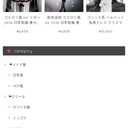
ゴスロリ風 jsk リボン
新色追加 ゴスロリ風
ゴシック系 ベルベット
lolita 日常制服 痩せて
jsk lolita 日常制服 痩せ
魚尾ドレス クリスマ
見える リボン ロリータ
て見える ボウタイ ロリ
ス・ハロウィン ワンピ
¥6,858
¥6,858
¥10,630
ワンピース57268065
ータワンピース
ース125659284
58411437
Category
❤メイド服
日常風
HOT風
❤ロリータ
ロリータ服
トップス