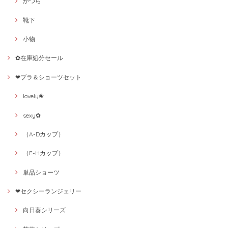
かつら
靴下
小物
✿在庫処分セール
❤ブラ＆ショーツセット
lovely❀
sexy✿
（A-Dカップ）
（E-Hカップ）
単品ショーツ
❤セクシーランジェリー
向日葵シリーズ