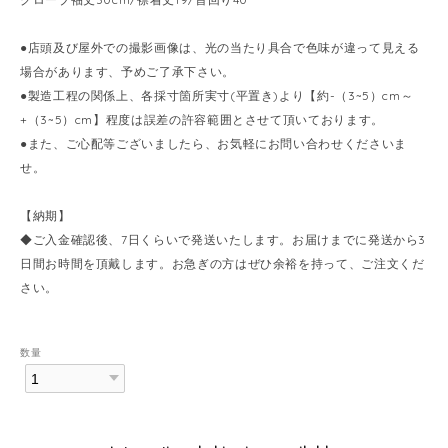
●店頭及び屋外での撮影画像は、光の当たり具合で色味が違って見える
場合があります、予めご了承下さい。
●製造工程の関係上、各採寸箇所実寸(平置き)より【約-（3~5）cm～
+（3~5）cm】程度は誤差の許容範囲とさせて頂いております。
●また、ご心配等ございましたら、お気軽にお問い合わせくださいま
せ。
【納期】
◆ご入金確認後、7日くらいで発送いたします。お届けまでに発送から3
日間お時間を頂戴します。お急ぎの方はぜひ余裕を持って、ご注文くだ
さい。
数量