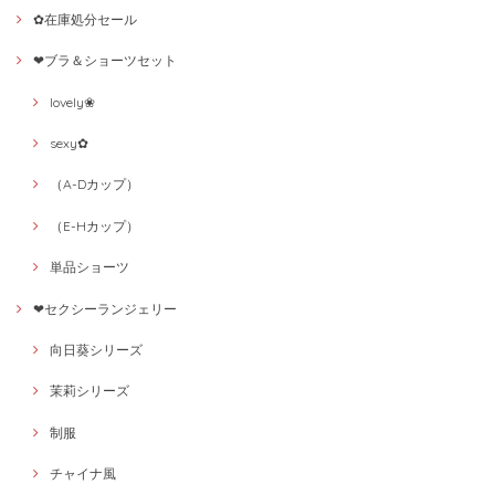
✿在庫処分セール
❤ブラ＆ショーツセット
lovely❀
sexy✿
（A-Dカップ）
（E-Hカップ）
単品ショーツ
❤セクシーランジェリー
向日葵シリーズ
茉莉シリーズ
制服
チャイナ風