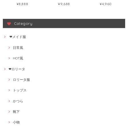
ロリータ かわいい チェ
ロリータ うさぎ 刺繍
摄影 切り替え ワンピー
¥8,888
¥9,688
¥4,960
ック柄 ワンピース
ワンピース121721904
ス126093141
93448412
Category
❤メイド服
日常風
HOT風
❤ロリータ
ロリータ服
トップス
かつら
靴下
小物