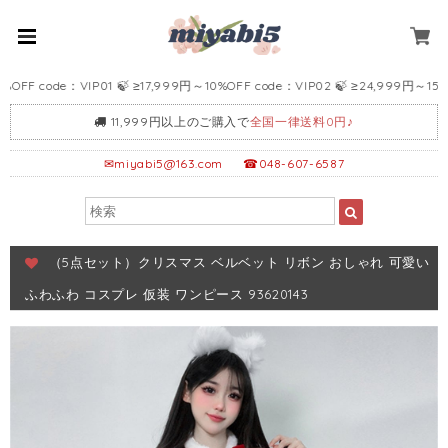
ode：VIP01 🍃 ≥17,999円～10%OFF code：VIP02 🍃 ≥24,999円～15%OF
11,999円以上のご購入で
全国一律送料0円♪
✉
miyabi5@163.com
☎048-607-6587
（5点セット）クリスマス ベルベット リボン おしゃれ 可愛い
ふわふわ コスプレ 仮装 ワンピース 93620143