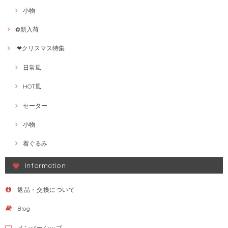
小物
✿新入荷
❤クリスマス特集
日常風
HOT風
セーター
小物
着ぐるみ
Information
返品・交換について
Blog
メンバーシップ