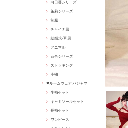
向日葵シリーズ
茉莉シリーズ
制服
チャイナ風
結婚式/和風
アニマル
百合シリーズ
ストッキング
小物
❤ルームウェア·パジャマ
半袖セット
キャミソールセット
長袖セット
ワンピース