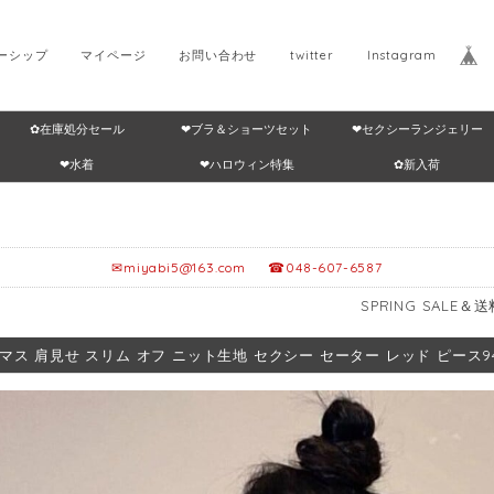
ーシップ
マイページ
お問い合わせ
twitter
Instagram
✿在庫処分セール
❤ブラ＆ショーツセット
❤セクシーランジェリー
Home
返品・交換につ
❤水着
❤ハロウィン特集
✿新入荷
✉
miyabi5@163.com
☎048-607-6587
SPRING SALE＆送料無料🎁≥12,9
マス 肩見せ スリム オフ ニット生地 セクシー セーター レッド ピース942