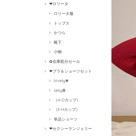
❤ロリータ
ロリータ服
トップス
かつら
靴下
小物
✿在庫処分セール
❤ブラ＆ショーツセット
lovely❀
sexy✿
（A-Dカップ）
（E-Hカップ）
単品ショーツ
❤セクシーランジェリー