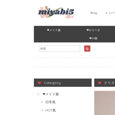
Blog
メンバ
❤メイド服
❤ロリータ
❤小物
Category
クリス
❤メイド服
日常風
HOT風