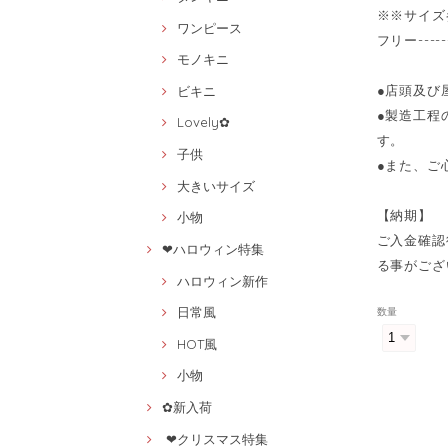
※※サイズ
ワンピース
フリー----
モノキニ
●店頭及び
ビキニ
●製造工程
Lovely✿
す。
子供
●また、ご
大きいサイズ
【納期】
小物
ご入金確認
❤ハロウィン特集
る事がござ
ハロウィン新作
日常風
数量
HOT風
小物
✿新入荷
❤クリスマス特集