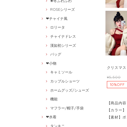
❀冬ふわふわ
ROSEシリーズ
❤チャイナ風
ロリータ
チャイナドレス
漢如初シリーズ
バッグ
❤小物
クリスマス 
キャミソール
¥5,500
カップルショーツ
10%OFF
ホームグッズ/シューズ
機能
【商品内容
マフラー/帽子/手袋
【カラー】
❤水着
【素材】ポ
タンキニ