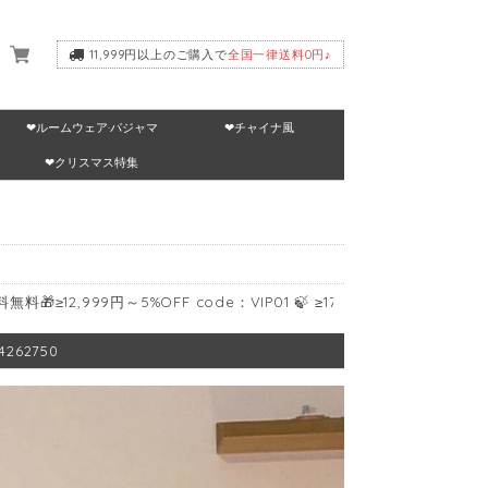
11,999円以上のご購入で
全国一律送料0円♪
❤ルームウェア·パジャマ
❤チャイナ風
いて
❤クリスマス特集
99円～5%OFF code：VIP01 🍃 ≥17,999円～10%OFF code：VIP02 
62750