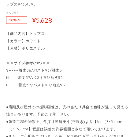
ップス94331895
¥6,253
¥5,628
10%OFF
【商品内容】トップス
【カラー】ホワイト
【素材】ポリエステル
※※サイズ参考(cm)※※
S------着丈56/バスト93/袖丈54
M-----着丈57/バスト97/袖丈55
L------着丈59/バスト101/袖丈56
●店頭及び屋外での撮影画像は、光の当たり具合で色味が違って見える
場合があります、予めご了承下さい。
●製造工程の関係上、各採寸箇所実寸(平置き)より【約-（3~5）cm～
+（3~5）cm】程度は誤差の許容範囲とさせて頂いております。
●また、ご心配等ございましたら、お気軽にお問い合わせくださいま