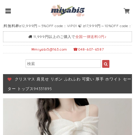
料🎁≥12,999円～5%OFF code：VIP01 🍃 ≥17,999円～10%OFF code：VIP02
11,999円以上のご購入で
全国一律送料0円♪
✉
miyabi5@163.com
☎048-607-6587
クリスマス 肩見せ リボン ふわふわ 可愛い 厚手 ホワイト セー
ター トップス94331895