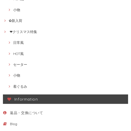
小物
✿新入荷
❤クリスマス特集
日常風
HOT風
セーター
小物
着ぐるみ
Information
返品・交換について
Blog