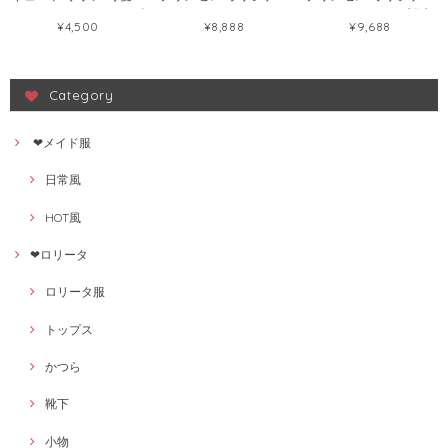
セクシー レッド ワンピ
ロリータ かわいい チェ
ロリータ うさぎ 刺繍
¥4,500
¥8,888
¥9,688
ース56458443
ック柄 ワンピース
ワンピース121721904
93448412
Category
❤メイド服
日常風
HOT風
❤ロリータ
ロリータ服
トップス
かつら
靴下
小物