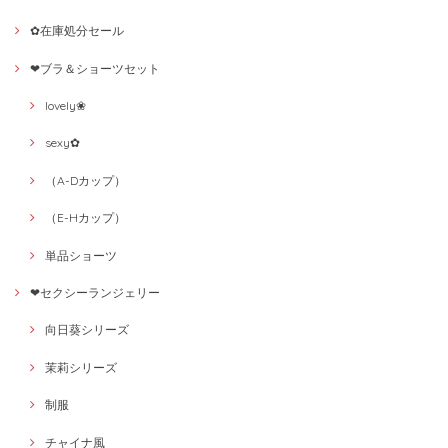
✿在庫処分セール
❤ブラ＆ショーツセット
lovely❀
sexy✿
（A-Dカップ）
（E-Hカップ）
単品ショーツ
❤セクシーランジェリー
向日葵シリーズ
茉莉シリーズ
制服
チャイナ風