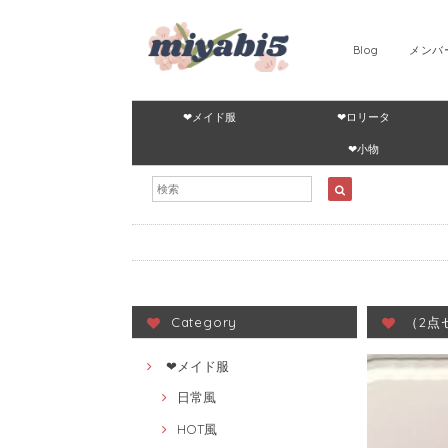
Blog
メンバ
❤メイド服
❤ロリータ
❤小物
Category
（2点
❤メイド服
日常風
HOT風