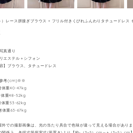
ト）レース拼接ぎブラウス + フリル付きくびれふんわりタチュードレス セット
2
写真通り
リエステル＋シフォン
容】ブラウス、タチュードレス
参考(cm)※※
参考体重40-47kg
考体重48-52kg
参考体重53-62kg
参考体重63-67kg
屋外での撮影画像は、光の当たり具合で色味が違って見える場合があり
の関係上、各採寸箇所実寸(平置き)より【約-（3~5）cm～+（3~5）