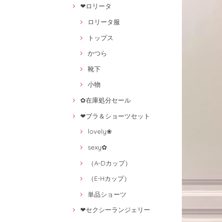
❤ロリータ
ロリータ服
トップス
かつら
靴下
小物
✿在庫処分セール
❤ブラ＆ショーツセット
lovely❀
sexy✿
（A-Dカップ）
（E-Hカップ）
単品ショーツ
❤セクシーランジェリー