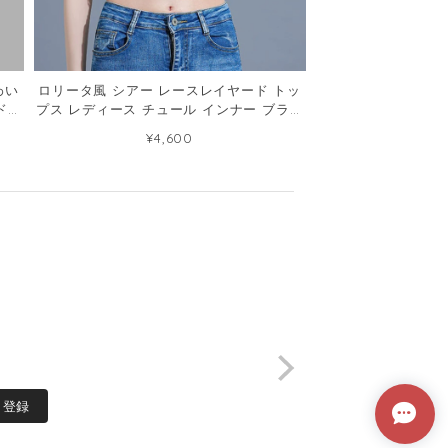
わい
ロリータ風 シアー レースレイヤード トッ
ド服
プス レディース チュール インナー ブラウ
ス149295804
¥4,600
登録