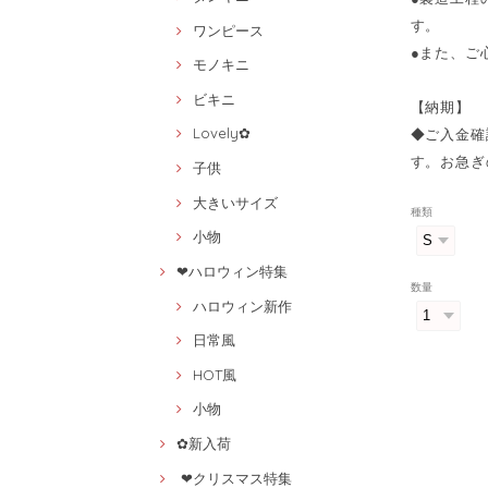
す。
ワンピース
●また、ご
モノキニ
ビキニ
【納期】
Lovely✿
◆ご入金確
す。お急ぎ
子供
大きいサイズ
種類
小物
❤ハロウィン特集
数量
ハロウィン新作
日常風
HOT風
小物
✿新入荷
❤クリスマス特集