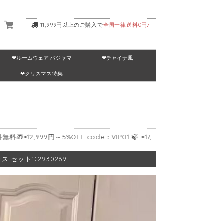
11,999円以上のご購入で
全国一律送料0円♪
❤ルームウェア·パジャマ
❤チャイナ風
いて
❤クリスマス特集
,999円～5%OFF code：VIP01 🍃 ≥17,999円～10%OFF code：VIP02
セット102930269