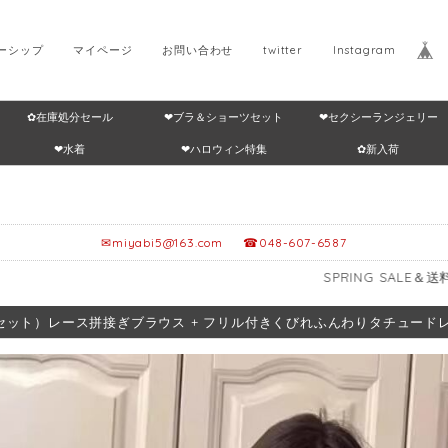
ーシップ
マイページ
お問い合わせ
twitter
Instagram
✿在庫処分セール
❤ブラ＆ショーツセット
❤セクシーランジェリー
Home
返品・交換につ
❤水着
❤ハロウィン特集
✿新入荷
✉
miyabi5@163.com
☎048-607-6587
SPRING SALE＆送料無料🎁≥12
セット）レース拼接ぎブラウス + フリル付きくびれふんわりタチュードレス 