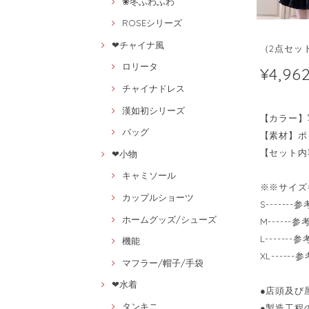
❀冬ふわふわ
ROSEシリーズ
❤チャイナ風
（2点セッ
ロリータ
¥4,96
チャイナドレス
漢如初シリーズ
【カラー】
バッグ
【素材】ポ
【セット内
❤小物
キャミソール
※※サイズ
カップルショーツ
S-------
ホームグッズ/シューズ
M------参
L-------
機能
XL------
マフラー/帽子/手袋
❤水着
●店頭及び
タンキニ
●製造工程