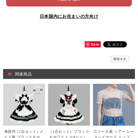
日本国内にお住まいの方向け
Save
通報する
関連商品
✿新作 (2点セット) メ
（4点セット）ブラック
ロリータ風 シアー レー
イド服 ブラック＆ホワ
＆ホワイト かわいい軟
スレイヤード トップス