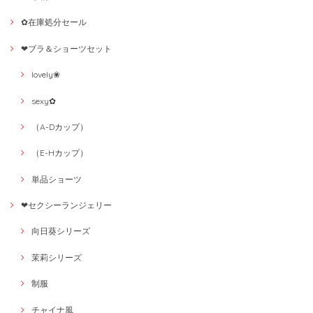
✿在庫処分セール
❤ブラ＆ショーツセット
lovely❀
sexy✿
（A-Dカップ）
（E-Hカップ）
単品ショーツ
❤セクシーランジェリー
向日葵シリーズ
茉莉シリーズ
制服
チャイナ風