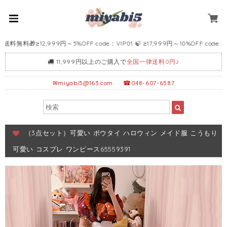
料🎁≥12,999円～5%OFF code：VIP01 🍃 ≥17,999円～10%OFF code：VIP0
11,999円以上のご購入で
全国一律送料0円♪
✉
miyabi5@163.com
☎048-607-6587
（3点セット）可愛い ボウタイ ハロウィン メイド服 こうもり
可愛い コスプレ ワンピース65559391