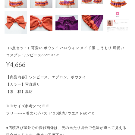
（3点セット）可愛い ボウタイ ハロウィン メイド服 こうもり 可愛い
コスプレ ワンピース65559391
¥4,666
【商品内容】ワンピース、エプロン、ボウタイ
【カラー】写真通り
【素 材】混紡
※※サイズ参考(cm)※※
フリー-----着丈75/バスト100以内/ウエスト60-110
●店頭及び屋外での撮影画像は、光の当たり具合で色味が違って見える
場合があります、予めご了承下さい。