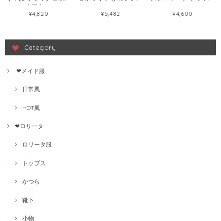
イトの小悪魔 ロリータ
妹メイドロリータワン
レディース チュール イ
¥4,820
¥5,482
¥4,600
系かわいい お料理娘コ
ピース メイド服 軟妹カ
ンナー ブラウス
スチューム制服
フェ二次元102068994
149295804
102067129
Category
❤メイド服
日常風
HOT風
❤ロリータ
ロリータ服
トップス
かつら
靴下
小物