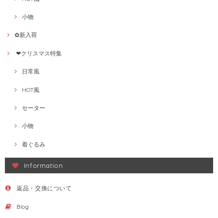
小物
✿新入荷
❤クリスマス特集
日常風
HOT風
セーター
小物
着ぐるみ
Information
返品・交換について
Blog