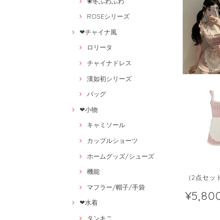
❀冬ふわふわ
ROSEシリーズ
❤チャイナ風
ロリータ
チャイナドレス
漢如初シリーズ
バッグ
❤小物
キャミソール
カップルショーツ
ホームグッズ/シューズ
機能
（2点セット
マフラー/帽子/手袋
¥5,80
❤水着
タンキニ