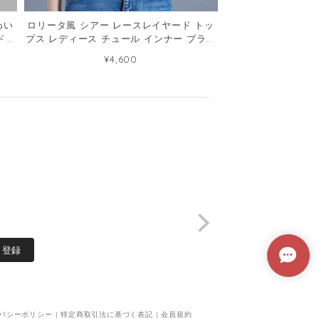
わい
ロリータ風 シアー レースレイヤード トッ
ド服
プス レディース チュール インナー ブラウ
ス149295804
¥4,600
登録
バシーポリシー
|
特定商取引法に基づく表記
|
会員規約