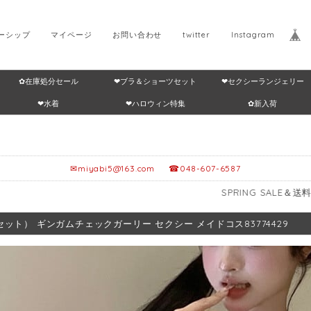
ーシップ
マイページ
お問い合わせ
twitter
Instagram
✿在庫処分セール
❤ブラ＆ショーツセット
❤セクシーランジェリー
Home
返品・交換につ
❤水着
❤ハロウィン特集
✿新入荷
✉
miyabi5@163.com
☎048-607-6587
SPRING SALE＆送料無料🎁≥12,9
セット） ギンガムチェックガーリー セクシー メイドコス83774429