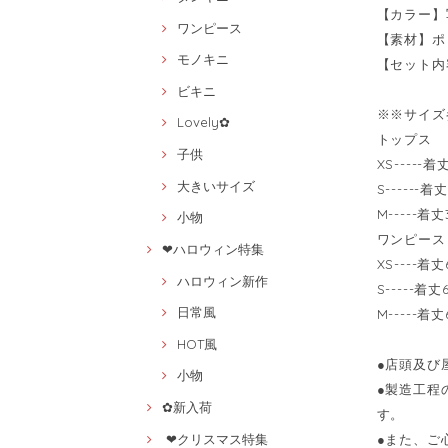
【カラー】
ワンピース
【素材】ポ
モノキニ
【セット内
ビキニ
※※サイズ
Lovely✿
トップス
子供
XS-----
大きいサイズ
S------
M-----着
小物
ワンピース
❤ハロウィン特集
XS----着
ハロウィン新作
S-----着
日常風
M-----着
HOT風
●店頭及び
小物
●製造工程
✿新入荷
す。
❤クリスマス特集
●また、ご