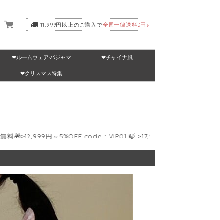
11,999円以上のご購入で
全国一律送料0円♪
❤ルームウェア·パジャマ
❤チャイナ風
いて
❤クリスマス特集
99円～5%OFF code：VIP01 🍃 ≥17,999円～10%OFF code：VIP02 