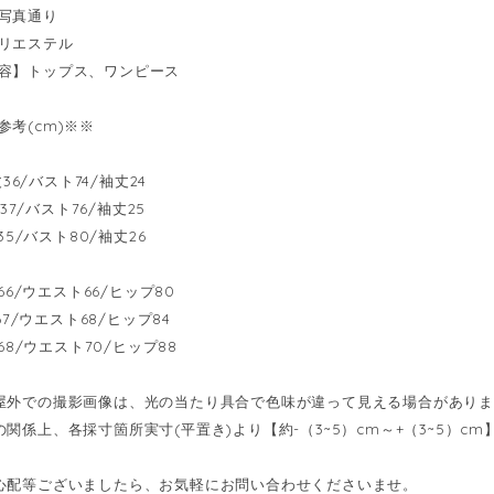
写真通り
リエステル
容】トップス、ワンピース
参考(cm)※※
着丈36/バスト74/袖丈24
着丈37/バスト76/袖丈25
丈35/バスト80/袖丈26
丈66/ウエスト66/ヒップ80
丈67/ウエスト68/ヒップ84
丈68/ウエスト70/ヒップ88
屋外での撮影画像は、光の当たり具合で色味が違って見える場合があり
の関係上、各採寸箇所実寸(平置き)より【約-（3~5）cm～+（3~5）
心配等ございましたら、お気軽にお問い合わせくださいませ。