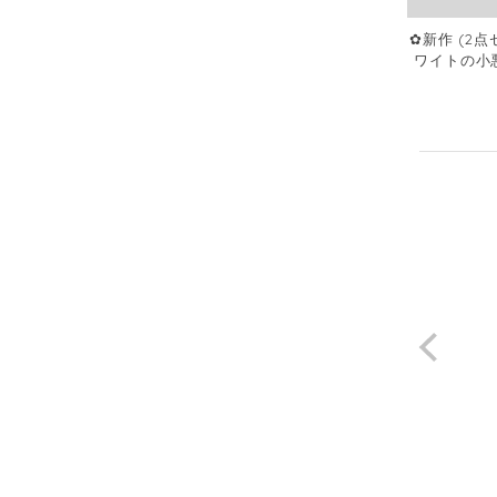
✿新作 (2
ワイトの小
理娘コス