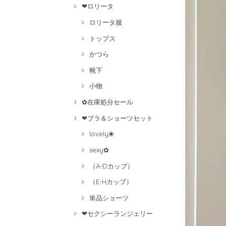
❤ロリータ
ロリータ服
トップス
かつら
靴下
小物
✿在庫処分セール
❤ブラ＆ショーツセット
lovely❀
sexy✿
（A-Dカップ）
（E-Hカップ）
単品ショーツ
❤セクシーランジェリー