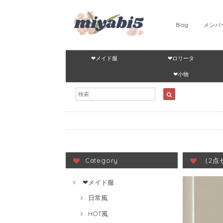
Blog
メンバ
❤メイド服
❤ロリータ
❤小物
Category
（2点
❤メイド服
日常風
HOT風