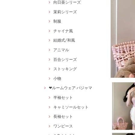
向日葵シリーズ
茉莉シリーズ
制服
チャイナ風
結婚式/和風
アニマル
百合シリーズ
ストッキング
小物
❤ルームウェア·パジャマ
半袖セット
キャミソールセット
長袖セット
ワンピース