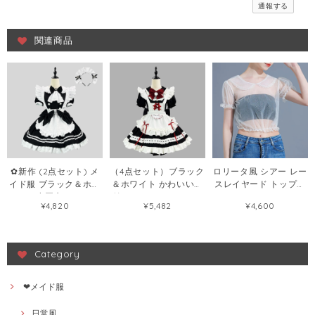
通報する
関連商品
✿新作 (2点セット) メ
（4点セット）ブラック
ロリータ風 シアー レー
イド服 ブラック＆ホワ
＆ホワイト かわいい軟
スレイヤード トップス
イトの小悪魔 ロリータ
妹メイドロリータワン
レディース チュール イ
¥4,820
¥5,482
¥4,600
系かわいい お料理娘コ
ピース メイド服 軟妹カ
ンナー ブラウス
スチューム制服
フェ二次元102068994
149295804
102067129
Category
❤メイド服
日常風