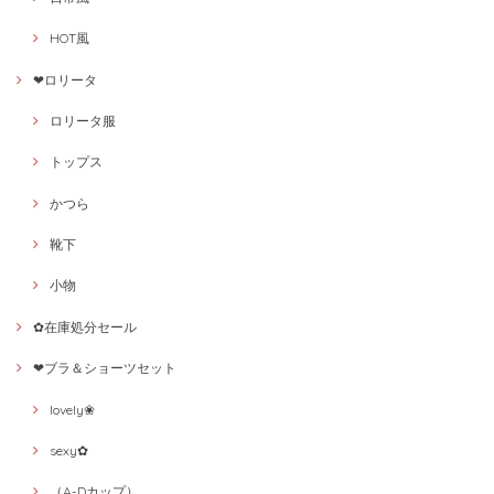
HOT風
❤ロリータ
ロリータ服
トップス
かつら
靴下
小物
✿在庫処分セール
❤ブラ＆ショーツセット
lovely❀
sexy✿
（A-Dカップ）