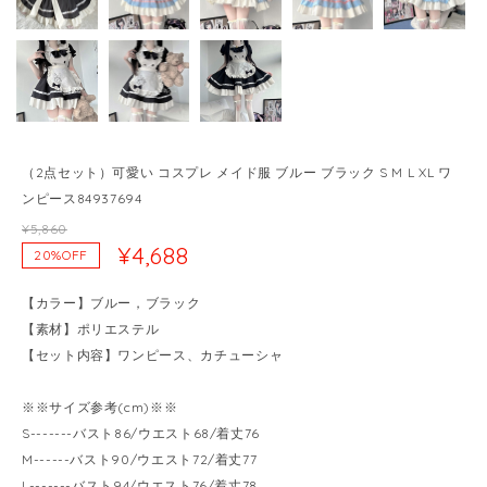
（2点セット）可愛い コスプレ メイド服 ブルー ブラック S M L XL ワ
ンピース84937694
¥5,860
¥4,688
20%OFF
【カラー】ブルー，ブラック
【素材】ポリエステル
【セット内容】ワンピース、カチューシャ
※※サイズ参考(cm)※※
S-------バスト86/ウエスト68/着丈76
M------バスト90/ウエスト72/着丈77
L-------バスト94/ウエスト76/着丈78