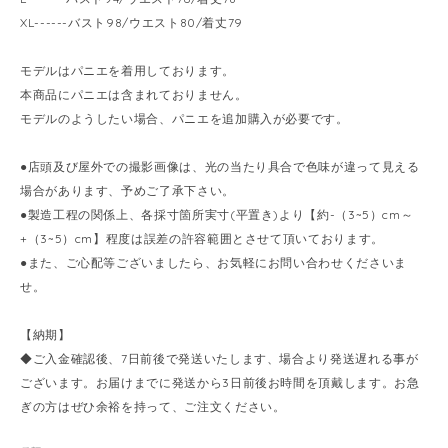
XL------バスト98/ウエスト80/着丈79
モデルはパニエを着用しております。
本商品にパニエは含まれておりません。
モデルのようしたい場合、パニエを追加購入が必要です。
●店頭及び屋外での撮影画像は、光の当たり具合で色味が違って見える
場合があります、予めご了承下さい。
●製造工程の関係上、各採寸箇所実寸(平置き)より【約-（3~5）cm～
+（3~5）cm】程度は誤差の許容範囲とさせて頂いております。
●また、ご心配等ございましたら、お気軽にお問い合わせくださいま
せ。
【納期】
◆ご入金確認後、7日前後で発送いたします、場合より発送遅れる事が
ございます。お届けまでに発送から3日前後お時間を頂戴します。お急
ぎの方はぜひ余裕を持って、ご注文ください。